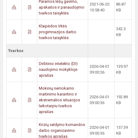
Paramos lėšų gavimo,
2021-06-20
86.87
apskaitos ir panaudojimo
10:58:40
KB
tvarkos taisyklės
Klaipėdos Vitės
342.3
progimnazijos darbo
KB
tvarkos taisyklės
Tvarkos
Dirbtinio intelekto (DI)
2026-04-01
139.97
naudojimo mokykloje
09:00:36
KB
aprašas
Mokinių nemokamo
maitinimo karantino ir
2026-04-01
192.89
ekstremalios situacijos
09:00:36
KB
laikotarpiu tvarkos
aprašas
Krizių valdymo komandos
2026-04-01
157.39
darbo organizavimo
09:00:36
KB
tvarkos aprašas