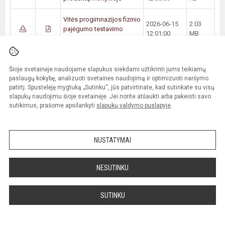
Vitės progimnazijos fizinio
2026-06-15
2.03
pajėgumo testavimo
12:01:00
MB
analizė 2023 m.
2022–2023 m.m. Vitės
2026-06-15
1.92
progimnazijos sveikatos
Šioje svetainėje naudojame slapukus siekdami užtikrinti jums teikiamų
12:01:00
MB
paslaugų kokybę, analizuoti svetainės naudojimą ir optimizuoti naršymo
analizė
patirtį. Spustelėję mygtuką „Sutinku“, jūs patvirtinate, kad sutinkate su visų
slapukų naudojimu šioje svetainėje. Jei norite atšaukti arba pakeisti savo
Vitės progimnaziją
sutikimus, prašome apsilankyti
slapukų valdymo puslapyje
.
lankančių vaikų
2026-06-15
2.47
profilaktinių sveikatos
12:01:00
MB
patikrinimų 2023-2024
m.m. duomenų analizė
NUSTATYMAI
Klaipėdos Vitės
NESUTINKU
progimnazijos Fizinio
2026-06-15
2.21
pajėgumo testavimo
12:01:00
MB
analizė 2023-2024 m.m.
SUTINKU
Visuomenės sveikatos
priežiūros organizavimo
2021-06-20
22.55