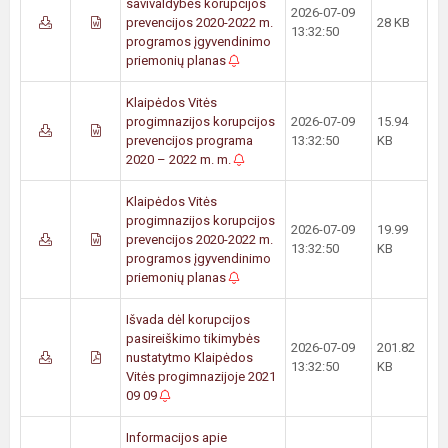
savivaldybės korupcijos
2026-07-09
prevencijos 2020-2022 m.
28 KB
13:32:50
programos įgyvendinimo
priemonių planas
Klaipėdos Vitės
progimnazijos korupcijos
2026-07-09
15.94
prevencijos programa
13:32:50
KB
2020 – 2022 m. m.
Klaipėdos Vitės
progimnazijos korupcijos
2026-07-09
19.99
prevencijos 2020-2022 m.
13:32:50
KB
programos įgyvendinimo
priemonių planas
Išvada dėl korupcijos
pasireiškimo tikimybės
2026-07-09
201.82
nustatytmo Klaipėdos
13:32:50
KB
Vitės progimnazijoje 2021
09 09
Informacijos apie