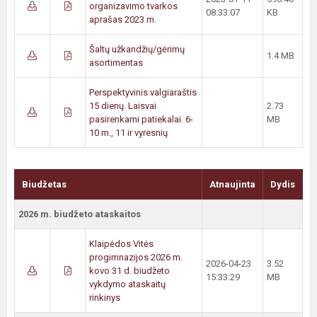
organizavimo tvarkos
08:33:07
KB
aprašas 2023 m.
Šaltų užkandžių/gėrimų
1.4 MB
asortimentas
Perspektyvinis valgiaraštis
15 dienų. Laisvai
2.73
pasirenkami patiekalai. 6-
MB
10 m., 11 ir vyresnių
Biudžetas
Atnaujinta
Dydis
2026 m. biudžeto ataskaitos
Klaipėdos Vitės
progimnazijos 2026 m.
2026-04-23
3.52
kovo 31 d. biudžeto
15:33:29
MB
vykdymo ataskaitų
rinkinys