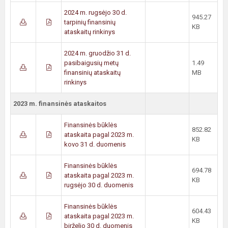
2024 m. rugsėjo 30 d.
945.27
tarpinių finansinių
KB
ataskaitų rinkinys
2024 m. gruodžio 31 d.
pasibaigusių metų
1.49
finansinių ataskaitų
MB
rinkinys
2023 m. finansinės ataskaitos
Finansinės būklės
852.82
ataskaita pagal 2023 m.
KB
kovo 31 d. duomenis
Finansinės būklės
694.78
ataskaita pagal 2023 m.
KB
rugsėjo 30 d. duomenis
Finansinės būklės
604.43
ataskaita pagal 2023 m.
KB
birželio 30 d. duomenis