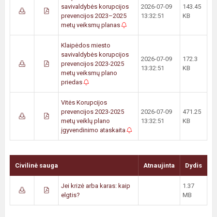
savivaldybės korupcijos
2026-07-09
143.45
prevencijos 2023–2025
13:32:51
KB
metų veiksmų planas
Klaipėdos miesto
savivaldybės korupcijos
2026-07-09
172.3
prevencijos 2023-2025
13:32:51
KB
metų veiksmų plano
priedas
Vitės Korupcijos
prevencijos 2023-2025
2026-07-09
471.25
metų veiklų plano
13:32:51
KB
įgyvendinimo ataskaita
Civilinė sauga
Atnaujinta
Dydis
Jei krizė arba karas: kaip
1.37
elgtis?
MB