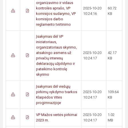
organizavimo ir vidaus
kontrolės aprašo, VP
2025-10-20
60.72
komisijos sudarymo, VP
10:24:16
KB
komisijos darbo
reglamento tvirtinimo
Įsakymas dėl VP
iniciatoriaus,
organizatoriaus skyrimo,
atsakingo asmens už
2025-10-20
42.17
privačių interesų
10:24:17
KB
deklaracijų užpildymo ir
pateikimo kontrolę
skyrimo
Įsakymas dėl viešųjų
pirkimų vykdymo tvarkos
2025-10-20
109.64
Klaipėdos Vitės
10:24:17
KB
progimnazijoje
VP Mažos vertės pirkimai
2025-10-20
1.02
2023 m.
10:24:17
MB