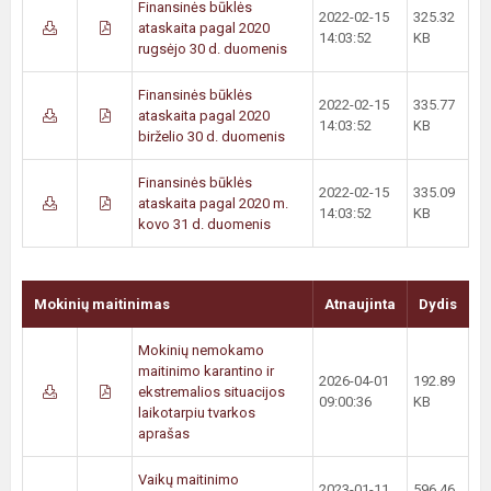
Finansinės būklės
2022-02-15
325.32
ataskaita pagal 2020
14:03:52
KB
rugsėjo 30 d. duomenis
Finansinės būklės
2022-02-15
335.77
ataskaita pagal 2020
14:03:52
KB
birželio 30 d. duomenis
Finansinės būklės
2022-02-15
335.09
ataskaita pagal 2020 m.
14:03:52
KB
kovo 31 d. duomenis
Mokinių maitinimas
Atnaujinta
Dydis
Mokinių nemokamo
maitinimo karantino ir
2026-04-01
192.89
ekstremalios situacijos
09:00:36
KB
laikotarpiu tvarkos
aprašas
Vaikų maitinimo
2023-01-11
596.46