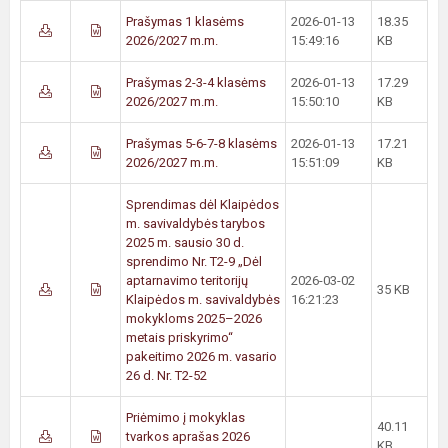
Prašymas 1 klasėms
2026-01-13
18.35
2026/2027 m.m.
15:49:16
KB
Prašymas 2-3-4 klasėms
2026-01-13
17.29
2026/2027 m.m.
15:50:10
KB
Prašymas 5-6-7-8 klasėms
2026-01-13
17.21
2026/2027 m.m.
15:51:09
KB
Sprendimas dėl Klaipėdos
m. savivaldybės tarybos
2025 m. sausio 30 d.
sprendimo Nr. T2-9 „Dėl
aptarnavimo teritorijų
2026-03-02
35 KB
Klaipėdos m. savivaldybės
16:21:23
mokykloms 2025–2026
metais priskyrimo“
pakeitimo 2026 m. vasario
26 d. Nr. T2-52
Priėmimo į mokyklas
40.11
tvarkos aprašas 2026
KB