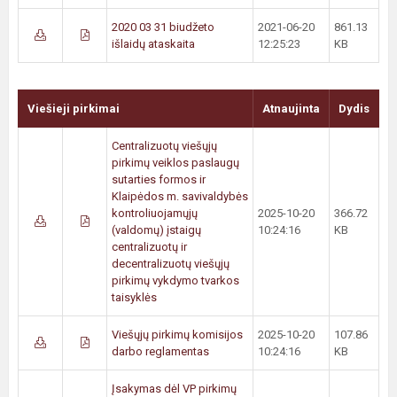
2020 03 31 biudžeto
2021-06-20
861.13
išlaidų ataskaita
12:25:23
KB
Viešieji pirkimai
Atnaujinta
Dydis
Centralizuotų viešųjų
pirkimų veiklos paslaugų
sutarties formos ir
Klaipėdos m. savivaldybės
kontroliuojamųjų
2025-10-20
366.72
(valdomų) įstaigų
10:24:16
KB
centralizuotų ir
decentralizuotų viešųjų
pirkimų vykdymo tvarkos
taisyklės
Viešųjų pirkimų komisijos
2025-10-20
107.86
darbo reglamentas
10:24:16
KB
Įsakymas dėl VP pirkimų