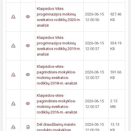
Klaipėdos Vitės
progimnazijos mokinių
2026-06-15
927.46
sveikatos rodiklių 2020 m.
12:00:56
KB
analizė
Klaipėdos Vitės
progimnazijos mokinių
2026-06-15
934.19
sveikatos rodiklių 2019 m.
12:00:57
KB
analizė
Klaipėdos-vitės-
pagrindinės-mokyklos-
2026-06-15
591.66
mokinių-sveikatos-
12:00:57
KB
rodiklių-2018-m.-analizė
Klaipėdos-vitės-
pagrindinės-mokyklos-
2026-06-15
2.15
mokinių-sveikatos-
12:00:57
MB
rodiklių-2016-m.-analizė
Dėl draudžiamų maisto
2026-06-15
13.15
produktų mokykloje
12:00:59
KB