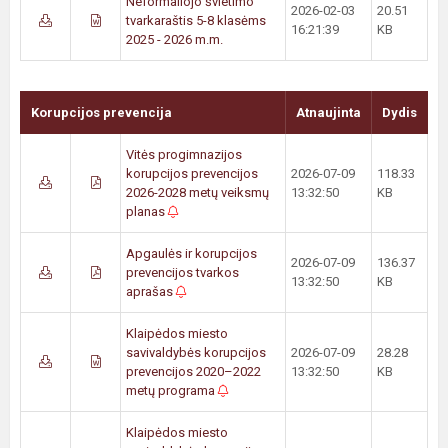
Neformaliojo švietimo
2026-02-03
20.51
tvarkaraštis 5-8 klasėms
16:21:39
KB
2025 - 2026 m.m.
Korupcijos prevencija
Atnaujinta
Dydis
Vitės progimnazijos
korupcijos prevencijos
2026-07-09
118.33
2026-2028 metų veiksmų
13:32:50
KB
planas
Apgaulės ir korupcijos
2026-07-09
136.37
prevencijos tvarkos
13:32:50
KB
aprašas
Klaipėdos miesto
savivaldybės korupcijos
2026-07-09
28.28
prevencijos 2020–2022
13:32:50
KB
metų programa
Klaipėdos miesto