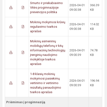
Smurto ir priekabiavimo
2026-04-01
366.39
Vitės progimnazijoje
09:00:38
KB
prevencijos politika
Mokinių mokymosi krūvių
2026-04-01
114.02
reguliavimo tvarkos
09:00:38
KB
aprašas
Mokinių asmeninių
mobiliųjų telefonų ir kitų
informacinių technologijų
2026-04-01
74.78
įrenginių naudojimo
09:00:39
KB
mokykloje tvarkos
aprašas
1-8 klasių mokinių
mokymosi pasiekimų
2026-04-01
196.94
vertinimo ir vertinimo
09:00:39
KB
rezultatų panaudojimo
tvarkos aprašas
Priėmimas į progimnaziją