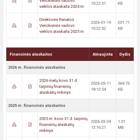
Venckienės vadovo
10:22:51
KB
veiklos ataskaita 2024 m.
Direktorės Renatos
2026-01-19
201.71
Venckienės vadovo
10:22:52
KB
veiklos ataskaita 2025 m.
Finansinės ataskaitos
Atnaujinta
Dydis
2026 m. finansinės ataskaitos
2026 metų kovo 31 d.
2026-05-11
569.73
tarpinių finansinių
18:12:54
KB
ataskaitų rinkinys
2025 m. finansinės ataskaitos
2025 m. kovo 31 d. tarpinių
2026-03-04
1.01
finansinių ataskaitų
13:16:21
MB
rinkinys