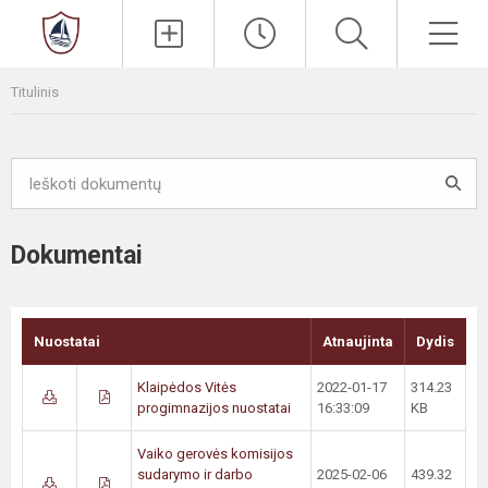
Paieška
Men
Titulinis
Dokumentai
Nuostatai
Atnaujinta
Dydis
Klaipėdos Vitės
2022-01-17
314.23
progimnazijos nuostatai
16:33:09
KB
Vaiko gerovės komisijos
sudarymo ir darbo
2025-02-06
439.32