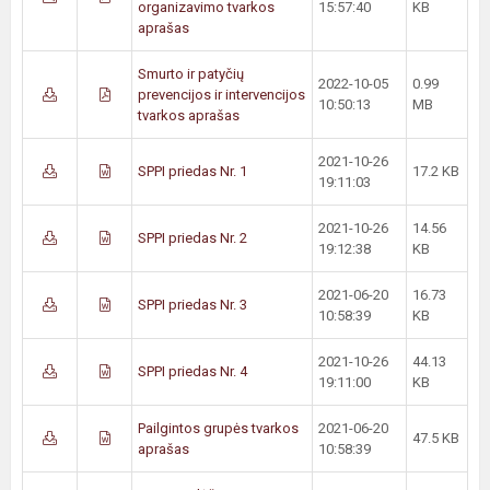
organizavimo tvarkos
15:57:40
KB
aprašas
Smurto ir patyčių
2022-10-05
0.99
prevencijos ir intervencijos
10:50:13
MB
tvarkos aprašas
2021-10-26
SPPI priedas Nr. 1
17.2 KB
19:11:03
2021-10-26
14.56
SPPI priedas Nr. 2
19:12:38
KB
2021-06-20
16.73
SPPI priedas Nr. 3
10:58:39
KB
2021-10-26
44.13
SPPI priedas Nr. 4
19:11:00
KB
Pailgintos grupės tvarkos
2021-06-20
47.5 KB
aprašas
10:58:39