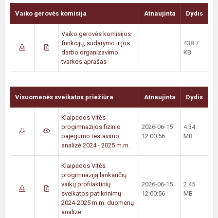
Vaiko gerovės komisija
Atnaujinta
Dydis
Vaiko gerovės komisijos
funkcijų, sudarymo ir jos
438.7
darbo organizavimo
KB
tvarkos aprašas
Visuomenės sveikatos priežiūra
Atnaujinta
Dydis
Klaipėdos Vitės
progimnazijos fizinio
2026-06-15
4.34
pajėgumo testavimo
12:00:56
MB
analizė 2024 - 2025 m.m.
Klaipėdos Vitės
progimnaziją lankančių
vaikų profilaktinių
2026-06-15
2.45
sveikatos patikrinimų
12:00:56
MB
2024-2025 m.m. duomenų
analizė