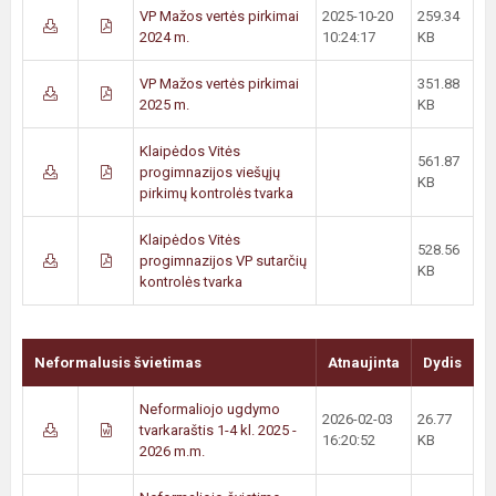
VP Mažos vertės pirkimai
2025-10-20
259.34
2024 m.
10:24:17
KB
VP Mažos vertės pirkimai
351.88
2025 m.
KB
Klaipėdos Vitės
561.87
progimnazijos viešųjų
KB
pirkimų kontrolės tvarka
Klaipėdos Vitės
528.56
progimnazijos VP sutarčių
KB
kontrolės tvarka
Neformalusis švietimas
Atnaujinta
Dydis
Neformaliojo ugdymo
2026-02-03
26.77
tvarkaraštis 1-4 kl. 2025 -
16:20:52
KB
2026 m.m.