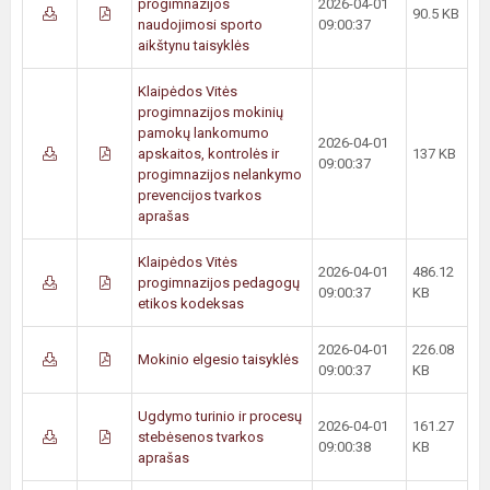
progimnazijos
2026-04-01
90.5 KB
naudojimosi sporto
09:00:37
aikštynu taisyklės
Klaipėdos Vitės
progimnazijos mokinių
pamokų lankomumo
2026-04-01
apskaitos, kontrolės ir
137 KB
09:00:37
progimnazijos nelankymo
prevencijos tvarkos
aprašas
Klaipėdos Vitės
2026-04-01
486.12
progimnazijos pedagogų
09:00:37
KB
etikos kodeksas
2026-04-01
226.08
Mokinio elgesio taisyklės
09:00:37
KB
Ugdymo turinio ir procesų
2026-04-01
161.27
stebėsenos tvarkos
09:00:38
KB
aprašas