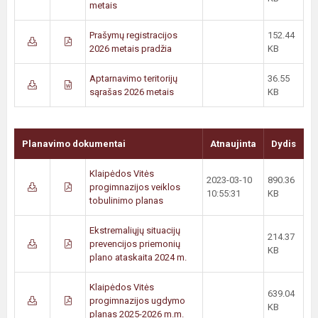
metais
Prašymų registracijos
152.44
2026 metais pradžia
KB
Aptarnavimo teritorijų
36.55
sąrašas 2026 metais
KB
Planavimo dokumentai
Atnaujinta
Dydis
Klaipėdos Vitės
2023-03-10
890.36
progimnazijos veiklos
10:55:31
KB
tobulinimo planas
Ekstremaliųjų situacijų
214.37
prevencijos priemonių
KB
plano ataskaita 2024 m.
Klaipėdos Vitės
639.04
progimnazijos ugdymo
KB
planas 2025-2026 m.m.