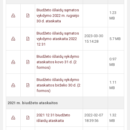
Biudžeto išlaidų sąmatos
1.23
vykdymo 2022 m. rugsėjo
MB
30 d. ataskaita
Biudžeto išlaidų sąmatos
2023-03-30
vykdymo ataskaita 2022
5.7 MB
15:14:28
12 31
Biudžeto išlaidų vykdymo
0.97
ataskaitos kovo 31 d. (2
MB
formos)
Biudžeto išlaidų vykdymo
1.11
ataskaitos birželio 30 d. (2
MB
formos)
2021 m. biudžeto ataskaitos
2021 12 31 biudžeto
2022-02-07
1.32
išlaidų ataskaita
18:39:56
MB