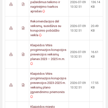
pažeidimus teikimo ir
2026-07-09
136.14
nagrinėjimo tvarkos
13:32:51
KB
aprašas
Rekomendacijos dėl
veiksmų, susidūrus su
2026-07-09
20.49
korupcinio pobūdžio
13:32:51
KB
veikla
Klaipėdos Vitės
progimnazijos korupcijos
2026-07-09
16.61
prevencijos veiksmų
13:32:51
KB
planas 2023 – 2025 m.m.
Klaipėdos Vitės
progimnazijos korupcijos
prevencijos 2023-2025 m.
2026-07-09
17.55
veiksmų plano
13:32:51
KB
įgyvendinimo priemonės
Klaipėdos miesto