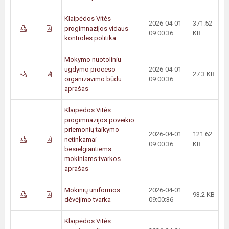
Klaipėdos Vitės
2026-04-01
371.52
progimnazijos vidaus
09:00:36
KB
kontroles politika
Mokymo nuotoliniu
ugdymo proceso
2026-04-01
27.3 KB
organizavimo būdu
09:00:36
aprašas
Klaipėdos Vitės
progimnazijos poveikio
priemonių taikymo
2026-04-01
121.62
netinkamai
09:00:36
KB
besielgiantiems
mokiniams tvarkos
aprašas
Mokinių uniformos
2026-04-01
93.2 KB
dėvėjimo tvarka
09:00:36
Klaipėdos Vitės