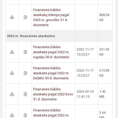
Finansinės būklės
ataskaitų rinkinys pagal
868.04
2023 m. gruodžio 31 d.
KB
duomenis
2022 m. finansinės ataskaitos
Finansinės būklės
2022-11-17
331.93
ataskaita pagal 2022 m.
15:25:27
KB
rugsėjo 30 d. duomenis
Finansinės būklės
2022-11-17
315.85
ataskaita pagal 2022 m.
15:25:27
KB
birželio 30 d. duomenis
Finansinės būklės
2023-03-10
1.43
ataskaita pagal 2022 kovo
11:41:15
MB
31 d. duomenis
Finansinės būklės
2.64
ataskaita pagal 2022 m.
MB