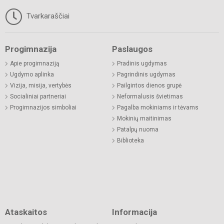
Tvarkaraščiai
Progimnazija
Paslaugos
Apie progimnaziją
Pradinis ugdymas
Ugdymo aplinka
Pagrindinis ugdymas
Vizija, misija, vertybės
Pailgintos dienos grupė
Socialiniai partneriai
Neformalusis švietimas
Progimnazijos simboliai
Pagalba mokiniams ir tėvams
Mokinių maitinimas
Patalpų nuoma
Biblioteka
Ataskaitos
Informacija