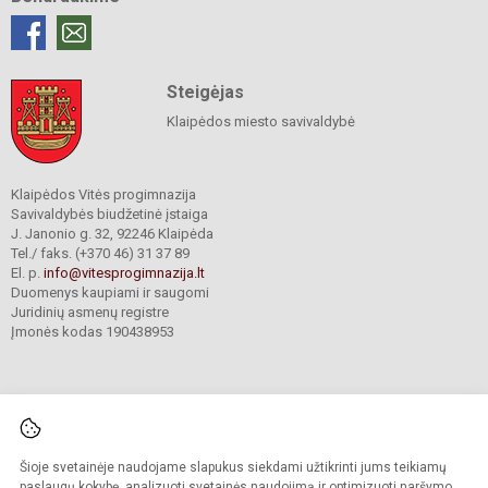
Steigėjas
Klaipėdos miesto savivaldybė
Klaipėdos Vitės progimnazija
Savivaldybės biudžetinė įstaiga
J. Janonio g. 32, 92246 Klaipėda
Tel./ faks. (+370 46) 31 37 89
El. p.
info@vitesprogimnazija.lt
Duomenys kaupiami ir saugomi
Juridinių asmenų registre
Įmonės kodas 190438953
Šioje svetainėje naudojame slapukus siekdami užtikrinti jums teikiamų
© 2024. Klaipėdos Vitės progimnazija. Visos teisės saugomos.
Kopijuoti turinį be raštiško progimnazijos sutikimo griežtai draudžiama.
paslaugų kokybę, analizuoti svetainės naudojimą ir optimizuoti naršymo