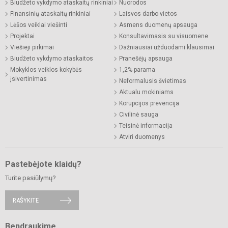
Biudžeto vykdymo ataskaitų rinkiniai
Nuorodos
Finansinių ataskaitų rinkiniai
Laisvos darbo vietos
Lėšos veiklai viešinti
Asmens duomenų apsauga
Projektai
Konsultavimasis su visuomene
Viešieji pirkimai
Dažniausiai užduodami klausimai
Biudžeto vykdymo ataskaitos
Pranešėjų apsauga
Mokyklos veiklos kokybės
1,2% parama
įsivertinimas
Neformalusis švietimas
Aktualu mokiniams
Korupcijos prevencija
Civilinė sauga
Teisinė informacija
Atviri duomenys
Pastebėjote klaidų?
Turite pasiūlymų?
RAŠYKITE
Bendraukime