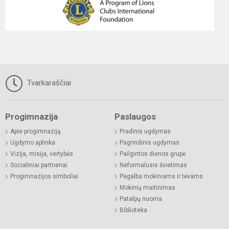
Tvarkaraščiai
Progimnazija
Paslaugos
Apie progimnaziją
Pradinis ugdymas
Ugdymo aplinka
Pagrindinis ugdymas
Vizija, misija, vertybės
Pailgintos dienos grupė
Socialiniai partneriai
Neformalusis švietimas
Progimnazijos simboliai
Pagalba mokiniams ir tėvams
Mokinių maitinimas
Patalpų nuoma
Biblioteka