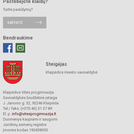
Pastebėjote klaidų?
Turite pasiūlymų?
RAŠYKITE
Bendraukime
Steigėjas
Klaipėdos miesto savivaldybė
Klaipėdos Vitės progimnazija
Savivaldybės biudžetinė įstaiga
J. Janonio g. 32, 92246 Klaipėda
Tel./ faks. (+370 46) 31 37 89
El. p.
info@vitesprogimnazija.lt
Duomenys kaupiami ir saugomi
Juridinių asmenų registre
Įmonės kodas 190438953