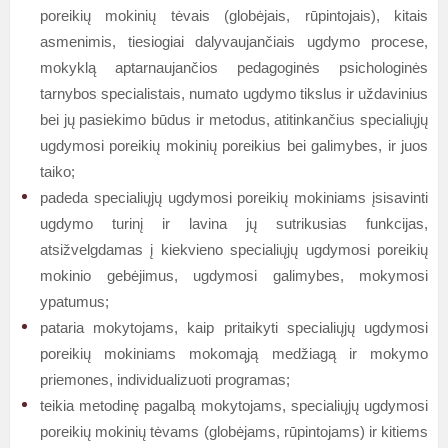
poreikių mokinių tėvais (globėjais, rūpintojais), kitais
asmenimis, tiesiogiai dalyvaujančiais ugdymo procese,
mokyklą aptarnaujančios pedagoginės psichologinės
tarnybos specialistais, numato ugdymo tikslus ir uždavinius
bei jų pasiekimo būdus ir metodus, atitinkančius specialiųjų
ugdymosi poreikių mokinių poreikius bei galimybes, ir juos
taiko;
padeda specialiųjų ugdymosi poreikių mokiniams įsisavinti
ugdymo turinį ir lavina jų sutrikusias funkcijas,
atsižvelgdamas į kiekvieno specialiųjų ugdymosi poreikių
mokinio gebėjimus, ugdymosi galimybes, mokymosi
ypatumus;
pataria mokytojams, kaip pritaikyti specialiųjų ugdymosi
poreikių mokiniams mokomąją medžiagą ir mokymo
priemones, individualizuoti programas;
teikia metodinę pagalbą mokytojams, specialiųjų ugdymosi
poreikių mokinių tėvams (globėjams, rūpintojams) ir kitiems