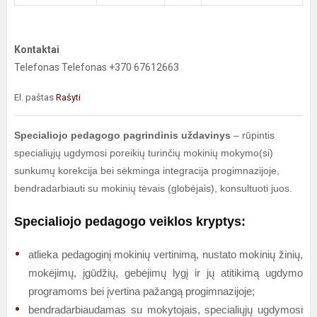
Kontaktai
Telefonas Telefonas +370 67612663
El. paštas
Rašyti
Specialiojo pedagogo pagrindinis uždavinys
– rūpintis
specialiųjų ugdymosi poreikių turinčių mokinių mokymo(si)
sunkumų korekcija bei sėkminga integracija progimnazijoje,
bendradarbiauti su mokinių tėvais (globėjais), konsultuoti juos.
Specialiojo pedagogo veiklos kryptys:
atlieka pedagoginį mokinių vertinimą, nustato mokinių žinių,
mokėjimų, įgūdžių, gebėjimų lygį ir jų atitikimą ugdymo
programoms bei įvertina pažangą progimnazijoje;
bendradarbiaudamas su mokytojais, specialiųjų ugdymosi