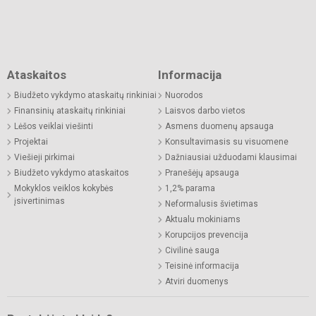
Ataskaitos
Informacija
Biudžeto vykdymo ataskaitų rinkiniai
Nuorodos
Finansinių ataskaitų rinkiniai
Laisvos darbo vietos
Lėšos veiklai viešinti
Asmens duomenų apsauga
Projektai
Konsultavimasis su visuomene
Viešieji pirkimai
Dažniausiai užduodami klausimai
Biudžeto vykdymo ataskaitos
Pranešėjų apsauga
Mokyklos veiklos kokybės
1,2% parama
įsivertinimas
Neformalusis švietimas
Aktualu mokiniams
Korupcijos prevencija
Civilinė sauga
Teisinė informacija
Atviri duomenys