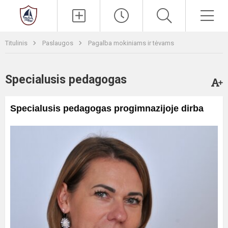
Paieška
Men
Titulinis
Paslaugos
Pagalba mokiniams ir tėvams
Specialusis pedagogas
Specialusis pedagogas progimnazijoje dirba