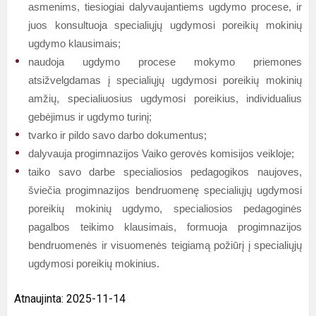
asmenims, tiesiogiai dalyvaujantiems ugdymo procese, ir
juos konsultuoja specialiųjų ugdymosi poreikių mokinių
ugdymo klausimais;
naudoja ugdymo procese mokymo priemones
atsižvelgdamas į specialiųjų ugdymosi poreikių mokinių
amžių, specialiuosius ugdymosi poreikius, individualius
gebėjimus ir ugdymo turinį;
tvarko ir pildo savo darbo dokumentus;
dalyvauja progimnazijos Vaiko gerovės komisijos veikloje;
taiko savo darbe specialiosios pedagogikos naujoves,
šviečia progimnazijos bendruomenę specialiųjų ugdymosi
poreikių mokinių ugdymo, specialiosios pedagoginės
pagalbos teikimo klausimais, formuoja progimnazijos
bendruomenės ir visuomenės teigiamą požiūrį į specialiųjų
ugdymosi poreikių mokinius.
Atnaujinta: 2025-11-14