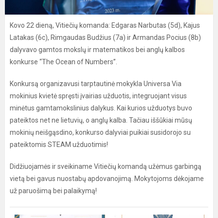
Kovo 22 dieną, Vitiečių komanda: Edgaras Narbutas (5d), Kajus
Latakas (6c), Rimgaudas Budžius (7a) ir Armandas Pocius (8b)
dalyvavo gamtos mokslų ir matematikos bei anglų kalbos
konkurse “The Ocean of Numbers”.
Konkursą organizavusi tarptautinė mokykla Universa Via
mokinius kvietė spręsti įvairias užduotis, integruojant visus
minėtus gamtamokslinius dalykus. Kai kurios užduotys buvo
pateiktos net ne lietuvių, o anglų kalba. Tačiau iššūkiai mūsų
mokinių neišgąsdino, konkurso dalyviai puikiai susidorojo su
pateiktomis STEAM užduotimis!
Didžiuojamės ir sveikiname Vitiečių komandą užėmus garbingą
vietą bei gavus nuostabų apdovanojimą. Mokytojoms dėkojame
už paruošimą bei palaikymą!