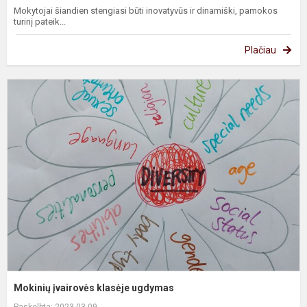
Mokytojai šiandien stengiasi būti inovatyvūs ir dinamiški, pamokos
turinį pateik...
Plačiau
M
į
k
u
Mokinių įvairovės klasėje ugdymas
Paskelbta: 2023-03-09