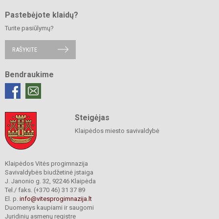
Pastebėjote klaidų?
Turite pasiūlymų?
RAŠYKITE
Bendraukime
Steigėjas
Klaipėdos miesto savivaldybė
Klaipėdos Vitės progimnazija
Savivaldybės biudžetinė įstaiga
J. Janonio g. 32, 92246 Klaipėda
Tel./ faks. (+370 46) 31 37 89
El. p.
info@vitesprogimnazija.lt
Duomenys kaupiami ir saugomi
Juridinių asmenų registre