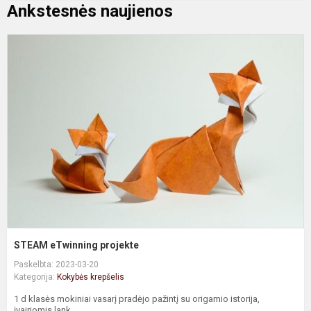
Ankstesnės naujienos
S
e
p
STEAM eTwinning projekte
Paskelbta: 2023-03-20
Kategorija:
Kokybės krepšelis
1 d klasės mokiniai vasarį pradėjo pažintį su origamio istorija,
įvairiomis lank...