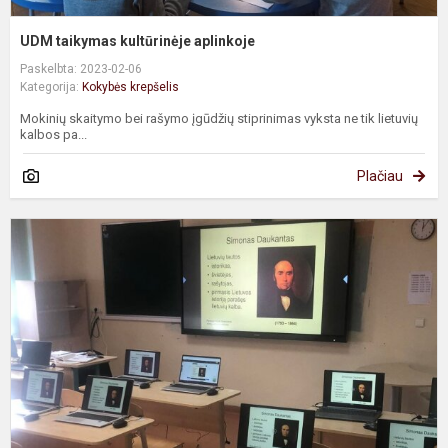
UDM taikymas kultūrinėje aplinkoje
Paskelbta: 2023-02-06
Kategorija:
Kokybės krepšelis
Mokinių skaitymo bei rašymo įgūdžių stiprinimas vyksta ne tik lietuvių
kalbos pa...
Plačiau
I
l
k
p