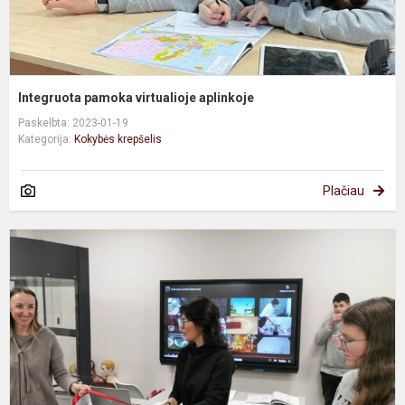
Integruota pamoka virtualioje aplinkoje
Paskelbta: 2023-01-19
Kategorija:
Kokybės krepšelis
Plačiau
G
m
l
a