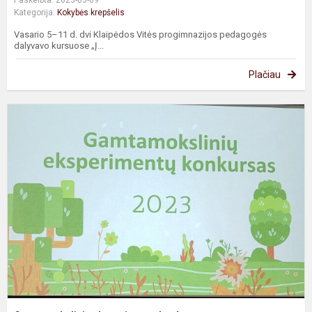
Kategorija:
Kokybės krepšelis
Vasario 5–11 d. dvi Klaipėdos Vitės progimnazijos pedagogės
dalyvavo kursuose „Į...
Plačiau
G
e
k