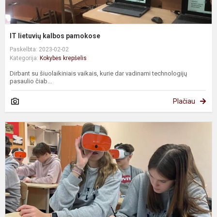
IT lietuvių kalbos pamokose
Paskelbta: 2023-02-02
Kategorija:
Kokybės krepšelis
Dirbant su šiuolaikiniais vaikais, kurie dar vadinami technologijų
pasaulio čiab...
Plačiau
I
p
v
a