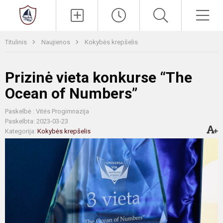
Paieška
Men
Titulinis
Naujienos
Kokybės krepšelis
Prizinė vieta konkurse “The
Ocean of Numbers”
Paskelbė : Vitės Progimnazija
Paskelbta: 2023-03-23
Kategorija:
Kokybės krepšelis