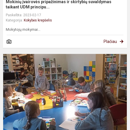
Mokinių įvairovės pripažinimas ir skirtybių suvaldymas
taikant UDM principu...
Paskelbta: 2023-02-17
Kategorija:
Kokybės krepšelis
Mokytojų mokymai...
Plačiau
t
k
a