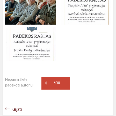
Nepamirškite
0
AČIŪ
padėkoti autoriui
Grįžti