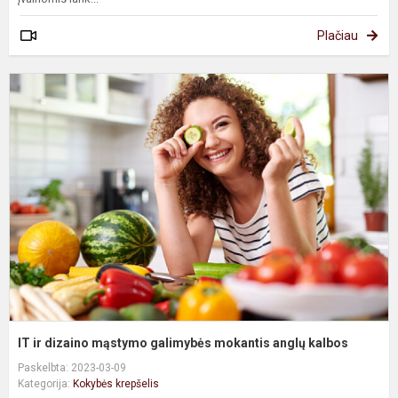
Plačiau
I
ir
d
m
g
m
a
k
IT ir dizaino mąstymo galimybės mokantis anglų kalbos
Paskelbta: 2023-03-09
Kategorija:
Kokybės krepšelis