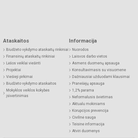
Ataskaitos
Informacija
Biudžeto vykdymo ataskaitų rinkiniai
Nuorodos
Finansinių ataskaitų rinkiniai
Laisvos darbo vietos
Lėšos veiklai viešinti
Asmens duomenų apsauga
Projektai
Konsultavimasis su visuomene
Viešieji pirkimai
Dažniausiai užduodami klausimai
Biudžeto vykdymo ataskaitos
Pranešėjų apsauga
Mokyklos veiklos kokybės
1,2% parama
įsivertinimas
Neformalusis švietimas
Aktualu mokiniams
Korupcijos prevencija
Civilinė sauga
Teisinė informacija
Atviri duomenys