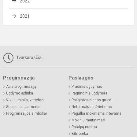
2022
2021
Tvarkaraščiai
Progimnazija
Paslaugos
Apie progimnaziją
Pradinis ugdymas
Ugdymo aplinka
Pagrindinis ugdymas
Vizija, misija, vertybės
Pailgintos dienos grupė
Socialiniai partneriai
Neformalusis švietimas
Progimnazijos simboliai
Pagalba mokiniams ir tėvams
Mokinių maitinimas
Patalpų nuoma
Biblioteka