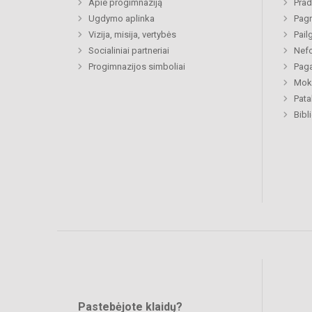
Apie progimnaziją
Prad
Ugdymo aplinka
Pagr
Vizija, misija, vertybės
Pail
Socialiniai partneriai
Nefo
Progimnazijos simboliai
Paga
Moki
Pat
Bibl
Pastebėjote klaidų?