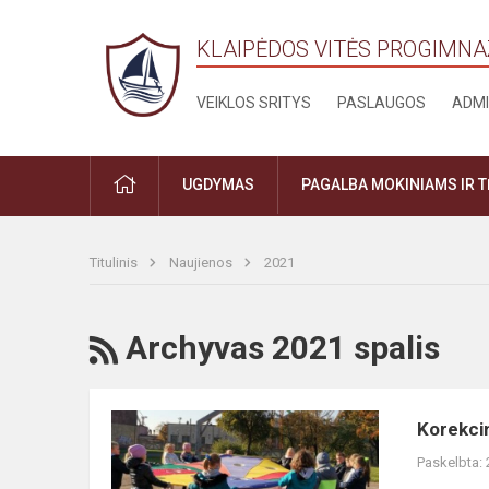
KLAIPĖDOS VITĖS PROGIMNA
VEIKLOS SRITYS
PASLAUGOS
ADMI
PRADŽIA
UGDYMAS
PAGALBA MOKINIAMS IR 
Titulinis
Naujienos
2021
RSS
Archyvas 2021 spalis
Korekcinės
Korekci
profilaktinės
Paskelbta:
mankštos