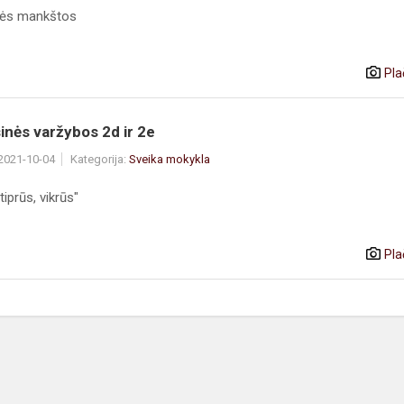
inės mankštos
Pla
inės varžybos 2d ir 2e
 2021-10-04
Kategorija:
Sveika mokykla
tiprūs, vikrūs"
Pla