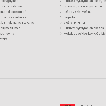
inis ugdymas
Biudžeto vykdymo ataskaitų rin
indinis ugdymas
Finansinių ataskaitų rinkiniai
gintos dienos grupė
Lėšos veiklai viešinti
rmalusis švietimas
Projektai
lba mokiniams ir tėvams
Viešieji pirkimai
nių maitinimas
Biudžeto vykdymo ataskaitos
alpų nuoma
Mokyklos veiklos kokybės įsiv
ioteka