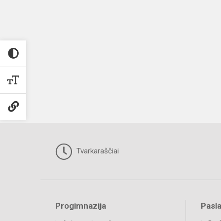
Tvarkaraščiai
Progimnazija
Pasl