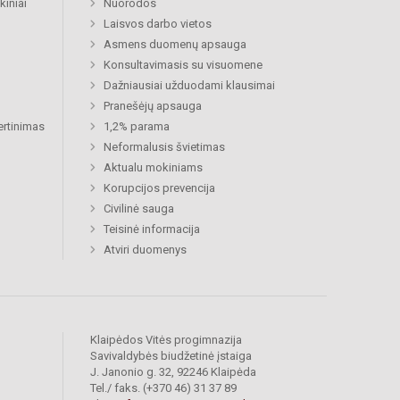
kiniai
Nuorodos
Laisvos darbo vietos
Asmens duomenų apsauga
Konsultavimasis su visuomene
Dažniausiai užduodami klausimai
Pranešėjų apsauga
ertinimas
1,2% parama
Neformalusis švietimas
Aktualu mokiniams
Korupcijos prevencija
Civilinė sauga
Teisinė informacija
Atviri duomenys
Klaipėdos Vitės progimnazija
Savivaldybės biudžetinė įstaiga
J. Janonio g. 32, 92246 Klaipėda
Tel./ faks. (+370 46) 31 37 89