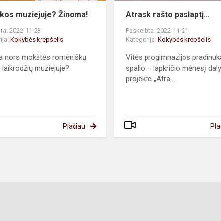
os muziejuje? Žinoma!
Atrask rašto paslaptį...
ta: 2022-11-23
Paskelbta: 2022-11-21
ija:
Kokybės krepšelis
Kategorija:
Kokybės krepšelis
a nors mokėtės romėniškų
Vitės progimnazijos pradinuk
ų laikrodžių muziejuje?
spalio – lapkričio mėnesį dal
projekte „Atra...
Plačiau
Pla