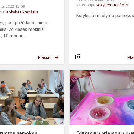
Kategorija:
Kokybės krepšelis
ta: 2022-12-09
ija:
Kokybės krepšelis
Kūrybinio mąstymo pamokos.
en, pasigrožėdami sniego
ais, 2c klasės mokiniai
 į I.Simonai...
Plačiau
Pla
Imtegruotos
pamokos
virtualioje
realybėje
gruotos pamokos
Edukacinių priemonių ir/a