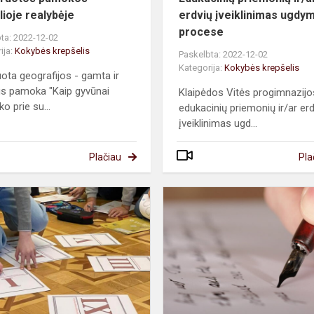
lioje realybėje
erdvių įveiklinimas ugdy
procese
ta: 2022-12-02
ija:
Kokybės krepšelis
Paskelbta: 2022-12-02
Kategorija:
Kokybės krepšelis
uota geografijos - gamta ir
s pamoka "Kaip gyvūnai
Klaipėdos Vitės progimnazijo
iko prie su...
edukacinių priemonių ir/ar er
įveiklinimas ugd...
Plačiau
Pla
Pamokos
muziejuje?
Žinoma!