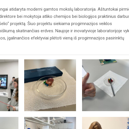
ingai atidaryta moderni gamtos mokslų laboratorija. Aštuntokai pirmie
rektore bei mokytoja atliko chemijos bei biologijos praktinius darbu
elio“ projektą. Šiuo projektu siekiama progimnazijos veiklos
škumą skatinančias erdves. Naujoje ir inovatyvioje laboratorijoje vy
os, įgalinančios efektyviai plėtoti vieną iš progimnazijos pasirinktų