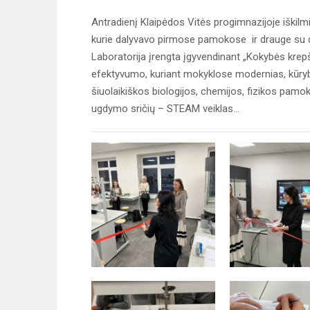
Antradienį Klaipėdos Vitės progimnazijoje iškilm
kurie dalyvavo pirmose pamokose ir drauge su di
Laboratorija įrengta įgyvendinant „Kokybės krepš
efektyvumo, kuriant mokyklose modernias, kūrybi
šiuolaikiškos biologijos, chemijos, fizikos pamok
ugdymo sričių – STEAM veiklas...