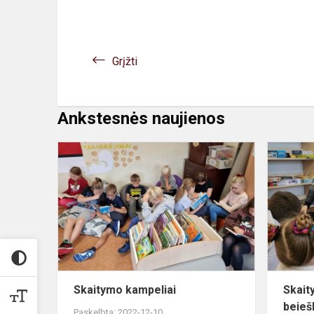
Grįžti
Ankstesnės naujienos
Skaitymo
kampeliai
Skaitymo kampeliai
Skait
beiešk
Paskelbta: 2022-12-10