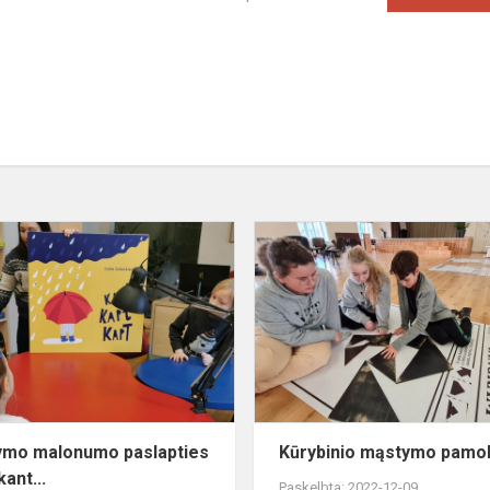
Skaitymo
malonumo
paslapties
beieškant...
ymo malonumo paslapties
Kūrybinio mąstymo pamo
ant...
Paskelbta: 2022-12-09