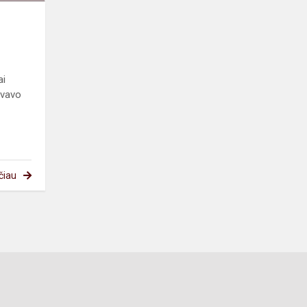
ai
yvavo
čiau