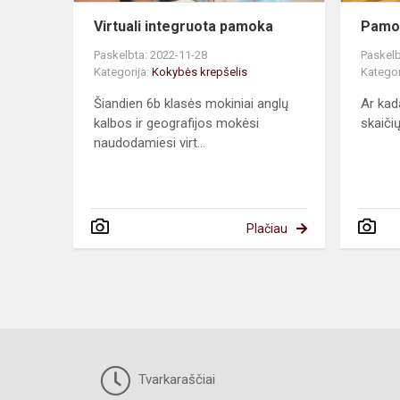
Virtuali integruota pamoka
Pamok
Paskelbta: 2022-11-28
Paskelb
Kategorija:
Kokybės krepšelis
Kategor
Šiandien 6b klasės mokiniai anglų
Ar kad
kalbos ir geografijos mokėsi
skaiči
naudodamiesi virt...
Plačiau
Tvarkaraščiai