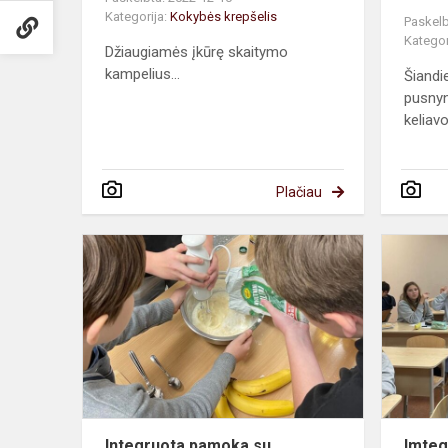
Kategorija:
Kokybės krepšelis
Paskelb
Kategor
Džiaugiamės įkūrę skaitymo
kampelius...
Šiandi
pusnyn
keliavo
Plačiau
Integruota
pamoka
su
prieskoniu:)
Integruota pamoka su
Imte