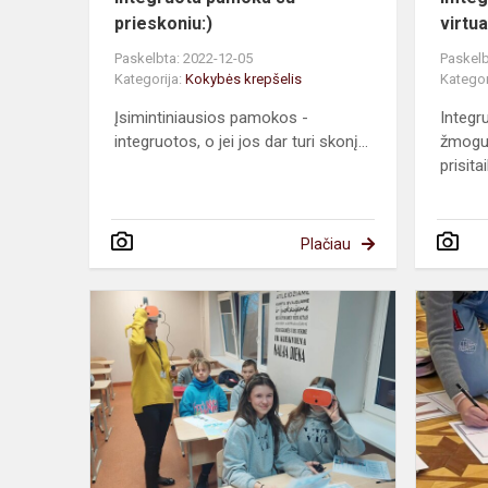
prieskoniu:)
virtua
Paskelbta: 2022-12-05
Paskelb
Kategorija:
Kokybės krepšelis
Kategor
Įsimintiniausios pamokos -
Integr
integruotos, o jei jos dar turi skonį...
žmogu
prisita
Plačiau
Virtuali
integruota
pamoka