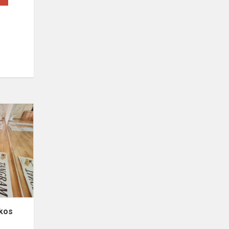
Kūrybinio
mąstymo
pamokos
kos