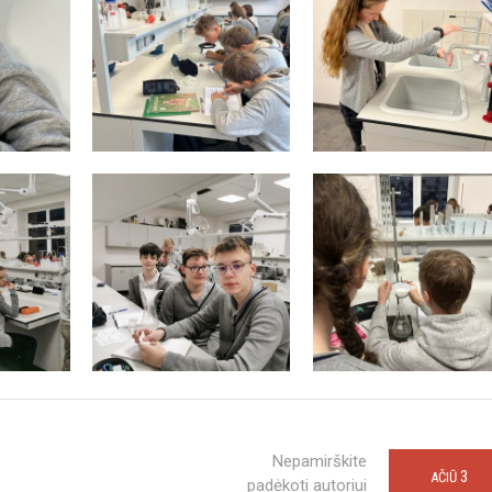
Nepamirškite
3
AČIŪ
padėkoti autoriui