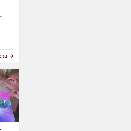
..
čiau
Edukacinių
priemonių
ir/ar
erdvių
įveiklinimas
ugdymo
proce...
r