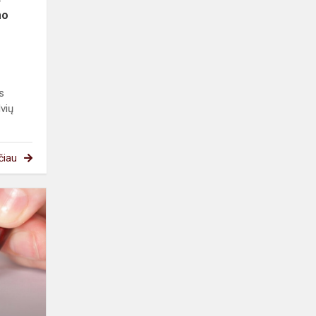
mo
s
dvių
čiau
Atrask
rašto
paslaptį...