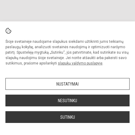
Ataskaitos
Informacija
Biudžeto vykdymo ataskaitų rinkiniai
Nuorodos
Finansinių ataskaitų rinkiniai
Laisvos darbo vietos
Šioje svetainėje naudojame slapukus siekdami užtikrinti jums teikiamų
paslaugų kokybę, analizuoti svetainės naudojimą ir optimizuoti naršymo
Lėšos veiklai viešinti
Asmens duomenų apsauga
patirtį. Spustelėję mygtuką „Sutinku“, jūs patvirtinate, kad sutinkate su visų
Projektai
Konsultavimasis su visuomene
slapukų naudojimu šioje svetainėje. Jei norite atšaukti arba pakeisti savo
Viešieji pirkimai
Dažniausiai užduodami klausimai
sutikimus, prašome apsilankyti
slapukų valdymo puslapyje
.
Biudžeto vykdymo ataskaitos
Pranešėjų apsauga
Mokyklos veiklos kokybės
1,2% parama
įsivertinimas
Neformalusis švietimas
NUSTATYMAI
Aktualu mokiniams
Korupcijos prevencija
NESUTINKU
Civilinė sauga
Teisinė informacija
Atviri duomenys
SUTINKU
Pastebėjote klaidų?