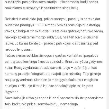
nuoširdžiai pasidalino savo istorija – tikėdamasis, kad ji padės
mokiniams susimąstyti ir pasirinkti teisingą kelią.
Režisierius atskleidė, jog į priklausomybių pasaulį jis pateko dar
būdamas paauglys – 13-14 metų. Viskas prasidėjo nuo draugų
įtakos, o baigėsi itin skaudžiai: jis atsidūrė gatvėje, neturėjo namų,
nakvojo apleistame morgo šaldytuve, nes ten buvo šilčiau nei
lauke. Jo kūnas kentėjo – pradėjo pūti kojos, o širdžiai taip pat
nebuvo lengviau...
Tačiau vienas sutiktas žmogus ir gautas kontaktas į pagalbos
centrą tapo lemtingu šviesos spinduliu. Rinaldas ryžosi gydymosi
keliui. Besigydydamas atrado save iš naujo – paėmė į rankas
kamerą, pradėjo fotografuoti, svajoti apie režisūrą. Taip gimė jo
naujas gyvenimas. Šiandien jis – baigęs bakalauro ir magistro
studijas, režisuoja filmus ir juose pasakoja apie tai, ką pats
išgyveno.
Savo kalbą jis užbaigė stipria ir labai paprasta žinute: padarykime
taip, kad turėti priklausomybę būtų… nemadinga.