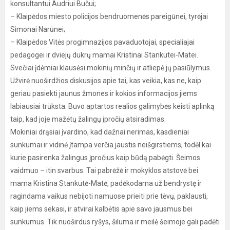
konsultantui Audriui Bučui;
– Klaipėdos miesto policijos bendruomenės pareigūnei, tyrėjai
Simonai Narūnei;
– Klaipėdos Vitės progimnazijos pavaduotojai, specialiajai
pedagogei ir dviejų dukrų mamai Kristinai Stankutei-Matei.
Svečiai įdėmiai klausėsi mokinių minčių ir atliepė jų pasiūlymus.
Užvirė nuoširdžios diskusijos apie tai, kas veikia, kas ne, kaip
geriau pasiekti jaunus žmones ir kokios informacijos jiems
labiausiai trūksta. Buvo aptartos realios galimybės keisti aplinką
taip, kad joje mažėtų žalingų įpročių atsiradimas.
Mokiniai drąsiai įvardino, kad dažnai nerimas, kasdieniai
sunkumai ir vidinė įtampa verčia jaustis neišgirstiems, todėl kai
kurie pasirenka žalingus įpročius kaip būdą pabėgti. Šeimos
vaidmuo – itin svarbus. Tai pabrėžė ir mokyklos atstovė bei
mama Kristina Stankutė-Matė, padėkodama už bendrystę ir
ragindama vaikus nebijoti namuose prieiti prie tėvų, paklausti,
kaip jiems sekasi, ir atvirai kalbėtis apie savo jausmus bei
sunkumus. Tik nuoširdus ryšys, šiluma ir meilė šeimoje gali padėti