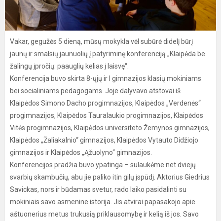
Vakar, gegužės 5 dieną, mūsų mokykla vėl subūrė didelį būrį
jaunų ir smalsių jaunuolių į patyriminę konferenciją „Klaipėda be
žalingų įpročių: paauglių kelias į laisvę“.
Konferencija buvo skirta 8-ųjų ir I gimnazijos klasių mokiniams
bei socialiniams pedagogams. Joje dalyvavo atstovai iš
Klaipėdos Simono Dacho progimnazijos, Klaipėdos „Verdenės“
progimnazijos, Klaipėdos Tauralaukio progimnazijos, Klaipėdos
Vitės progimnazijos, Klaipėdos universiteto Žemynos gimnazijos,
Klaipėdos „Žaliakalnio“ gimnazijos, Klaipėdos Vytauto Didžiojo
gimnazijos ir Klaipėdos „Ąžuolyno“ gimnazijos.
Konferencijos pradžia buvo ypatinga – sulaukėme net dviejų
svarbių skambučių, abu jie paliko itin gilų įspūdį. Aktorius Giedrius
Savickas, nors ir būdamas svetur, rado laiko pasidalinti su
mokiniais savo asmenine istorija. Jis atvirai papasakojo apie
aštuonerius metus trukusią priklausomybę ir kelią iš jos. Savo