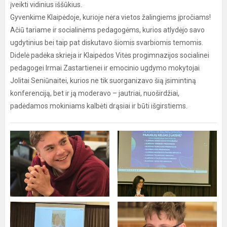
įveikti vidinius iššūkius.
Gyvenkime Klaipėdoje, kurioje nėra vietos žalingiems įpročiams!
Ačiū tariame ir socialinėms pedagogėms, kurios atlydėjo savo
ugdytinius bei taip pat diskutavo šiomis svarbiomis temomis.
Didelė padėka skrieja ir Klaipėdos Vitės progimnazijos socialinei
pedagogei Irmai Zastartienei ir emocinio ugdymo mokytojai
Jolitai Seniūnaitei, kurios ne tik suorganizavo šią įsimintiną
konferenciją, bet ir ją moderavo – jautriai, nuoširdžiai,
padėdamos mokiniams kalbėti drąsiai ir būti išgirstiems.