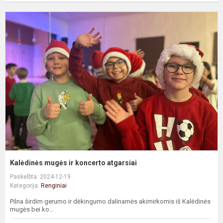
K
m
ir
k
a
Kalėdinės mugės ir koncerto atgarsiai
Paskelbta: 2024-12-19
Kategorija:
Renginiai
Pilna širdim gerumo ir dėkingumo dalinamės akimirkomis iš Kalėdinės
mugės bei ko...