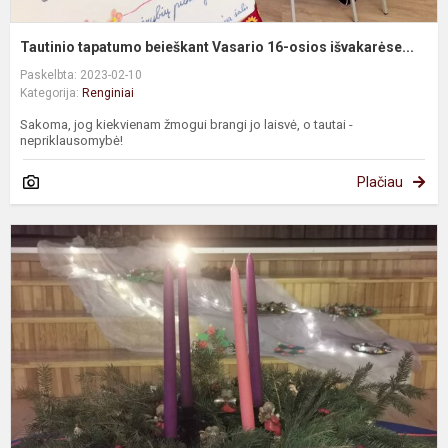
Tautinio tapatumo beieškant Vasario 16-osios išvakarėse...
Paskelbta: 2023-02-10
Kategorija:
Renginiai
Sakoma, jog kiekvienam žmogui brangi jo laisvė, o tautai -
nepriklausomybė!
Plačiau
A
r