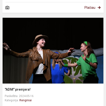
Plačiau
"
p
"ADM" premjera!
Paskelbta: 2024-05-16
Kategorija:
Renginiai