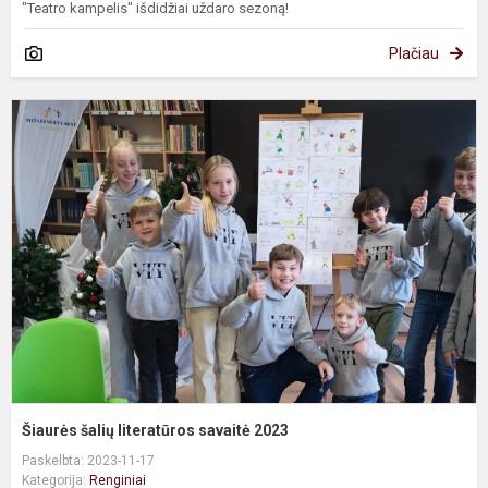
"Teatro kampelis" išdidžiai uždaro sezoną!
Plačiau
Š
š
l
s
2
Šiaurės šalių literatūros savaitė 2023
Paskelbta: 2023-11-17
Kategorija:
Renginiai