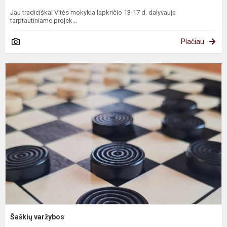
Jau tradiciškai Vitės mokykla lapkričio 13-17 d. dalyvauja
tarptautiniame projek...
Plačiau
Š
v
Šaškių varžybos