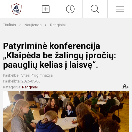
Paieška
Men
Titulinis
Naujienos
Renginiai
Patyriminė konferencija
„Klaipėda be žalingų įpročių:
paauglių kelias į laisvę“.
Paskelbė : Vitės Progimnazija
Paskelbta: 2025-05-06
Kategorija:
Renginiai