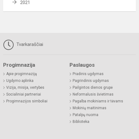
2021
Tvarkaraščiai
Progimnazija
Paslaugos
Apie progimnaziją
Pradinis ugdymas
Ugdymo aplinka
Pagrindinis ugdymas
Vizija, misija, vertybės
Pailgintos dienos grupė
Socialiniai partneriai
Neformalusis švietimas
Progimnazijos simboliai
Pagalba mokiniams ir tėvams
Mokinių maitinimas
Patalpų nuoma
Biblioteka