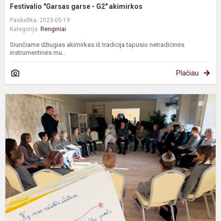
Festivalio "Garsas garse - G2" akimirkos
Paskelbta: 2023-05-19
Kategorija:
Renginiai
Siunčiame džiugias akimirkas iš tradicija tapusio netradicinės
instrumentinės mu...
Plačiau
T
t
b
V
1
o
i