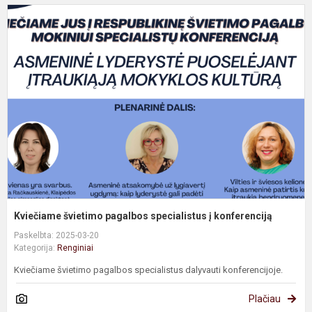
K
š
p
s
į
k
Kviečiame švietimo pagalbos specialistus į konferenciją
Paskelbta: 2025-03-20
Kategorija:
Renginiai
Kviečiame švietimo pagalbos specialistus dalyvauti konferencijoje.
Plačiau