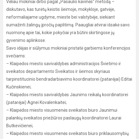
Vėliau mokiniai dirbo pagal „Pasaulio kavinės“ metodą –
diskutavo, kas turėtų keistis šeimoje, mokykloje, gatvėje,
neformaliajame ugdyme, mieste bei valstybėje, siekiant
sumažinti žalingų įpročių paplitimą. Paaugliai atvirai išsakė savo
nuomonę apie tai, kokie pokyčiai yra būtini skirtingose jų
gyvenimo aplinkose.
Savo idėjas ir siūlymus mokiniai pristatė garbiems konferencijos
svečiams:
– Klaipėdos miesto savivaldybės administracijos Švietimo ir
sveikatos departamento Sveikatos ir šeimos skyriaus
tarpinstitucinio bendradarbiavimo koordinatorei (patarėjai) Editai
Kučinskienei;
– Klaipėdos miesto savivaldybės Jaunimo reikalų koordinatorei
(patarėjai) Agnei Kovalenkaitei;
– Klaipėdos miesto visuomenės sveikatos biuro Jaunimui
palankių sveikatos priežiūros paslaugų koordinatorei Laurai
Butkevičienei;
– Klaipėdos miesto visuomenės sveikatos biuro priklausomybių