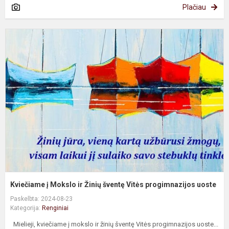
Plačiau
K
į
M
ir
Ž
š
V
p
u
Kviečiame į Mokslo ir Žinių šventę Vitės progimnazijos uoste
Paskelbta: 2024-08-23
Kategorija:
Renginiai
Mielieji, kviečiame į mokslo ir žinių šventę Vitės progimnazijos uoste...