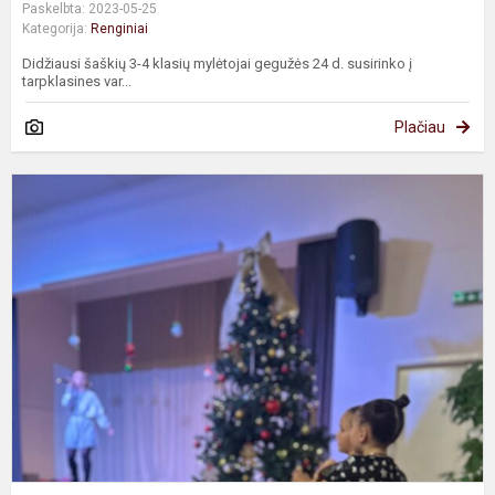
Paskelbta: 2023-05-25
Kategorija:
Renginiai
Didžiausi šaškių 3-4 klasių mylėtojai gegužės 24 d. susirinko į
tarpklasines var...
Plačiau
F
"
g
-
G
a