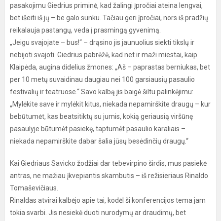
pasakojimu Giedrius priminė, kad žalingi įpročiai ateina lengvai,
bet išeiti iš jų – be galo sunku. Tačiau geri įpročiai, nors iš pradžių
reikalauja pastangų, veda į prasmingą gyvenimą.
„Jeigu svajojate – bus!“ – drąsino jis jaunuolius siekti tikslų ir
nebijoti svajoti. Giedrius pabrėžė, kad net ir maži miestai, kaip
Klaipėda, augina didelius žmones: „Aš – paprastas berniukas, bet
per 10 metų suvaidinau daugiau nei 100 garsiausių pasaulio
festivalių ir teatruose.“ Savo kalbą jis baigė šiltu palinkėjimu:
„Mylėkite save ir mylėkit kitus, niekada nepamirškite draugų – kur
bebūtumėt, kas beatsitiktų su jumis, kokią geriausią viršūnę
pasaulyje būtumėt pasiekę, taptumėt pasaulio karaliais –
niekada nepamirškite dabar šalia jūsų besėdinčių draugų.“
Kai Giedriaus Savicko žodžiai dar tebevirpino širdis, mus pasiekė
antras, ne mažiau įkvepiantis skambutis – iš režisieriaus Rinaldo
Tomaševičiaus.
Rinaldas atvirai kalbėjo apie tai, kodėl ši konferencijos tema jam
tokia svarbi. Jis nesiekė duoti nurodymų ar draudimų, bet