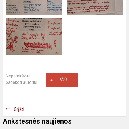
Nepamirškite
4
AČIŪ
padėkoti autoriui
Grįžti
Ankstesnės naujienos