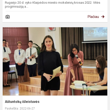
Rugsėjo 20 d. vyko Klaipėdos miesto moksleivių krosas 2022. Vitės
progimnaziją a...
Plačiau
A
i
Aštuntokų išleistuvės
Paskelbta: 2022-06-27