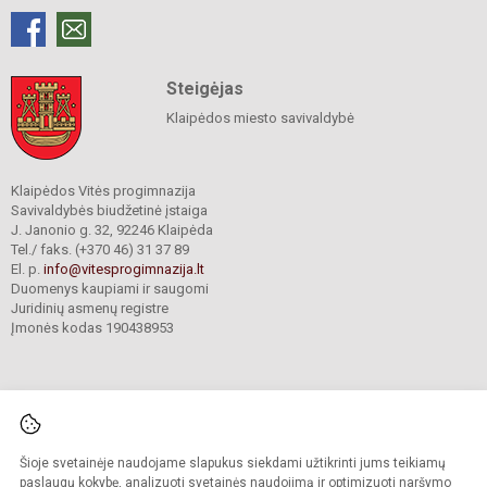
Steigėjas
Klaipėdos miesto savivaldybė
Klaipėdos Vitės progimnazija
Savivaldybės biudžetinė įstaiga
J. Janonio g. 32, 92246 Klaipėda
Tel./ faks. (+370 46) 31 37 89
El. p.
info@vitesprogimnazija.lt
Duomenys kaupiami ir saugomi
Juridinių asmenų registre
Įmonės kodas 190438953
Šioje svetainėje naudojame slapukus siekdami užtikrinti jums teikiamų
© 2024. Klaipėdos Vitės progimnazija. Visos teisės saugomos.
Kopijuoti turinį be raštiško progimnazijos sutikimo griežtai draudžiama.
paslaugų kokybę, analizuoti svetainės naudojimą ir optimizuoti naršymo