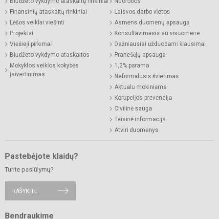
Biudžeto vykdymo ataskaitų rinkiniai
Nuorodos
Finansinių ataskaitų rinkiniai
Laisvos darbo vietos
Lėšos veiklai viešinti
Asmens duomenų apsauga
Projektai
Konsultavimasis su visuomene
Viešieji pirkimai
Dažniausiai užduodami klausimai
Biudžeto vykdymo ataskaitos
Pranešėjų apsauga
Mokyklos veiklos kokybės
1,2% parama
įsivertinimas
Neformalusis švietimas
Aktualu mokiniams
Korupcijos prevencija
Civilinė sauga
Teisinė informacija
Atviri duomenys
Pastebėjote klaidų?
Turite pasiūlymų?
RAŠYKITE
Bendraukime