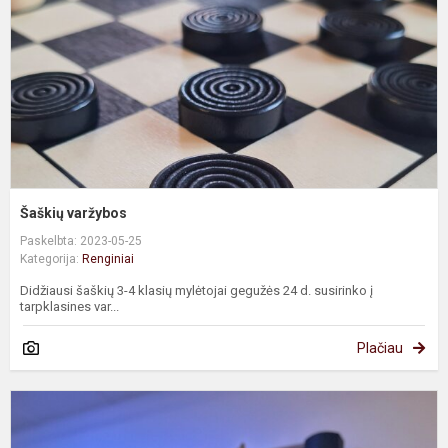
Šaškių varžybos
Paskelbta: 2023-05-25
Kategorija:
Renginiai
Didžiausi šaškių 3-4 klasių mylėtojai gegužės 24 d. susirinko į
tarpklasines var...
Plačiau
F
"