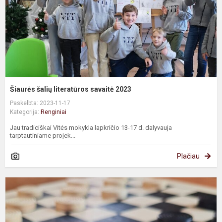
Šiaurės šalių literatūros savaitė 2023
Paskelbta: 2023-11-17
Kategorija:
Renginiai
Jau tradiciškai Vitės mokykla lapkričio 13-17 d. dalyvauja
tarptautiniame projek...
Plačiau
Š
v