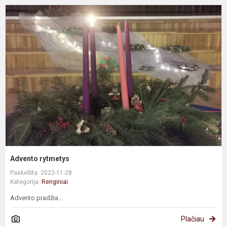
A
r
Advento rytmetys
Paskelbta: 2022-11-28
Kategorija:
Renginiai
Advento pradžia...
Plačiau