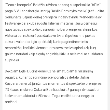
"Teatro kampelis" išdidžiai uždaro sezoną su spektaklio "ADM"
pagal V.V. Landsbergio istoriją "Arklio Dominyko meilė" (rež. Jolita
Seniūnaitė-Lajauskienė) premjera ir dalyvavimu "Vandens lašo"
festivalyje bei skuba ruoštis kitiems metams. Jūsų dėmesiui
nuostabaus spektaklio pasiruošimo bei premjeros akimirkos.
Aktoriai bei režisierė pasidarbavo tikrai iš peties - ne juokas
sukurti valandos ilgio spektaklį, kurio pagrindinė mintis -
nepamiršti, kad kiekvienas turim savo meilės spindulėlį, kurį
galime naudoti kaip skydą ar ginklą ištikus nelaimei ar susidūrus
su priešu...
Dėkojam Eglei Dučinskienei už neišmatuojamai milžinišką
pagalbą, kuriant pagrindinę scenografijos detalę, Julijai
Kasperaitienei už įamžintus momentus iš spektaklio premjeros,
7D klasės mokiniui Oskarui Buziliauskui už garsą ir šviesas bei
kiekvienam aktoriui ir žiūrovui. Tegul meilė teatrui negęsta
amžinai