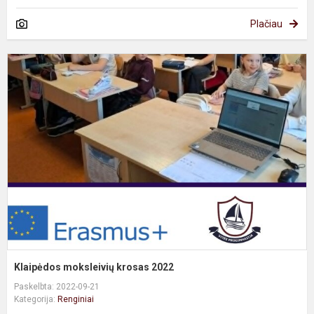
Plačiau
K
m
k
2
Klaipėdos moksleivių krosas 2022
Paskelbta: 2022-09-21
Kategorija:
Renginiai