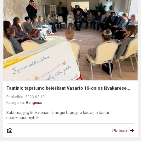
t
b
V
1
o
i
Tautinio tapatumo beieškant Vasario 16-osios išvakarėse...
Paskelbta: 2023-02-10
Kategorija:
Renginiai
Sakoma, jog kiekvienam žmogui brangi jo laisvė, o tautai -
nepriklausomybė!
Plačiau