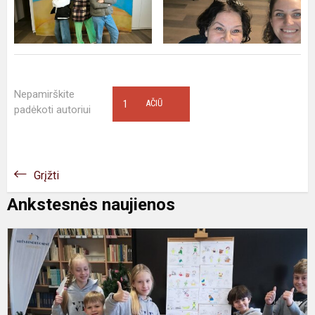
Nepamirškite
1
AČIŪ
padėkoti autoriui
Grįžti
Ankstesnės naujienos
Š
š
l
s
2