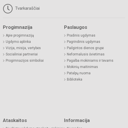
Tvarkaraščiai
Progimnazija
Paslaugos
Apie progimnaziją
Pradinis ugdymas
Ugdymo aplinka
Pagrindinis ugdymas
Vizija, misija, vertybės
Pailgintos dienos grupė
Socialiniai partneriai
Neformalusis švietimas
Progimnazijos simboliai
Pagalba mokiniams ir tėvams
Mokinių maitinimas
Patalpų nuoma
Biblioteka
Ataskaitos
Informacija