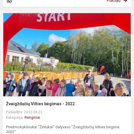
Plačiau
Ž
V
b
-
2
Žvaigždučių Vilties bėgimas - 2022
Paskelbta: 2022-09-22
Kategorija:
Renginiai
Priešmokyklinukai "Žiniukai" dalyvavo "Žvaigždučių Vilties bėgime
2022"