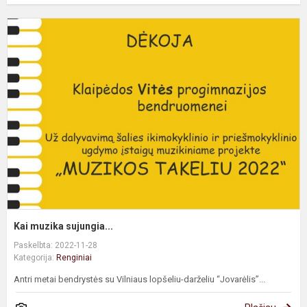
K
m
s
Kai muzika sujungia...
Paskelbta: 2022-11-28
Kategorija:
Renginiai
Antri metai bendrystės su Vilniaus lopšeliu-darželiu “Jovarėlis”...