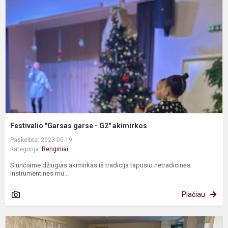
g
-
G
a
Festivalio "Garsas garse - G2" akimirkos
Paskelbta: 2023-05-19
Kategorija:
Renginiai
Siunčiame džiugias akimirkas iš tradicija tapusio netradicinės
instrumentinės mu...
Plačiau
T