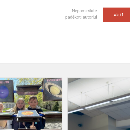
Nepamirškite
1
AČIŪ
padėkoti autoriui
STEAM:
laikas
Saulės
sistemoje