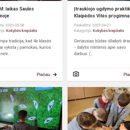
: laikas Saulės
Įtraukiojo ugdymo prakti
moje
Klaipėdos Vitės progimna
ta: 2023-05-08
Paskelbta: 2023-04-27
ija:
Kokybės krepšelis
Kategorija:
Kokybės krepšelis
mpa tradicija, kad 4e klasės
Geriausias būdas išlaikyti dr
ai vyksta į pamokas, kurios
- dalytis mintimis apie savo
netr...
darbus. (...
Plačiau
Pla
o
Ugdymas
bendradarbiaujant
mokytojams