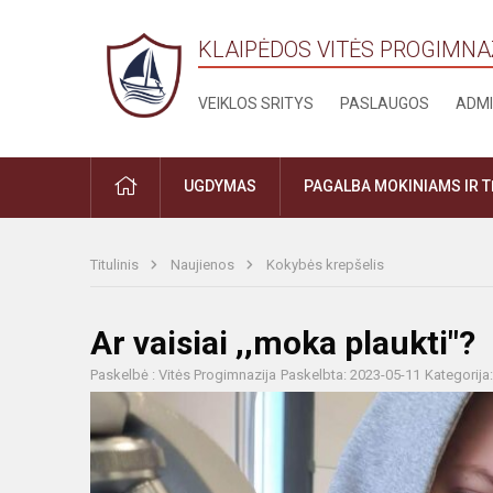
KLAIPĖDOS VITĖS PROGIMNA
VEIKLOS SRITYS
PASLAUGOS
ADMI
PRADŽIA
UGDYMAS
PAGALBA MOKINIAMS IR 
Titulinis
Naujienos
Kokybės krepšelis
Ar vaisiai ,,moka plaukti"?
Paskelbė : Vitės Progimnazija
Paskelbta: 2023-05-11
Kategorija