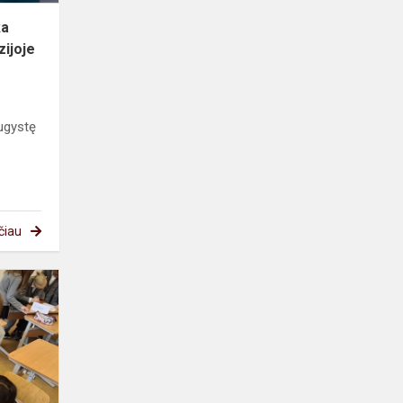
ka
zijoje
augystę
čiau
Trečiokų
protmūšis