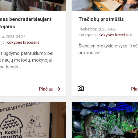
as bendradarbiaujant
Trečiokų protmūšis
tojams
Paskelbta: 2023-04-21
Kategorija:
Kokybės krepšelis
ta: 2023-04-21
ija:
Kokybės krepšelis
Šiandien mokykloje vyko Treč
protmūšis!
nt ugdymo patrauklumo bei
t naujų metodų, mokytojai
ia bendri...
Plačiau
Pla
„Kodėl
nemiega
miegapelė?“