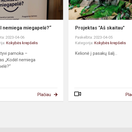
l nemiega miegapelė?“
Projektas "Aš skaitau"
ta: 2023-04-06
Paskelbta: 2023-04-05
ija:
Kokybės krepšelis
Kategorija:
Kokybės krepšelis
ktyvi pamoka –
Kelionė į pasakų šalį...
as „Kodėl nemiega
elė?“
Plačiau
Pla