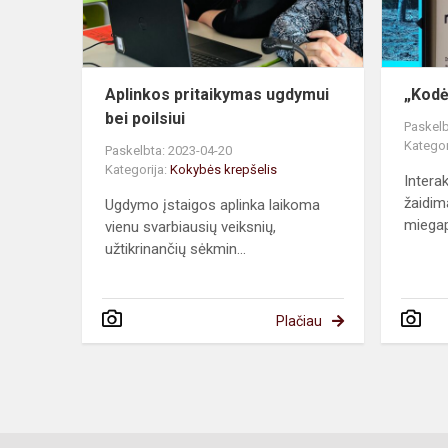
Aplinkos pritaikymas ugdymui
„Kodė
bei poilsiui
Paskelb
Kategor
Paskelbta: 2023-04-20
Kategorija:
Kokybės krepšelis
Intera
žaidim
Ugdymo įstaigos aplinka laikoma
miegap
vienu svarbiausių veiksnių,
užtikrinančių sėkmin...
Plačiau