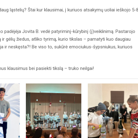
daug ląstelių? Štai kur klausimai, į kuriuos atsakymų uoliai ieškojo 5-
o padėjėja Jovita B. vedė patyriminį-kūrybinį (į)veiklinimą. Pastarojo
 gėlių žiedus, atliko tyrimą, kurio tikslas – pamatyti kuo daugiau
riuoja ir neskęsta?! Be viso to, sukūrė emociukus-šypsniukus, kuriuos
us klausimus bei pasiekti tikslą – truko neilgai!