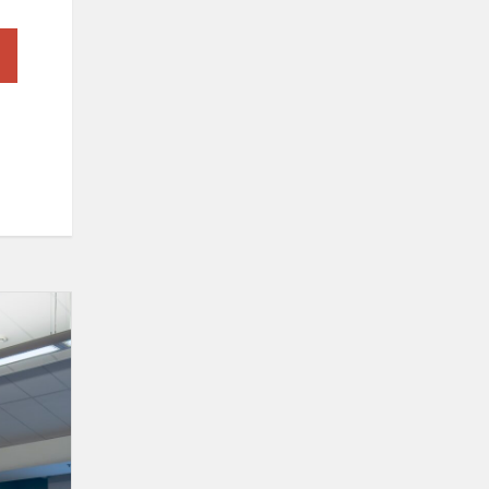
Įtraukiojo
ugdymo
praktika
Klaipėdos
Vitės
progimnazijoje