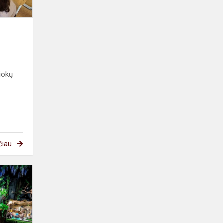
iokų
čiau
Projektas
"Aš
skaitau"