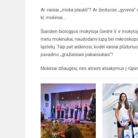
Ar vaisiai ,,moka plaukti"? Ar žieduose ,,gyvena" 
kl. mokiniai...
Šiandien biologijos mokytoja Giedrė V. ir mokytoj
metu mokinukai, naudodami lupą bei mikroskopą ir
ląstelių. Taip pat aiškinosi, kodėl vaisiai plūdu
pavadino ,,gražiaisiais pabaisiukais"!
Mokiniai džiaugėsi, nes atrasti atsakymus į rūpim