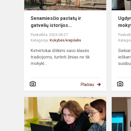
Senamiesčio pastatų ir
Ugdym
gatvelių istorijos...
moky
Paskelbta: 2023-04-27
Paskelb
Kategorija:
Kokybės krepšelis
Kategor
Ketvirtokai ištikimi savo klasės
Siekia
tradicijoms, turtinti žinias ne tik
ieškan
mokykl...
susibur
Plačiau
Aplinkos
pritaikymas
ugdymui
bei
poilsiui