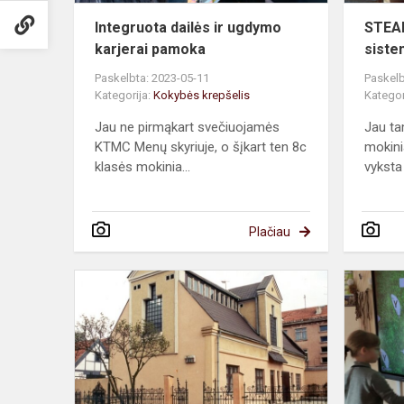
Integruota dailės ir ugdymo
STEAM
karjerai pamoka
siste
Paskelbta: 2023-05-11
Paskelb
Kategorija:
Kokybės krepšelis
Kategor
Jau ne pirmąkart svečiuojamės
Jau ta
KTMC Menų skyriuje, o šįkart ten 8c
mokini
klasės mokinia...
vyksta 
Plačiau
Senamiesči
pastatų
ir
gatvelių
istorijos...