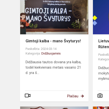
-
mano
Švyturys!
Gimtoji kalba - mano Švyturys!
Lietu
Rūten
Paskelbta: 2024-03-14
Kategorija:
Didžiuojamės
Paskelb
Kategor
Didžiausia tautos dovana yra kalba,
todėl kiekvienais metais vasario 21
Didžiu
d. yra š...
mokyto
mylimas
Plačiau
Vite