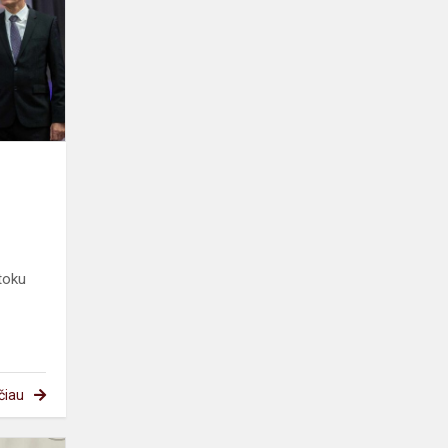
pasiekimais!
ntoku
čiau
Žiniukų