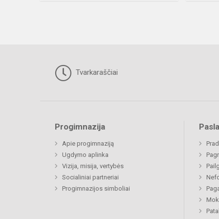
Tvarkaraščiai
Progimnazija
Pasl
Apie progimnaziją
Prad
Ugdymo aplinka
Pagr
Vizija, misija, vertybės
Pail
Socialiniai partneriai
Nefo
Progimnazijos simboliai
Paga
Moki
Pat