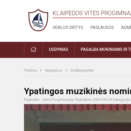
KLAIPĖDOS VITĖS PROGIMNA
VEIKLOS SRITYS
PASLAUGOS
ADMI
PRADŽIA
UGDYMAS
PAGALBA MOKINIAMS IR 
Titulinis
Naujienos
Didžiuojamės
Ypatingos muzikinės nomin
Paskelbė : Vitės Progimnazija
Paskelbta: 2024-05-24
Kategorija