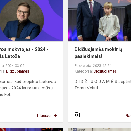
-
2024
-
Rūtenis
Latoža
vos mokytojas - 2024 -
Didžiuojamės mokinių
is Latoža
pasiekimais!
ta: 2024-03-05
Paskelbta: 2023-12-21
ija:
Didžiuojamės
Kategorija:
Didžiuojamės
ojamės, kad projekto Lietuvos
D I D Ž I U O J A M Ė S septi
jas - 2024 laureatas, mūsų
Tomu Veitu!
 kol...
Plačiau
Pla
Lietuvos