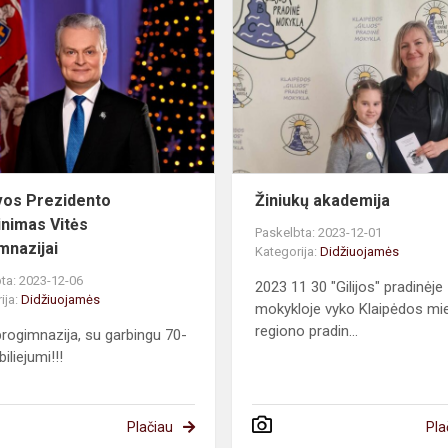
Prezidento
sveikinimas
Vitės
progimnazijai
vos Prezidento
Žiniukų akademija
inimas Vitės
Paskelbta: 2023-12-01
mnazijai
Kategorija:
Didžiuojamės
ta: 2023-12-06
2023 11 30 "Gilijos" pradinėje
ija:
Didžiuojamės
mokykloje vyko Klaipėdos mie
regiono pradin...
progimnazija, su garbingu 70-
biliejumi!!!
Plačiau
Pla