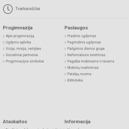
Tvarkaraščiai
Progimnazija
Paslaugos
Apie progimnaziją
Pradinis ugdymas
Ugdymo aplinka
Pagrindinis ugdymas
Vizija, misija, vertybės
Pailgintos dienos grupė
Socialiniai partneriai
Neformalusis švietimas
Progimnazijos simboliai
Pagalba mokiniams ir tėvams
Mokinių maitinimas
Patalpų nuoma
Biblioteka
Ataskaitos
Informacija