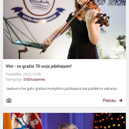
g
7
u
j
Vite - su gražiu 70-uoju jubiliejumi!
Paskelbta: 2023-12-08
Kategorija:
Didžiuojamės
Jaukus ir be galo gražus mokyklos jubiliejaus bei padėkos vakaras...
Plačiau
L
P