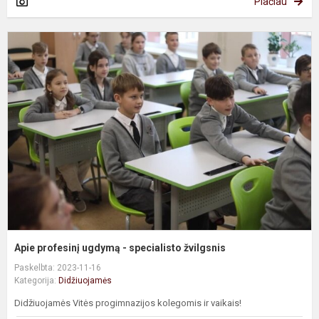
Plačiau
A
p
u
-
s
ž
Apie profesinį ugdymą - specialisto žvilgsnis
Paskelbta: 2023-11-16
Kategorija:
Didžiuojamės
Didžiuojamės Vitės progimnazijos kolegomis ir vaikais!