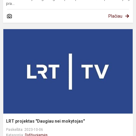
pra...
Plačiau
L
p
"
n
m
LRT projektas "Daugiau nei mokytojas"
Paskelbta: 2023-10-06
Kategorija:
Didžiuojamės