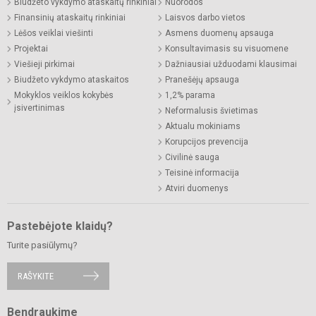
Biudžeto vykdymo ataskaitų rinkiniai
Nuorodos
Finansinių ataskaitų rinkiniai
Laisvos darbo vietos
Lėšos veiklai viešinti
Asmens duomenų apsauga
Projektai
Konsultavimasis su visuomene
Viešieji pirkimai
Dažniausiai užduodami klausimai
Biudžeto vykdymo ataskaitos
Pranešėjų apsauga
Mokyklos veiklos kokybės
1,2% parama
įsivertinimas
Neformalusis švietimas
Aktualu mokiniams
Korupcijos prevencija
Civilinė sauga
Teisinė informacija
Atviri duomenys
Pastebėjote klaidų?
Turite pasiūlymų?
RAŠYKITE
Bendraukime