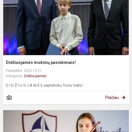
Didžiuojamės mokinių pasiekimais!
Paskelbta: 2023-12-21
Kategorija:
Didžiuojamės
D I D Ž I U O J A M Ė S septintoku Tomu Veitu!
Plačiau
V
-
s