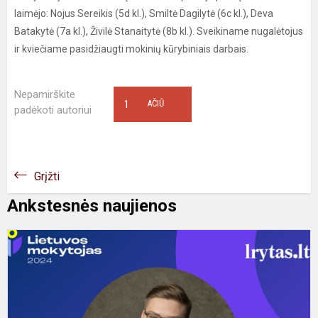
laimėjo: Nojus Sereikis (5d kl.), Smiltė Dagilytė (6c kl.), Deva
Batakytė (7a kl.), Živilė Stanaitytė (8b kl.). Sveikiname nugalėtojus
ir kviečiame pasidžiaugti mokinių kūrybiniais darbais.
Nepamirškite
1
AČIŪ
padėkoti autoriui
Grįžti
Ankstesnės naujienos
L
m
-
2
-