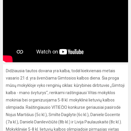
Didžiausia tautos dovana yra kalba, todėl kiekvienais metais
vasario 21 d. yra švenčiama Gimtosios kalbos diena. Šia proga
mūsų mokykloje vyko renginių ciklas: kūrybinės dirbtuvės „Gimtoji
kalba - mano švyturys“, renkami raštingiausi Vitės mokyklos
mokiniai bei organizuojama 5-8 kl. mokyklinė lietuvių kalbos
olimpiada. Raštingiausio VITIEČIO konkurse geriausiai pasirodė
Nojus Martišius (5c kl.), Smiltė Dagilytė (6c kl.), Danielė Gocentė
(7a kl.), Danielė Danilevičiūtė (8b kl.) ir Livija Paulauskaitė (8c kl.).
Mokyklinėje 5-8 kl. lietuvių kalbos olimpiadoje pirmąsias vietas