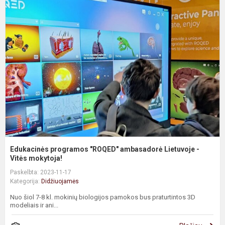
E
p
"
a
L
-
V
m.
Edukacinės programos "ROQED" ambasadorė Lietuvoje -
Vitės mokytoja!
Paskelbta: 2023-11-17
Kategorija:
Didžiuojamės
Nuo šiol 7-8 kl. mokinių biologijos pamokos bus praturtintos 3D
modeliais ir ani...