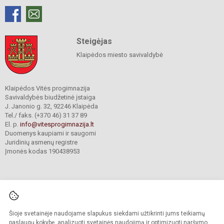
Steigėjas
Klaipėdos miesto savivaldybė
Klaipėdos Vitės progimnazija
Savivaldybės biudžetinė įstaiga
J. Janonio g. 32, 92246 Klaipėda
Tel./ faks. (+370 46) 31 37 89
El. p.
info@vitesprogimnazija.lt
Duomenys kaupiami ir saugomi
Juridinių asmenų registre
Įmonės kodas 190438953
Šioje svetainėje naudojame slapukus siekdami užtikrinti jums teikiamų
© 2024. Klaipėdos Vitės progimnazija. Visos teisės saugomos.
Kopijuoti turinį be raštiško progimnazijos sutikimo griežtai draudžiama.
paslaugų kokybę, analizuoti svetainės naudojimą ir optimizuoti naršymo