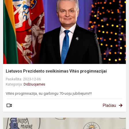
s
V
p
Lietuvos Prezidento sveikinimas Vitės progimnazijai
Paskelbta: 2023-12-06
Kategorija:
Didžiuojamės
Vitės progimnazija, su garbingu 70-uoju jubiliejumi!!!
Plačiau
Ž
a