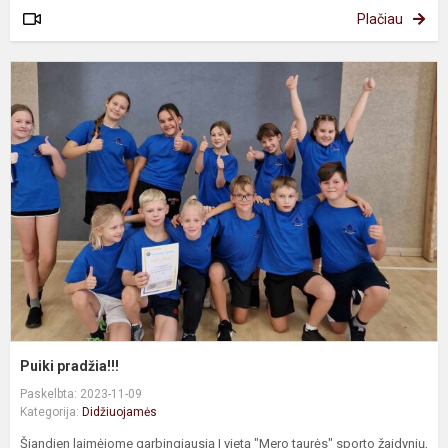
Plačiau
P
p
Puiki pradžia!!!
Paskelbta: 2023-11-09
Kategorija:
Didžiuojamės
Šiandien laimėjome garbingiausią I vietą "Mero taurės" sporto žaidynių,