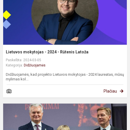
R
L
Lietuvos mokytojas - 2024 - Rūtenis Latoža
Paskelbta: 2024-03-05
Kategorija:
Didžiuojamės
Didžiuojamės, kad projekto Lietuvos mokytojas - 2024 laureatas, mūsų
mylimas kol...
Plačiau
D
m
p