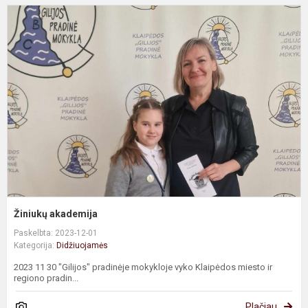
Ž
a
Žiniukų akademija
Paskelbta: 2023-12-01
Kategorija:
Didžiuojamės
2023 11 30 "Gilijos" pradinėje mokykloje vyko Klaipėdos miesto ir
regiono pradin...
Plačiau