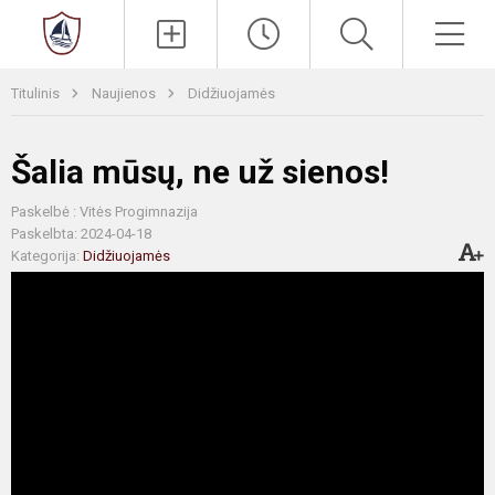
Paieška
Men
Titulinis
Naujienos
Didžiuojamės
Šalia mūsų, ne už sienos!
Paskelbė : Vitės Progimnazija
Paskelbta: 2024-04-18
Kategorija:
Didžiuojamės