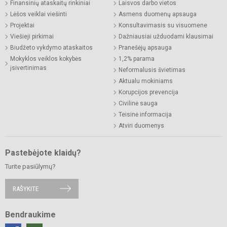
Finansinių ataskaitų rinkiniai
Laisvos darbo vietos
Lėšos veiklai viešinti
Asmens duomenų apsauga
Projektai
Konsultavimasis su visuomene
Viešieji pirkimai
Dažniausiai užduodami klausimai
Biudžeto vykdymo ataskaitos
Pranešėjų apsauga
Mokyklos veiklos kokybės
1,2% parama
įsivertinimas
Neformalusis švietimas
Aktualu mokiniams
Korupcijos prevencija
Civilinė sauga
Teisinė informacija
Atviri duomenys
Pastebėjote klaidų?
Turite pasiūlymų?
RAŠYKITE
Bendraukime