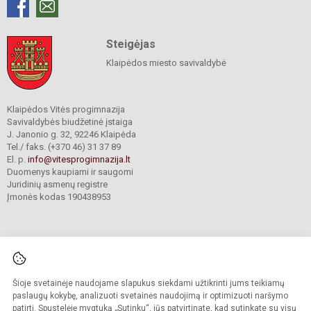
Steigėjas
Klaipėdos miesto savivaldybė
Klaipėdos Vitės progimnazija
Savivaldybės biudžetinė įstaiga
J. Janonio g. 32, 92246 Klaipėda
Tel./ faks. (+370 46) 31 37 89
El. p.
info@vitesprogimnazija.lt
Duomenys kaupiami ir saugomi
Juridinių asmenų registre
Įmonės kodas 190438953
Šioje svetainėje naudojame slapukus siekdami užtikrinti jums teikiamų
© 2024. Klaipėdos Vitės progimnazija. Visos teisės saugomos.
Kopijuoti turinį be raštiško progimnazijos sutikimo griežtai draudžiama.
paslaugų kokybę, analizuoti svetainės naudojimą ir optimizuoti naršymo
patirtį. Spustelėję mygtuką „Sutinku“, jūs patvirtinate, kad sutinkate su visų