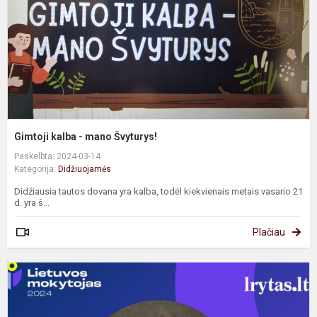
Gimtoji kalba - mano Švyturys!
Paskelbta: 2024-03-14
Kategorija:
Didžiuojamės
Didžiausia tautos dovana yra kalba, todėl kiekvienais metais vasario 21
d. yra š...
Plačiau
L
m
-