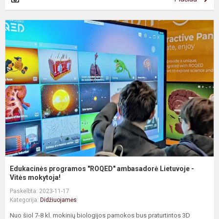
E
p
"
a
L
-
V
m.
Edukacinės programos "ROQED" ambasadorė Lietuvoje -
Vitės mokytoja!
Paskelbta: 2023-11-17
Kategorija:
Didžiuojamės
Nuo šiol 7-8 kl. mokinių biologijos pamokos bus praturtintos 3D