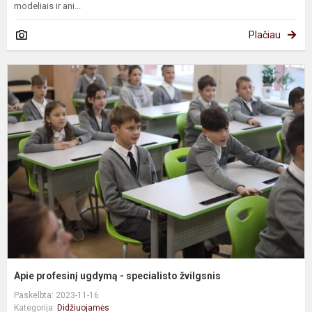
modeliais ir ani...
Plačiau
A
p
u
-
s
ž
Apie profesinį ugdymą - specialisto žvilgsnis
Paskelbta: 2023-11-16
Kategorija:
Didžiuojamės