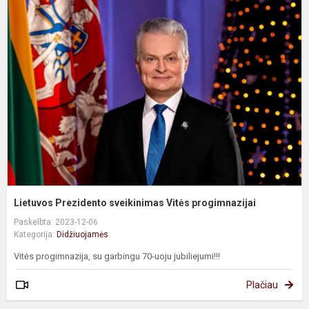
L
P
s
V
p
Lietuvos Prezidento sveikinimas Vitės progimnazijai
Paskelbta: 2023-12-06
Kategorija:
Didžiuojamės
Vitės progimnazija, su garbingu 70-uoju jubiliejumi!!!
Plačiau