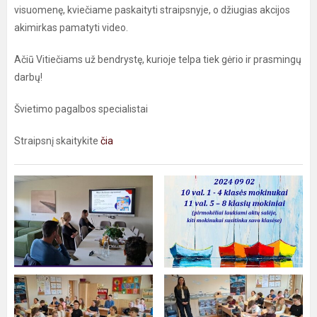
visuomenę, kviečiame paskaityti straipsnyje, o džiugias akcijos
akimirkas pamatyti video.
Ačiū Vitiečiams už bendrystę, kurioje telpa tiek gėrio ir prasmingų
darbų!
Švietimo pagalbos specialistai
Straipsnį skaitykite
čia