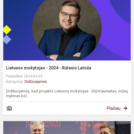
2
-
R
L
Lietuvos mokytojas - 2024 - Rūtenis Latoža
Paskelbta: 2024-03-05
Kategorija:
Didžiuojamės
Didžiuojamės, kad projekto Lietuvos mokytojas - 2024 laureatas, mūsų
mylimas kol...
Plačiau
D
m