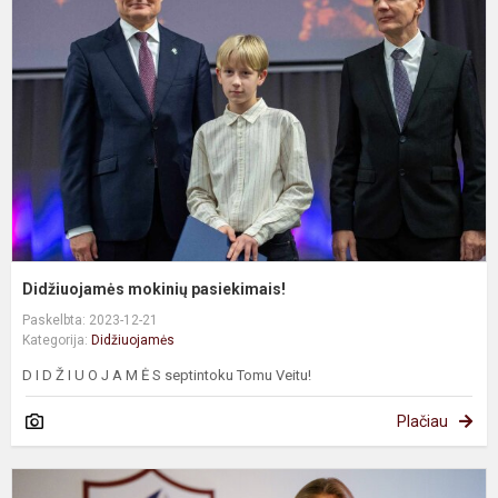
p
Didžiuojamės mokinių pasiekimais!
Paskelbta: 2023-12-21
Kategorija:
Didžiuojamės
D I D Ž I U O J A M Ė S septintoku Tomu Veitu!
Plačiau
V