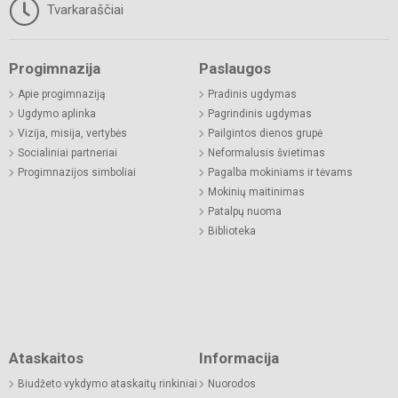
Tvarkaraščiai
Progimnazija
Paslaugos
Apie progimnaziją
Pradinis ugdymas
Ugdymo aplinka
Pagrindinis ugdymas
Vizija, misija, vertybės
Pailgintos dienos grupė
Socialiniai partneriai
Neformalusis švietimas
Progimnazijos simboliai
Pagalba mokiniams ir tėvams
Mokinių maitinimas
Patalpų nuoma
Biblioteka
Ataskaitos
Informacija
Biudžeto vykdymo ataskaitų rinkiniai
Nuorodos