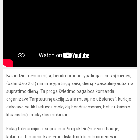
Balandžio mėnuo mūsų bendruomenei ypatingas, nes šį mėnesį
(balandžio 2 d.) minime ypatingų vaikų dieną - pasaulinę autizmo
supratimo dieną. Ta proga švietimo pagalbos komanda
organizavo Tarptautinę akciją „Šalia mūsų, ne už sienos“, kurioje
dalyvavo ne tik Lietuvos mokyklų bendruomenės, bet ir užsienio
lituanistinės mokyklos mokiniai.
Kokią tolerancijos ir supratimo žinią skleidėme visi drauge,
kokiomis temomis kvietėme diskutuoti bendruomenes ir