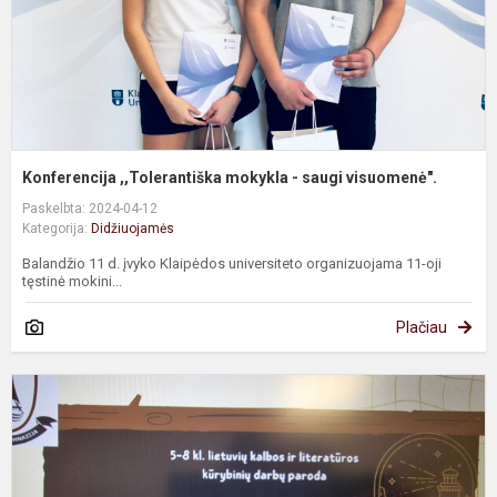
Konferencija ,,Tolerantiška mokykla - saugi visuomenė".
Paskelbta: 2024-04-12
Kategorija:
Didžiuojamės
Balandžio 11 d. įvyko Klaipėdos universiteto organizuojama 11-oji
tęstinė mokini...
Plačiau
G
k
-
m
Š