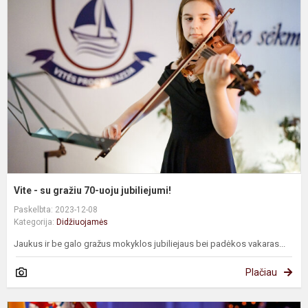
-
s
g
7
u
j
Vite - su gražiu 70-uoju jubiliejumi!
Paskelbta: 2023-12-08
Kategorija:
Didžiuojamės
Jaukus ir be galo gražus mokyklos jubiliejaus bei padėkos vakaras...
Plačiau