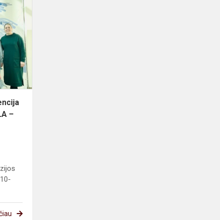
Mokslinė
mokinių
konferencija
,,TOLERANTIŠKA
MOKYKLA
–
SAUG...
ncija
LA –
zijos
 10-
čiau