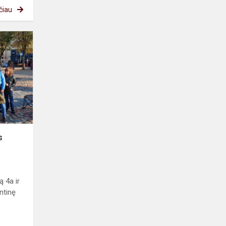
čiau
Turizmo
dienos
minėjimas
s
ą 4a ir
ntinę