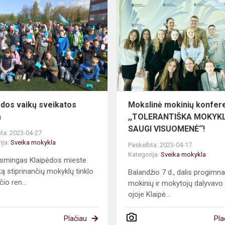
s
Klaipėdos
vaikų
sveikatos
banga
ėdos vaikų sveikatos
Mokslinė mokinių konfere
a
,,TOLERANTIŠKA MOKYK
SAUGI VISUOMENĖ‘‘!
ta: 2023-04-27
ija:
Sveika mokykla
Paskelbta: 2023-04-17
Kategorija:
Sveika mokykla
smingas Klaipėdos mieste
tą stiprinančių mokyklų tinklo
Balandžio 7 d., dalis progimna
io ren...
mokinių ir mokytojų dalyvavo
ojoje Klaipė...
Plačiau
Pla