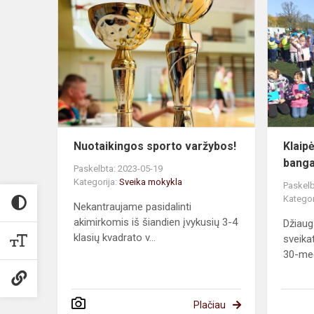
Nuotaikingo
sporto
varžybos!
Nuotaikingos sporto varžybos!
Klaip
bang
Paskelbta: 2023-05-19
Kategorija:
Sveika mokykla
Paskelb
Kategor
Nekantraujame pasidalinti
akimirkomis iš šiandien įvykusių 3-4
Džiaug
klasių kvadrato v...
sveika
30-meč
Plačiau