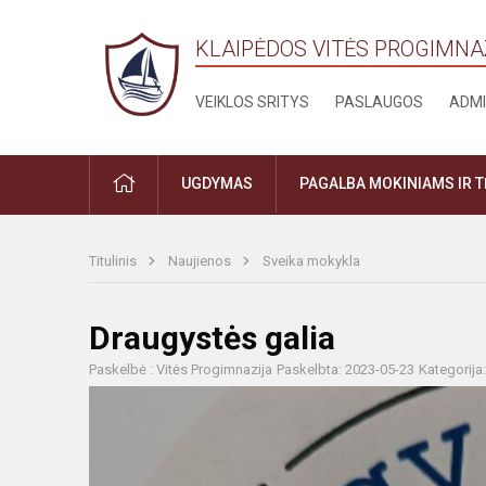
KLAIPĖDOS VITĖS PROGIMNA
VEIKLOS SRITYS
PASLAUGOS
ADMI
PRADŽIA
UGDYMAS
PAGALBA MOKINIAMS IR 
Titulinis
Naujienos
Sveika mokykla
Draugystės galia
Paskelbė : Vitės Progimnazija
Paskelbta: 2023-05-23
Kategorija