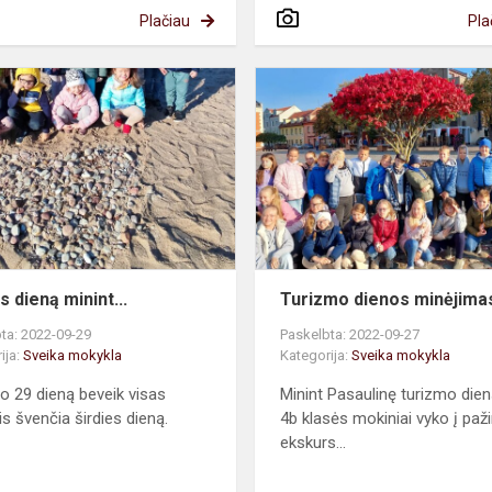
Plačiau
Pla
Širdies
dieną
minint...
s dieną minint...
Turizmo dienos minėjima
ta: 2022-09-29
Paskelbta: 2022-09-27
ija:
Sveika mokykla
Kategorija:
Sveika mokykla
o 29 dieną beveik visas
Minint Pasaulinę turizmo dien
is švenčia širdies dieną.
4b klasės mokiniai vyko į paži
ekskurs...