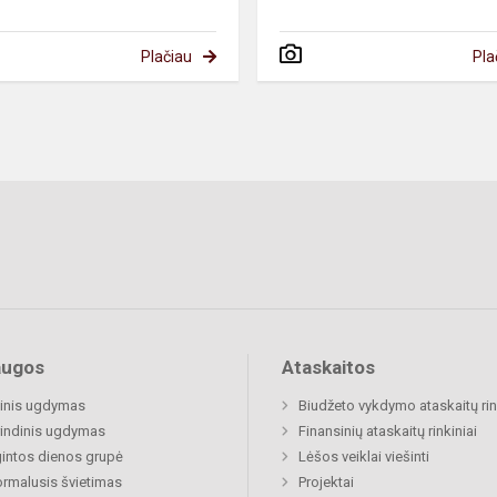
Plačiau
Pla
augos
Ataskaitos
inis ugdymas
Biudžeto vykdymo ataskaitų rin
indinis ugdymas
Finansinių ataskaitų rinkiniai
gintos dienos grupė
Lėšos veiklai viešinti
rmalusis švietimas
Projektai