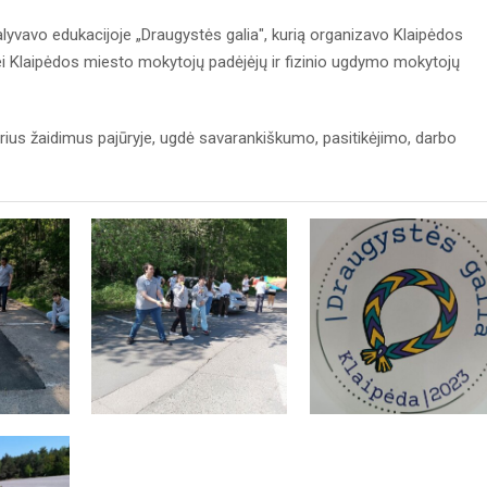
dalyvavo edukacijoje „Draugystės galia", kurią organizavo Klaipėdos
i Klaipėdos miesto mokytojų padėjėjų ir fizinio ugdymo mokytojų
airius žaidimus pajūryje, ugdė savarankiškumo, pasitikėjimo, darbo