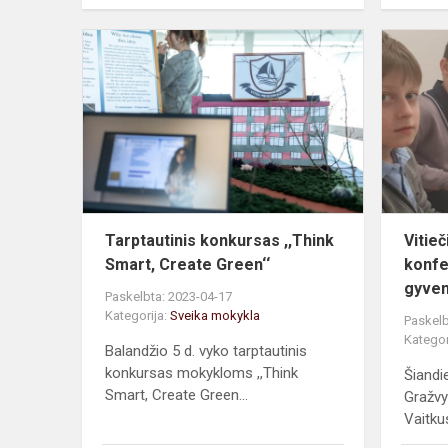
Tarptautinis
konkursas
,,Think
Smart,
Create
Green‘‘
Tarptautinis konkursas ,,Think
Vitie
Smart, Create Green‘‘
konfe
gyven
Paskelbta: 2023-04-17
Kategorija:
Sveika mokykla
Paskelb
Kategor
Balandžio 5 d. vyko tarptautinis
konkursas mokykloms ,,Think
Šiandi
Smart, Create Green...
Gražvy
Vaitkus