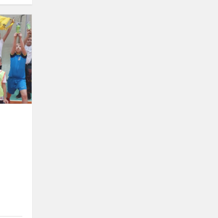
Pradinukų
lyga
įveikta!