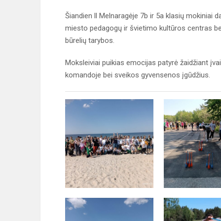
Šiandien ll Melnaragėje 7b ir 5a klasių mokiniai 
miesto pedagogų ir švietimo kultūros centras be
būrelių tarybos.
Moksleiviai puikias emocijas patyrė žaidžiant įv
komandoje bei sveikos gyvensenos įgūdžius.