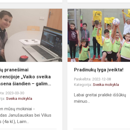
Vitiečių
pranešimai
konferencijoje
„Vaiko
sveika
gyvensena...
čių pranešimai
Pradinukų lyga įveikta!
rencijoje „Vaiko sveika
Paskelbta: 2022-12-08
sena šiandien – galim...
Kategorija:
Sveika mokykla
ta: 2023-03-30
Labai greitai pralėkė iššūkių
ija:
Sveika mokykla
mėnuo...
en mūsų mokiniai -
das Janušauskas bei Vilius
 (4a kl.), Laim...