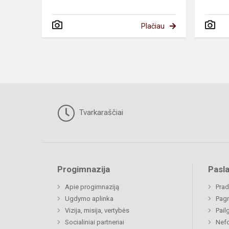
Plačiau
Tvarkaraščiai
Progimnazija
Pasl
Apie progimnaziją
Prad
Ugdymo aplinka
Pagr
Vizija, misija, vertybės
Pail
Socialiniai partneriai
Nefo