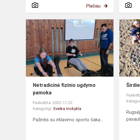
Plačiau
Netradicinė
fizinio
ugdymo
pamoka
Netradicinė fizinio ugdymo
Širdie
pamoka
Paskelb
Kategor
Paskelbta: 2022-11-22
Kategorija:
Sveika mokykla
Rugsėj
pasaul
Pažintis su irklavimo sporto šaka...