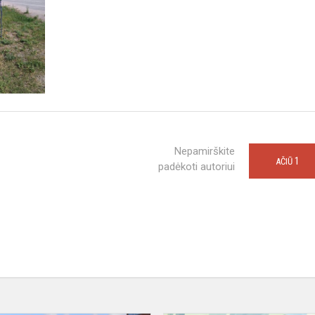
Nepamirškite
1
AČIŪ
padėkoti autoriui