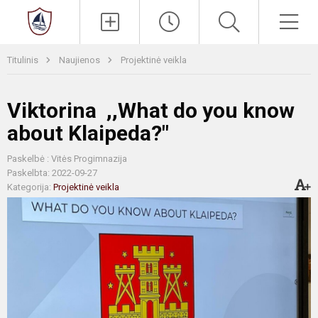
Paieška
Men
Titulinis
Naujienos
Projektinė veikla
Viktorina ,,What do you know
about Klaipeda?"
Paskelbė : Vitės Progimnazija
Paskelbta: 2022-09-27
Kategorija:
Projektinė veikla