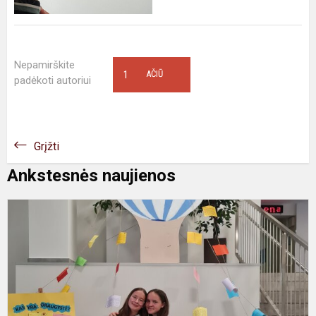
Nepamirškite
1
AČIŪ
padėkoti autoriui
Grįžti
Ankstesnės naujienos
K
y
d