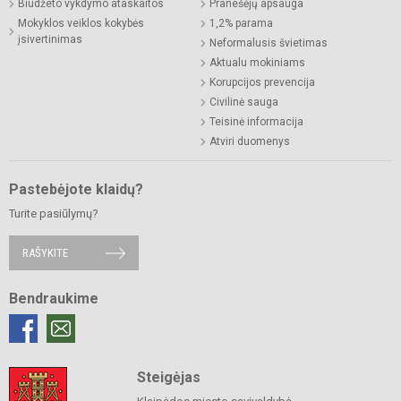
Biudžeto vykdymo ataskaitos
Pranešėjų apsauga
Mokyklos veiklos kokybės
1,2% parama
įsivertinimas
Neformalusis švietimas
Aktualu mokiniams
Korupcijos prevencija
Civilinė sauga
Teisinė informacija
Atviri duomenys
Pastebėjote klaidų?
Turite pasiūlymų?
RAŠYKITE
Bendraukime
Steigėjas