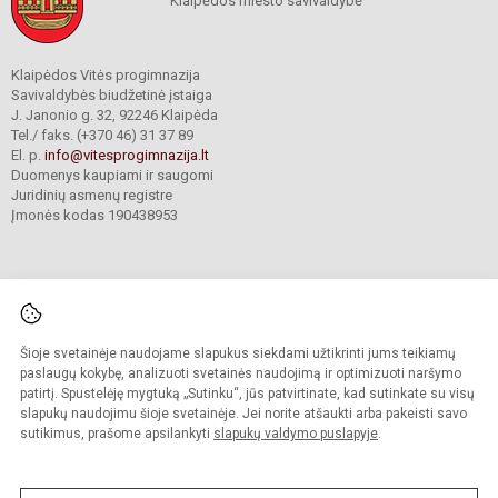
Klaipėdos miesto savivaldybė
Klaipėdos Vitės progimnazija
Savivaldybės biudžetinė įstaiga
J. Janonio g. 32, 92246 Klaipėda
Tel./ faks. (+370 46) 31 37 89
El. p.
info@vitesprogimnazija.lt
Duomenys kaupiami ir saugomi
Juridinių asmenų registre
Įmonės kodas 190438953
Šioje svetainėje naudojame slapukus siekdami užtikrinti jums teikiamų
© 2024. Klaipėdos Vitės progimnazija. Visos teisės saugomos.
Kopijuoti turinį be raštiško progimnazijos sutikimo griežtai draudžiama.
paslaugų kokybę, analizuoti svetainės naudojimą ir optimizuoti naršymo
patirtį. Spustelėję mygtuką „Sutinku“, jūs patvirtinate, kad sutinkate su visų
Prieinamumo paraiška
Slapukų valdymas
slapukų naudojimu šioje svetainėje. Jei norite atšaukti arba pakeisti savo
sutikimus, prašome apsilankyti
slapukų valdymo puslapyje
.
Sumanus būdas atnaujinti
mokyklos interneto
svetainę