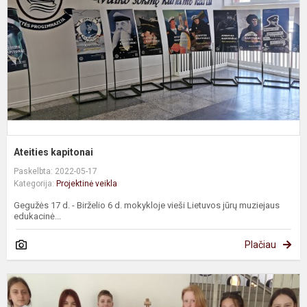
Ateities kapitonai
Paskelbta: 2022-05-17
Kategorija:
Projektinė veikla
Gegužės 17 d. - Birželio 6 d. mokykloje vieši Lietuvos jūrų muziejaus
edukacinė...
Plačiau
P
„