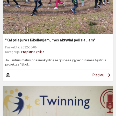
p
"Kai prie jūros iškeliaujam, mes aktyviai poilsiaujam"
Paskelbta: 2022-06-06
Kategorija:
Projektinė veikla
Jau antrus metus priešmokyklinėse grupėse įgyvendinamas tęstinis
projektas "Ekol...
Plačiau
e
p
„
l