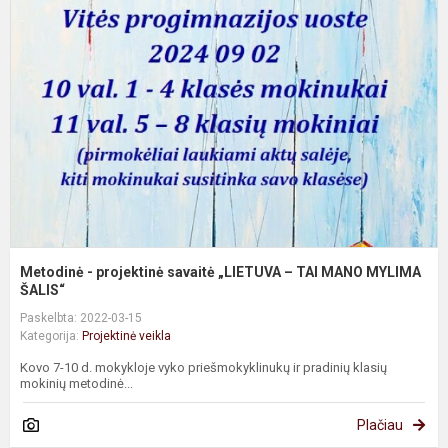
-
p
s
„
–
T
M
Š.
Metodinė - projektinė savaitė „LIETUVA – TAI MANO MYLIMA
ŠALIS“
Paskelbta: 2022-03-15
Kategorija:
Projektinė veikla
Kovo 7-10 d. mokykloje vyko priešmokyklinukų ir pradinių klasių
mokinių metodinė...
Plačiau