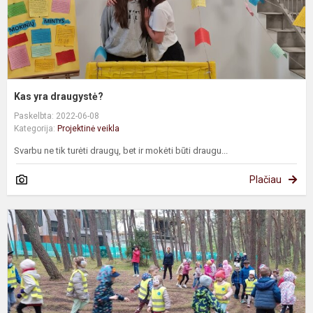
Kas yra draugystė?
Paskelbta: 2022-06-08
Kategorija:
Projektinė veikla
Svarbu ne tik turėti draugų, bet ir mokėti būti draugu...
Plačiau
"
p
j
i
m
a