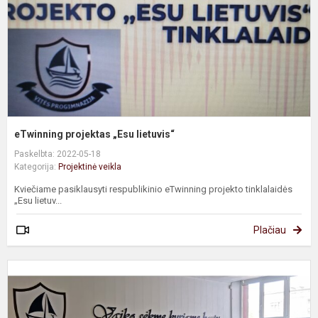
eTwinning projektas „Esu lietuvis“
Paskelbta: 2022-05-18
Kategorija:
Projektinė veikla
Kviečiame pasiklausyti respublikinio eTwinning projekto tinklalaidės
„Esu lietuv...
Plačiau
A
k