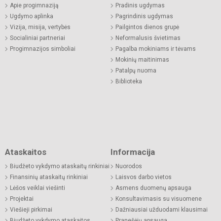
Apie progimnaziją
Pradinis ugdymas
Ugdymo aplinka
Pagrindinis ugdymas
Vizija, misija, vertybės
Pailgintos dienos grupė
Socialiniai partneriai
Neformalusis švietimas
Progimnazijos simboliai
Pagalba mokiniams ir tėvams
Mokinių maitinimas
Patalpų nuoma
Biblioteka
Ataskaitos
Informacija
Biudžeto vykdymo ataskaitų rinkiniai
Nuorodos
Finansinių ataskaitų rinkiniai
Laisvos darbo vietos
Lėšos veiklai viešinti
Asmens duomenų apsauga
Projektai
Konsultavimasis su visuomene
Viešieji pirkimai
Dažniausiai užduodami klausimai
Biudžeto vykdymo ataskaitos
Pranešėjų apsauga