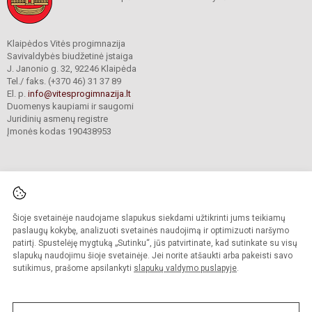
Klaipėdos Vitės progimnazija
Savivaldybės biudžetinė įstaiga
J. Janonio g. 32, 92246 Klaipėda
Tel./ faks. (+370 46) 31 37 89
El. p.
info@vitesprogimnazija.lt
Duomenys kaupiami ir saugomi
Juridinių asmenų registre
Įmonės kodas 190438953
Šioje svetainėje naudojame slapukus siekdami užtikrinti jums teikiamų
© 2024. Klaipėdos Vitės progimnazija. Visos teisės saugomos.
Kopijuoti turinį be raštiško progimnazijos sutikimo griežtai draudžiama.
paslaugų kokybę, analizuoti svetainės naudojimą ir optimizuoti naršymo
patirtį. Spustelėję mygtuką „Sutinku“, jūs patvirtinate, kad sutinkate su visų
Prieinamumo paraiška
Slapukų valdymas
slapukų naudojimu šioje svetainėje. Jei norite atšaukti arba pakeisti savo
sutikimus, prašome apsilankyti
slapukų valdymo puslapyje
.
Sumanus būdas atnaujinti
mokyklos interneto
svetainę