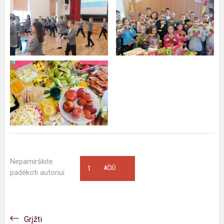
Nepamirškite
1
AČIŪ
padėkoti autoriui
Grįžti