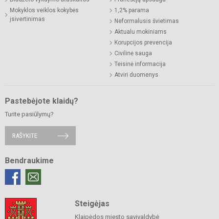
Mokyklos veiklos kokybės
1,2% parama
įsivertinimas
Neformalusis švietimas
Aktualu mokiniams
Korupcijos prevencija
Civilinė sauga
Teisinė informacija
Atviri duomenys
Pastebėjote klaidų?
Turite pasiūlymų?
RAŠYKITE
Bendraukime
Steigėjas
Klaipėdos miesto savivaldybė