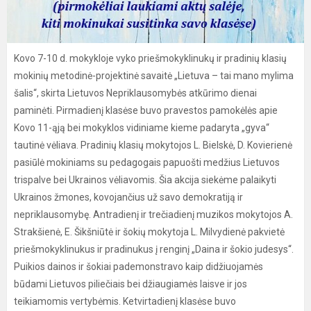
Kovo 7-10 d. mokykloje vyko priešmokyklinukų ir pradinių klasių
mokinių metodinė-projektinė savaitė „Lietuva – tai mano mylima
šalis“, skirta Lietuvos Nepriklausomybės atkūrimo dienai
paminėti. Pirmadienį klasėse buvo pravestos pamokėlės apie
Kovo 11-ąją bei mokyklos vidiniame kieme padaryta „gyva“
tautinė vėliava. Pradinių klasių mokytojos L. Bielskė, D. Kovierienė
pasiūlė mokiniams su pedagogais papuošti medžius Lietuvos
trispalve bei Ukrainos vėliavomis. Šia akcija siekėme palaikyti
Ukrainos žmones, kovojančius už savo demokratiją ir
nepriklausomybę. Antradienį ir trečiadienį muzikos mokytojos A.
Strakšienė, E. Šikšniūtė ir šokių mokytoja L. Milvydienė pakvietė
priešmokyklinukus ir pradinukus į renginį „Daina ir šokio judesys“.
Puikios dainos ir šokiai pademonstravo kaip didžiuojamės
būdami Lietuvos piliečiais bei džiaugiamės laisve ir jos
teikiamomis vertybėmis. Ketvirtadienį klasėse buvo