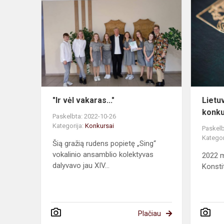
vėl
vakaras..."
"Ir vėl vakaras..."
Lietu
konk
Paskelbta: 2022-10-26
Kategorija:
Konkursai
Paskelb
Kategor
Šią gražią rudens popietę „Sing“
vokalinio ansamblio kolektyvas
2022 m
dalyvavo jau XIV...
Konsti
Plačiau