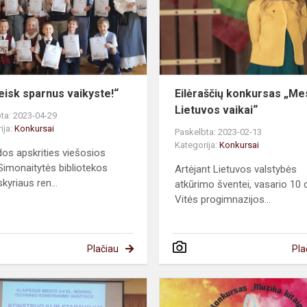
leisk sparnus vaikyste!“
Eilėraščių konkursas „Me
Lietuvos vaikai“
ta: 2023-04-29
ija:
Konkursai
Paskelbta: 2023-02-13
Kategorija:
Konkursai
dos apskrities viešosios
Simonaitytės bibliotekos
Artėjant Lietuvos valstybės
kyriaus ren...
atkūrimo šventei, vasario 10 d
Vitės progimnazijos...
Plačiau
Pla
"Konstruoju
ir