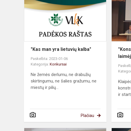
yra
lietuvių
kalba"
"Kas man yra lietuvių kalba"
"Kons
laimėj
Paskelbta: 2023-01-06
Kategorija:
Konkursai
Paskelb
Kategor
Ne žemės derlumu, ne drabužių
skirtingumu, ne šalies gražumu, ne
Klaipė
miestų ir pilių...
konstr
ir start
Plačiau
"Ir