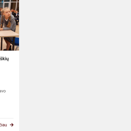
senuosius
klaipėdiškių
darbus...
škių
vavo
čiau