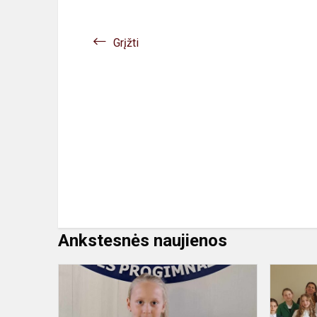
Grįžti
Ankstesnės naujienos
"Rudens
skrydis"
tarp