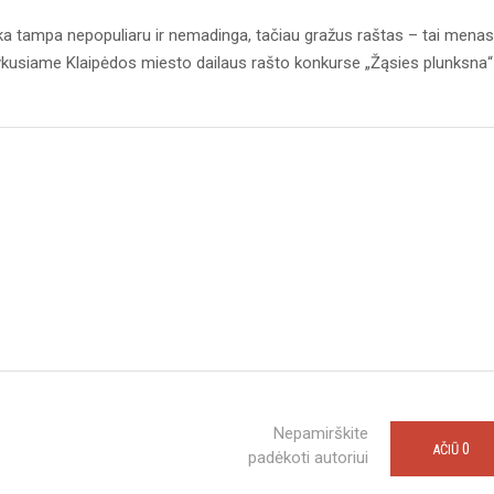
nka tampa nepopuliaru ir nemadinga, tačiau gražus raštas – tai menas
vykusiame Klaipėdos miesto dailaus rašto konkurse „Žąsies plunksna“
Nepamirškite
0
AČIŪ
padėkoti autoriui