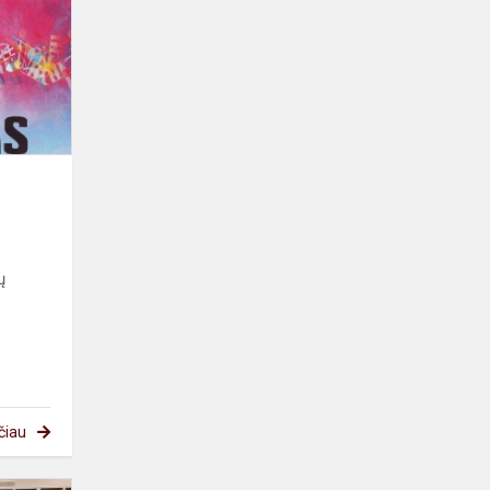
ų
čiau
Pažink