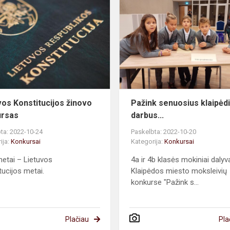
Konstitucijos
žinovo
konkursas
vos Konstitucijos žinovo
Pažink senuosius klaipėdi
ursas
darbus...
ta: 2022-10-24
Paskelbta: 2022-10-20
ija:
Konkursai
Kategorija:
Konkursai
etai – Lietuvos
4a ir 4b klasės mokiniai daly
tucijos metai.
Klaipėdos miesto moksleivių
konkurse "Pažink s...
Plačiau
Pla