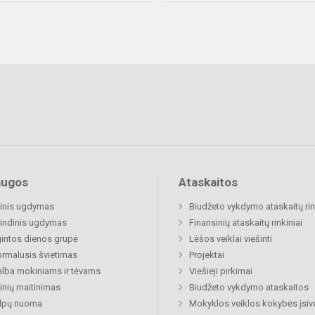
augos
Ataskaitos
inis ugdymas
Biudžeto vykdymo ataskaitų rin
indinis ugdymas
Finansinių ataskaitų rinkiniai
gintos dienos grupė
Lėšos veiklai viešinti
rmalusis švietimas
Projektai
lba mokiniams ir tėvams
Viešieji pirkimai
nių maitinimas
Biudžeto vykdymo ataskaitos
alpų nuoma
Mokyklos veiklos kokybės įsiv