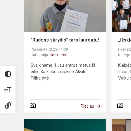
laureatų!
"Rudens skrydis" tarp laureatų!
„Išsk
Paskelbta: 2023-11-09
Paskelb
Kategorija:
Konkursai
Kategor
Sveikiname!!! Jau antrus metus iš
Klaipė
eilės 3a klasės mokinė Akvilė
Ievos 
Pilibaitytė...
Vaikų s
Plačiau
"Kas
man