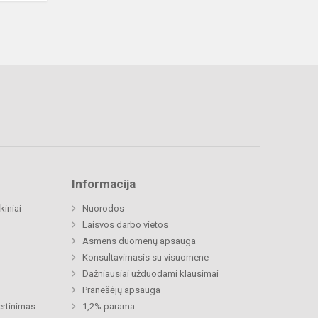
Informacija
kiniai
Nuorodos
Laisvos darbo vietos
Asmens duomenų apsauga
Konsultavimasis su visuomene
Dažniausiai užduodami klausimai
Pranešėjų apsauga
ertinimas
1,2% parama