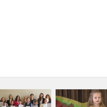
„Išskleisk
sparnus
vaikyste!“