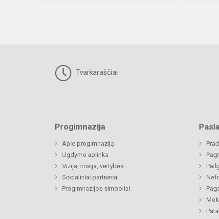
Tvarkaraščiai
Progimnazija
Pasl
Apie progimnaziją
Prad
Ugdymo aplinka
Pagr
Vizija, misija, vertybės
Pail
Socialiniai partneriai
Nefo
Progimnazijos simboliai
Paga
Moki
Pat