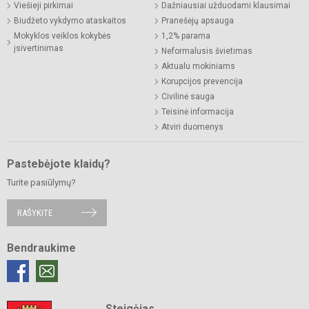
Viešieji pirkimai
Dažniausiai užduodami klausimai
Biudžeto vykdymo ataskaitos
Pranešėjų apsauga
Mokyklos veiklos kokybės
1,2% parama
įsivertinimas
Neformalusis švietimas
Aktualu mokiniams
Korupcijos prevencija
Civilinė sauga
Teisinė informacija
Atviri duomenys
Pastebėjote klaidų?
Turite pasiūlymų?
RAŠYKITE
Bendraukime
Steigėjas