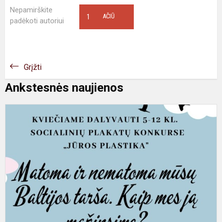
Nepamirškite
1
AČIŪ
padėkoti autoriui
Grįžti
Ankstesnės naujienos
K
"
p