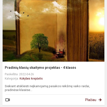
k
s
p
-
4
k
Pradinių klasių skaitymo projektas - 4 klasės
Paskelbta: 2022-04-26
Kategorija:
Kokybės krepšelis
Siekiant atskleisti neįkainojamą pasakos reikšmę vaiko raidai,
pradinėse klasėse...
Plačiau