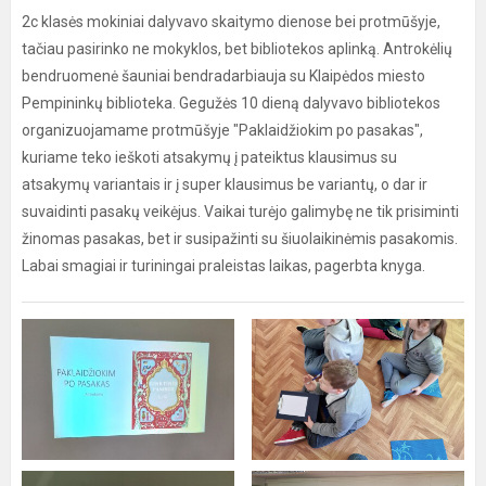
2c klasės mokiniai dalyvavo skaitymo dienose bei protmūšyje,
tačiau pasirinko ne mokyklos, bet bibliotekos aplinką. Antrokėlių
bendruomenė šauniai bendradarbiauja su Klaipėdos miesto
Pempininkų biblioteka. Gegužės 10 dieną dalyvavo bibliotekos
organizuojamame protmūšyje "Paklaidžiokim po pasakas",
kuriame teko ieškoti atsakymų į pateiktus klausimus su
atsakymų variantais ir į super klausimus be variantų, o dar ir
suvaidinti pasakų veikėjus. Vaikai turėjo galimybę ne tik prisiminti
žinomas pasakas, bet ir susipažinti su šiuolaikinėmis pasakomis.
Labai smagiai ir turiningai praleistas laikas, pagerbta knyga.