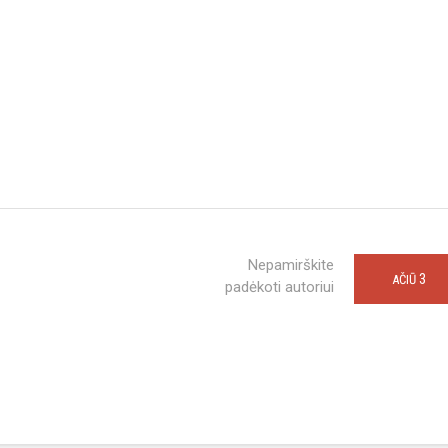
Nepamirškite
3
AČIŪ
padėkoti autoriui