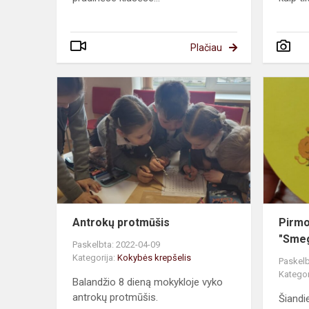
Plačiau
Antrokų
protmūšis
Antrokų protmūšis
Pirmo
"Smeg
Paskelbta: 2022-04-09
Kategorija:
Kokybės krepšelis
Paskelb
Kategor
Balandžio 8 dieną mokykloje vyko
antrokų protmūšis.
Šiandi