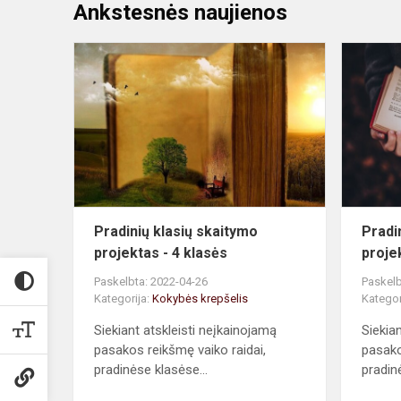
Ankstesnės naujienos
Pradinių
klasių
skaitymo
projektas
-
4
klasės
Pradinių klasių skaitymo
Pradi
projektas - 4 klasės
proje
Paskelbta: 2022-04-26
Paskelb
Kategorija:
Kokybės krepšelis
Kategor
Siekiant atskleisti neįkainojamą
Siekia
pasakos reikšmę vaiko raidai,
pasako
pradinėse klasėse...
pradin