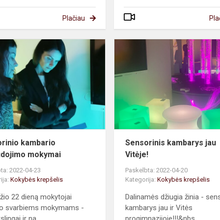
Plačiau
Pla
Sensorinio
kambario
panaudojimo
mokymai
rinio kambario
Sensorinis kambarys jau
udojimo mokymai
Vitėje!
ta: 2022-04-23
Paskelbta: 2022-04-20
ija:
Kokybės krepšelis
Kategorija:
Kokybės krepšelis
žio 22 dieną mokytojai
Dalinamės džiugia žinia - sen
iko svarbiems mokymams -
kambarys jau ir Vitės
slingai ir na...
progimnazijoje!!!&nbs...