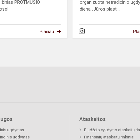
s žinias PROTMŪŠIO
organizuota netradicinio ug
ose!
diena „Jūros plasti...
Plačiau
Pla
augos
Ataskaitos
inis ugdymas
Biudžeto vykdymo ataskaitų rin
indinis ugdymas
Finansinių ataskaitų rinkiniai