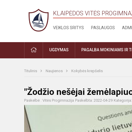
KLAIPĖDOS VITĖS PROGIMNA
VEIKLOS SRITYS
PASLAUGOS
ADMI
PRADŽIA
UGDYMAS
PAGALBA MOKINIAMS IR 
Titulinis
Naujienos
Kokybės krepšelis
"Žodžio nešėjai žemėlapiu
Paskelbė : Vitės Progimnazija
Paskelbta: 2022-04-29
Kategorija