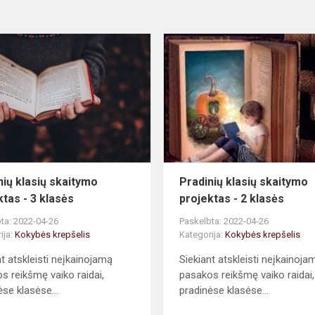
Pradinių
klasių
skaitymo
projektas
-
3
klasės
nių klasių skaitymo
Pradinių klasių skaitymo
ktas - 3 klasės
projektas - 2 klasės
ta: 2022-04-26
Paskelbta: 2022-04-26
ija:
Kokybės krepšelis
Kategorija:
Kokybės krepšelis
nt atskleisti neįkainojamą
Siekiant atskleisti neįkainoja
s reikšmę vaiko raidai,
pasakos reikšmę vaiko raidai,
ėse klasėse...
pradinėse klasėse...