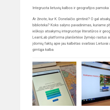
Integruota lietuvių kalbos ir geografijos pamok
Ar žinote, kur K. Donelaičio gimtinė? O gal atsa
biblioteka? Koks salyno pavadinimas, kuriame plyt
ieškojo atsakymų integruotoje literatūros ir g
LearnLab platforma planšetėse žymėjo rastus a
įdomių faktų apie jau kalbėtas svarbias Lietuvai 
gimtąja kalba.