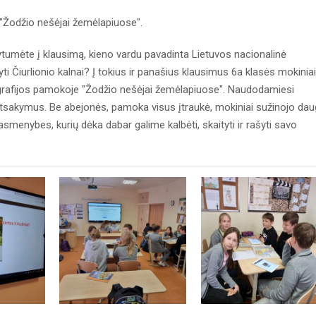
a "Žodžio nešėjai žemėlapiuose".
kytumėte į klausimą, kieno vardu pavadinta Lietuvos nacionalinė
i Čiurlionio kalnai? Į tokius ir panašius klausimus 6a klasės mokiniai
eografijos pamokoje "Žodžio nešėjai žemėlapiuose". Naudodamiesi
tsakymus. Be abejonės, pamoka visus įtraukė, mokiniai sužinojo dau
asmenybes, kurių dėka dabar galime kalbėti, skaityti ir rašyti savo