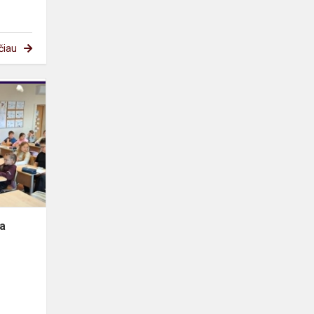
čiau
Netradicinio
ugdymo
diena
"Jūros
plastika"
na
e