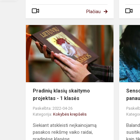
Plačiau
Pradinių
klasių
skaitymo
projektas
-
1
klasės
Pradinių klasių skaitymo
Senso
projektas - 1 klasės
pana
Paskelbta: 2022-04-26
Paskelb
Kategorija:
Kokybės krepšelis
Kategor
Siekiant atskleisti neįkainojamą
Baland
pasakos reikšmę vaiko raidai,
susit
pradinėse klasėse...
kaip tik