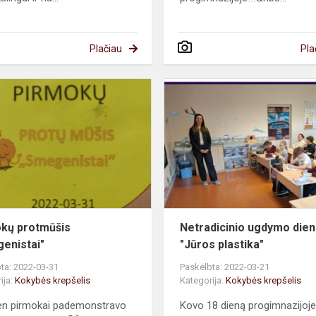
Plačiau
Pla
Pirmokų
protmūšis
"Smegenistai"
kų protmūšis
Netradicinio ugdymo die
enistai"
"Jūros plastika"
ta: 2022-03-31
Paskelbta: 2022-03-21
ija:
Kokybės krepšelis
Kategorija:
Kokybės krepšelis
en pirmokai pademonstravo
Kovo 18 dieną progimnazijoj