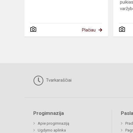
puikia
varžyb
Plačiau
Tvarkaraščiai
Progimnazija
Pasl
Apie progimnaziją
Prad
Ugdymo aplinka
Pagr