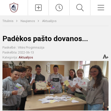
Paieška
Men
Titulinis
Naujienos
Aktualijos
Padėkos pašto dovanos...
Paskelbė : Vitės Progimnazija
Paskelbta: 2022-06-13
Kategorija:
Aktualijos