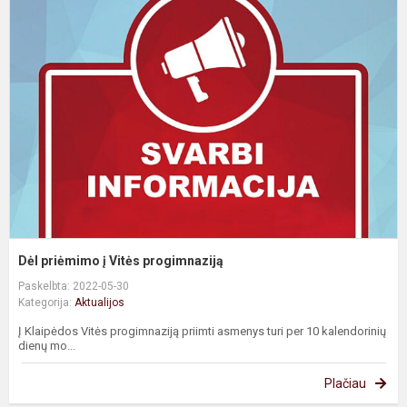
p
į
V
p
Dėl priėmimo į Vitės progimnaziją
Paskelbta: 2022-05-30
Kategorija:
Aktualijos
Į Klaipėdos Vitės progimnaziją priimti asmenys turi per 10 kalendorinių
dienų mo...
Plačiau