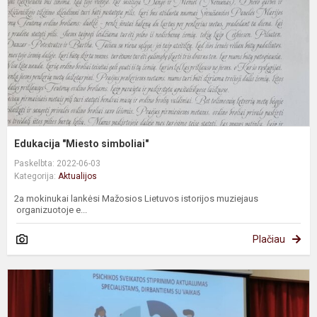
Edukacija "Miesto simboliai"
Paskelbta: 2022-06-03
Kategorija:
Aktualijos
2a mokinukai lankėsi Mažosios Lietuvos istorijos muziejaus
organizuotoje e...
Plačiau
K
V
p