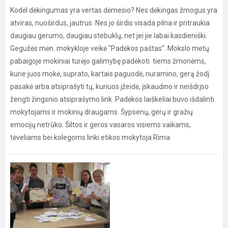
Kodėl dėkingumas yra vertas dėmesio? Nes dėkingas žmogus yra
atviras, nuoširdus, jautrus. Nes jo širdis visada pilna ir pritraukia
daugiau gerumo, daugiau stebuklų, net jei jie labai kasdieniški.
Gegužės mėn. mokykloje veikė “Padėkos paštas”. Mokslo metų
pabaigoje mokiniai turėjo galimybę padėkoti tiems žmonėms,
kurie juos mokė, suprato, kartais paguodė, nuramino, gerą žodį
pasakė arba atsiprašyti tų, kuriuos įžeidė, įskaudino ir neišdrįso
žengti žingsnio atsiprašymo link. Padėkos laiškeliai buvo išdalinti
mokytojams ir mokinių draugams. Šypsenų, gerų ir gražių
emocijų netrūko. Šiltos ir geros vasaros visiems vaikams,
tėveliams bei kolegoms linki etikos mokytoja Rima