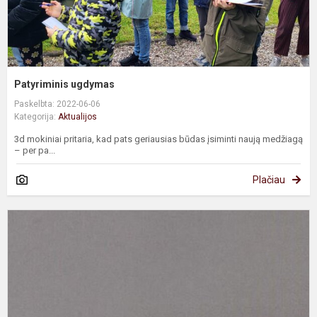
Patyriminis ugdymas
Paskelbta: 2022-06-06
Kategorija:
Aktualijos
3d mokiniai pritaria, kad pats geriausias būdas įsiminti naują medžiagą
– per pa...
Plačiau
Š
t