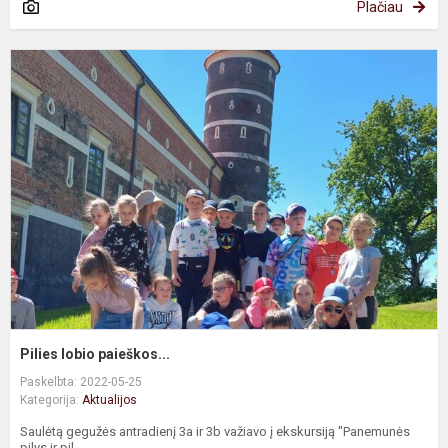
Plačiau
P
l
p
Pilies lobio paieškos...
Paskelbta: 2022-05-25
Kategorija:
Aktualijos
Saulėtą gegužės antradienį 3a ir 3b važiavo į ekskursiją "Panemunės
pilys ir pil...