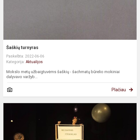
Šaškių turnyras
Paskelbta: 2022-06-06
Kategorija:
Aktualijos
Mokslo metų užbaigtuvėms šaškių - šachmatų būrelio mokiniai
dalyvavo varžyb...
Plačiau
F
t