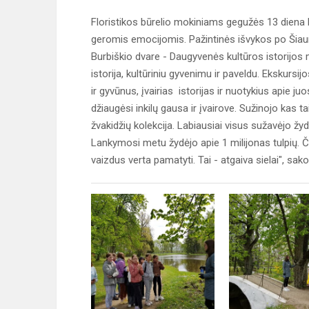
Floristikos būrelio mokiniams gegužės 13 diena b
geromis emocijomis. Pažintinės išvykos po Šiau
Burbiškio dvare - Daugyvenės kultūros istorijos 
istorija, kultūriniu gyvenimu ir paveldu. Ekskur
ir gyvūnus, įvairias istorijas ir nuotykius apie 
džiaugėsi inkilų gausa ir įvairove. Sužinojo kas ta
žvakidžių kolekcija. Labiausiai visus sužavėjo žydi
Lankymosi metu žydėjo apie 1 milijonas tulpių. Č
vaizdus verta pamatyti. Tai - atgaiva sielai", sa