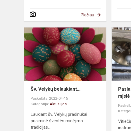
Plačiau
Šv.
Velykų
belaukiant...
Šv. Velykų belaukiant...
Pasla
mįslė 
Paskelbta: 2022-04-15
Kategorija:
Aktualijos
Paskelb
Kategor
Laukiant šv. Velykų pradinukai
prisiminė šventės minėjimo
Vitieč
tradicijas...
instru