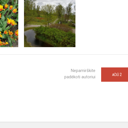
Nepamirškite
2
AČIŪ
padėkoti autoriui