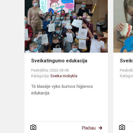
Sveikating
edukacija
Sveikatingumo edukacija
Sveiki
Paskelbta: 2022-03-06
Paskelb
Kategorija:
Sveika mokykla
Kategor
1b klasėje vyko burnos higienos
edukacija.
Plačiau