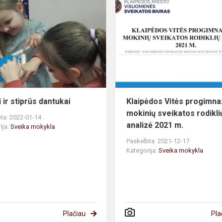
umo
Sveiki
ir
stiprūs
dantukai
 ir stiprūs dantukai
Klaipėdos Vitės progimna
mokinių sveikatos rodikli
ta: 2022-01-14
analizė 2021 m.
ija:
Sveika mokykla
Paskelbta: 2021-12-17
Kategorija:
Sveika mokykla
Plačiau
Pla