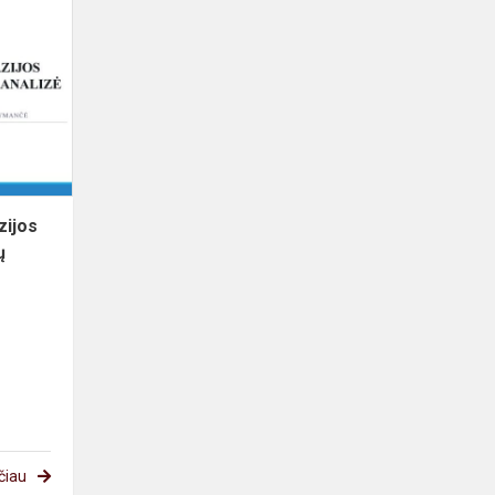
Klaipėdos
Vitės
progimnazijos
mokinių
sveikatos
rodiklių
an...
zijos
ų
čiau