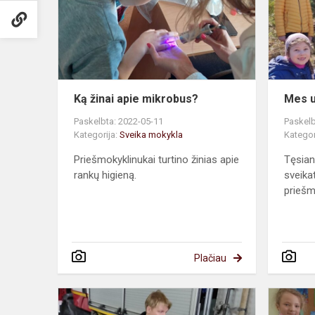
mikrobus?
Ką žinai apie mikrobus?
Mes u
Paskelbta: 2022-05-11
Paskelb
Kategorija:
Sveika mokykla
Kategor
Priešmokyklinukai turtino žinias apie
Tęsian
rankų higieną.
sveikat
priešmo
Plačiau
Sveikas
ir