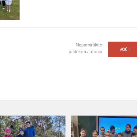
Nepamirškite
1
AČIŪ
padėkoti autoriui
Mes
už
gamtą