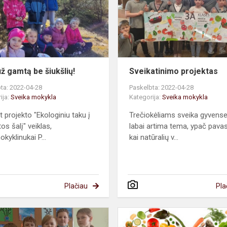
be
šiukšlių!
ž gamtą be šiukšlių!
Sveikatinimo projektas
ta: 2022-04-28
Paskelbta: 2022-04-28
ija:
Sveika mokykla
Kategorija:
Sveika mokykla
t projekto "Ekologiniu taku į
Trečiokėliams sveika gyvens
os šalį" veiklas,
labai artima tema, ypač pavas
kyklinukai P...
kai natūralių v...
Plačiau
Pla
Klasės
projektas