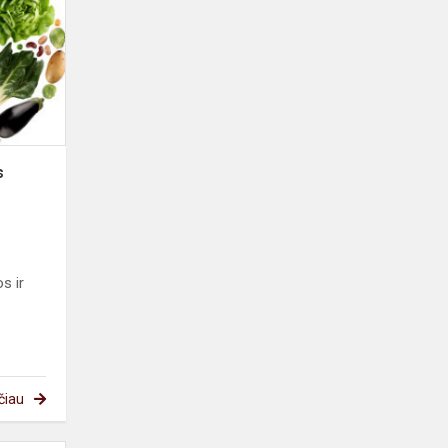
-
sveikas
vaikas
s
s ir
čiau