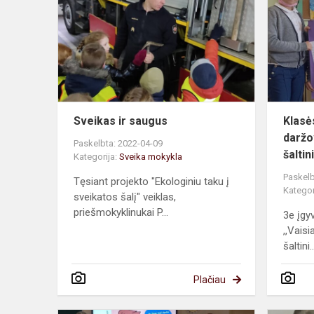
saugus
Sveikas ir saugus
Klasės
daržo
Paskelbta: 2022-04-09
šaltin
Kategorija:
Sveika mokykla
Paskelb
Tęsiant projekto "Ekologiniu taku į
Kategor
sveikatos šalį" veiklas,
priešmokyklinukai P...
3e įgy
,,Vaisi
šaltini..
Plačiau