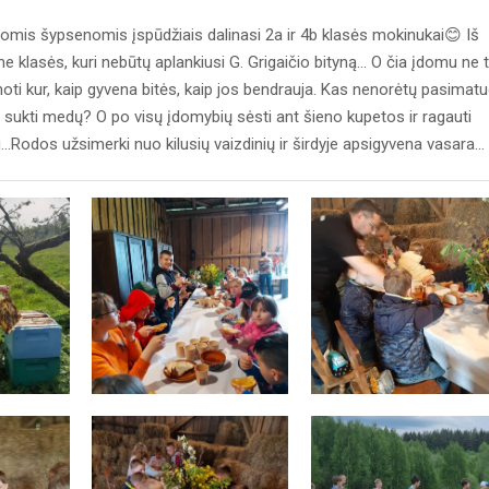
mis šypsenomis įspūdžiais dalinasi 2a ir 4b klasės mokinukai😊 Iš
 klasės, kuri nebūtų aplankiusi G. Grigaičio bityną... O čia įdomu ne t
ti kur, kaip gyvena bitės, kaip jos bendrauja. Kas nenorėtų pasimatu
r sukti medų? O po visų įdomybių sėsti ant šieno kupetos ir ragauti
...Rodos užsimerki nuo kilusių vaizdinių ir širdyje apsigyvena vasara...