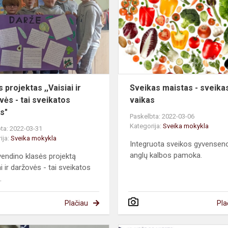
,,Vaisiai
ir
daržovės
-
tai
sveikatos
šalt...
 projektas ,,Vaisiai ir
Sveikas maistas - sveika
vės - tai sveikatos
vaikas
is"
Paskelbta: 2022-03-06
Kategorija:
Sveika mokykla
ta: 2022-03-31
ija:
Sveika mokykla
Integruota sveikos gyvenseno
anglų kalbos pamoka.
vendino klasės projektą
ai ir daržovės - tai sveikatos
.
Plačiau
Pla