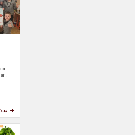
ena
arį,
čiau
Sveikas
maistas