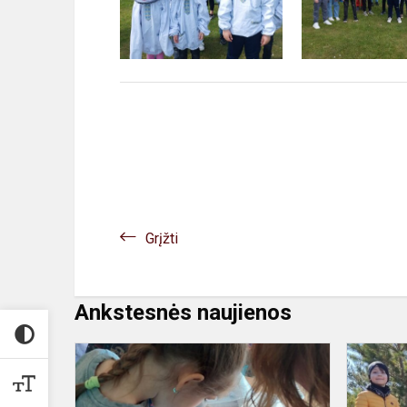
Grįžti
Ankstesnės naujienos
Ką
žinai
apie