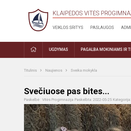
KLAIPĖDOS VITĖS PROGIMNA
VEIKLOS SRITYS
PASLAUGOS
ADMI
PRADŽIA
UGDYMAS
PAGALBA MOKINIAMS IR 
Titulinis
Naujienos
Sveika mokykla
Svečiuose pas bites...
Paskelbė : Vitės Progimnazija
Paskelbta: 2022-05-25
Kategorija