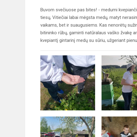
Buvom svečiuose pas bites! - medumi kvepiančio
tiesų, Vitiečiai labai mėgsta medų, matyt nerasime
vaikams, bet ir suaugusiems. Kas nenorėtų sužino
bitininko rūbų, gaminti natūralaus vaško žvakę a
kvepiantį gintarinį medų su sūriu, užgeriant pienu