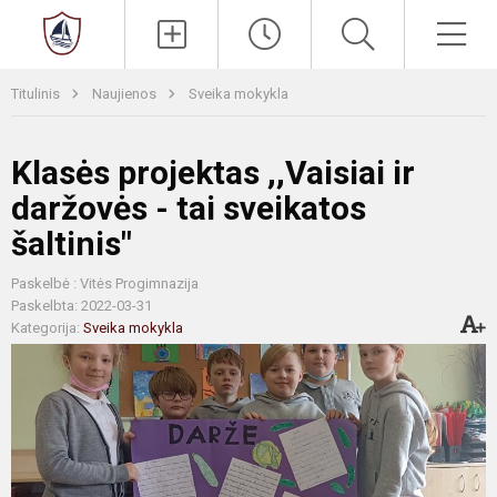
Paieška
Men
Titulinis
Naujienos
Sveika mokykla
Klasės projektas ,,Vaisiai ir
daržovės - tai sveikatos
šaltinis"
Paskelbė : Vitės Progimnazija
Paskelbta: 2022-03-31
Kategorija:
Sveika mokykla