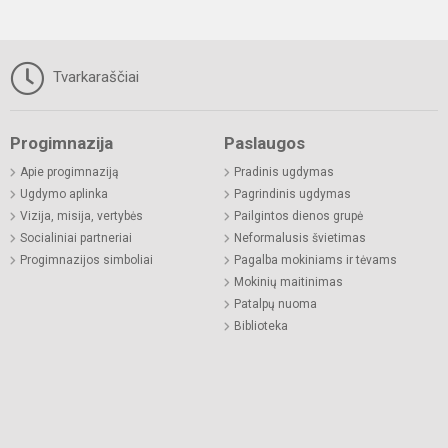
Tvarkaraščiai
Progimnazija
Paslaugos
Apie progimnaziją
Pradinis ugdymas
Ugdymo aplinka
Pagrindinis ugdymas
Vizija, misija, vertybės
Pailgintos dienos grupė
Socialiniai partneriai
Neformalusis švietimas
Progimnazijos simboliai
Pagalba mokiniams ir tėvams
Mokinių maitinimas
Patalpų nuoma
Biblioteka