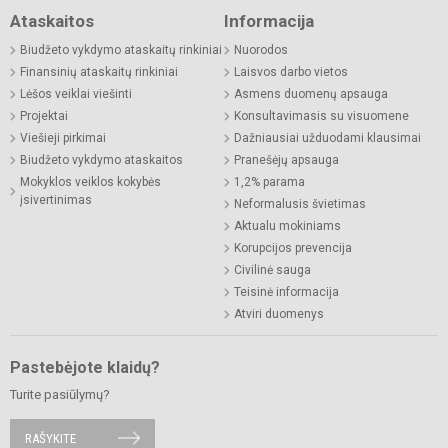
Ataskaitos
Informacija
Biudžeto vykdymo ataskaitų rinkiniai
Nuorodos
Finansinių ataskaitų rinkiniai
Laisvos darbo vietos
Lėšos veiklai viešinti
Asmens duomenų apsauga
Projektai
Konsultavimasis su visuomene
Viešieji pirkimai
Dažniausiai užduodami klausimai
Biudžeto vykdymo ataskaitos
Pranešėjų apsauga
Mokyklos veiklos kokybės
1,2% parama
įsivertinimas
Neformalusis švietimas
Aktualu mokiniams
Korupcijos prevencija
Civilinė sauga
Teisinė informacija
Atviri duomenys
Pastebėjote klaidų?
Turite pasiūlymų?
RAŠYKITE