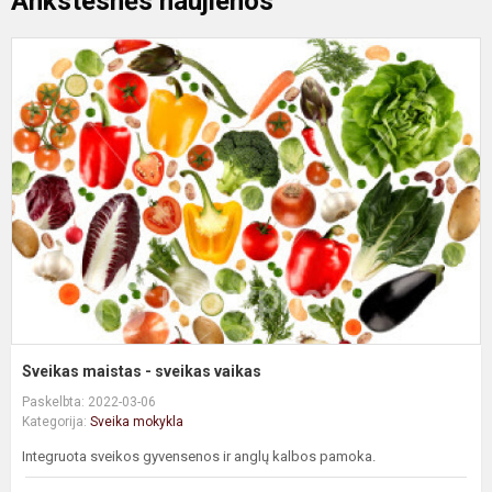
Ankstesnės naujienos
S
m
-
s
v
Sveikas maistas - sveikas vaikas
Paskelbta: 2022-03-06
Kategorija:
Sveika mokykla
Integruota sveikos gyvensenos ir anglų kalbos pamoka.