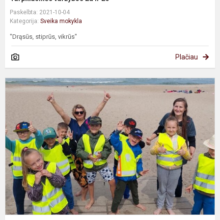
Paskelbta: 2021-10-04
Kategorija:
Sveika mokykla
"Drąsūs, stiprūs, vikrūs"
Plačiau
Ž
ž