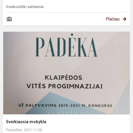
Sveikuoliški saldainiai
Plačiau
S
m
Sveikiausia mokykla
Paskelbta: 2021-11-08