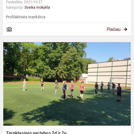
Paskelbta: 2021-10-27
Kategorija:
Sveika mokykla
Profilaktinės mankštos
Plačiau
T
v
2
ir
2
Tarpklasinės varžybos 2d ir 2e