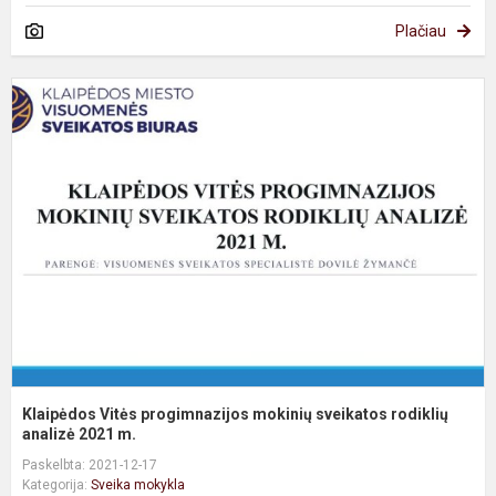
Plačiau
K
V
p
m
s
r
an
Klaipėdos Vitės progimnazijos mokinių sveikatos rodiklių
analizė 2021 m.
Paskelbta: 2021-12-17
Kategorija:
Sveika mokykla