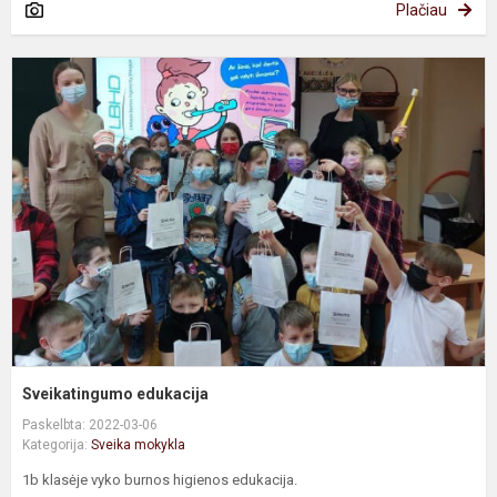
Plačiau
S
e
Sveikatingumo edukacija
Paskelbta: 2022-03-06
Kategorija:
Sveika mokykla
1b klasėje vyko burnos higienos edukacija.