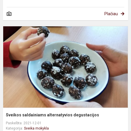
Plačiau
S
s
a
d
Sveikos saldainiams alternatyvios degustacijos
Paskelbta: 2021-12-01
Kategorija:
Sveika mokykla