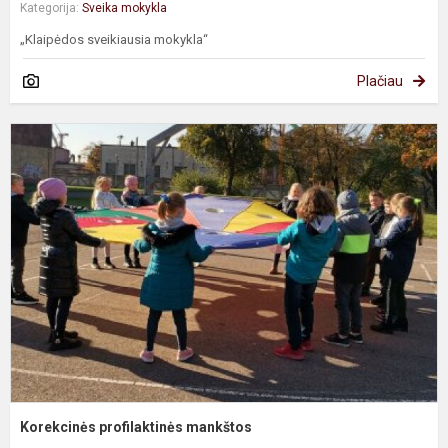
Kategorija:
Sveika mokykla
„Klaipėdos sveikiausia mokykla“
Plačiau
K
p
m
Korekcinės profilaktinės mankštos