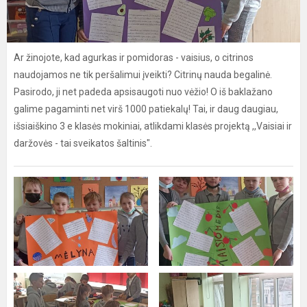
Ar žinojote, kad agurkas ir pomidoras - vaisius, o citrinos
naudojamos ne tik peršalimui įveikti? Citrinų nauda begalinė.
Pasirodo, ji net padeda apsisaugoti nuo vėžio! O iš baklažano
galime pagaminti net virš 1000 patiekalų! Tai, ir daug daugiau,
išsiaiškino 3 e klasės mokiniai, atlikdami klasės projektą ,,Vaisiai ir
daržovės - tai sveikatos šaltinis".