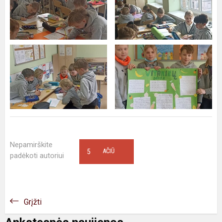
Nepamirškite
5
AČIŪ
padėkoti autoriui
Grįžti