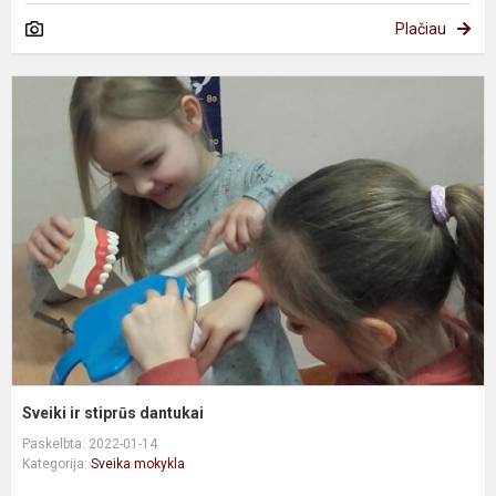
Plačiau
S
ir
s
d
Sveiki ir stiprūs dantukai
Paskelbta: 2022-01-14
Kategorija:
Sveika mokykla