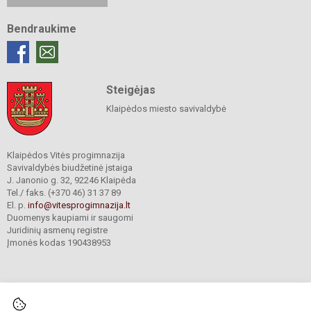
Bendraukime
Steigėjas
Klaipėdos miesto savivaldybė
Klaipėdos Vitės progimnazija
Savivaldybės biudžetinė įstaiga
J. Janonio g. 32, 92246 Klaipėda
Tel./ faks. (+370 46) 31 37 89
El. p.
info@vitesprogimnazija.lt
Duomenys kaupiami ir saugomi
Juridinių asmenų registre
Įmonės kodas 190438953