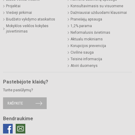
Projektai
Konsultavimasis su visuomene
Viešieji pirkimai
Dažniausiai užduodami klausimai
Biudžeto vykdymo ataskaitos
Pranešėjų apsauga
Mokyklos veiklos kokybės
1,2% parama
įsivertinimas
Neformalusis švietimas
Aktualu mokiniams
Korupcijos prevencija
Civilinė sauga
Teisinė informacija
Atviri duomenys
Pastebėjote klaidų?
Turite pasiūlymų?
RAŠYKITE
Bendraukime