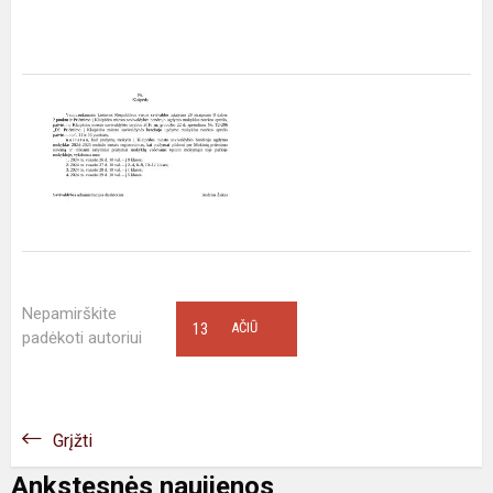
Nepamirškite
13
AČIŪ
padėkoti autoriui
Grįžti
Ankstesnės naujienos