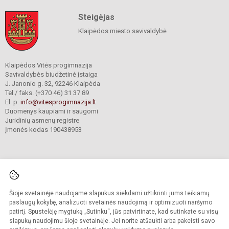
Steigėjas
Klaipėdos miesto savivaldybė
Klaipėdos Vitės progimnazija
Savivaldybės biudžetinė įstaiga
J. Janonio g. 32, 92246 Klaipėda
Tel./ faks. (+370 46) 31 37 89
El. p.
info@vitesprogimnazija.lt
Duomenys kaupiami ir saugomi
Juridinių asmenų registre
Įmonės kodas 190438953
Šioje svetainėje naudojame slapukus siekdami užtikrinti jums teikiamų
© 2024. Klaipėdos Vitės progimnazija. Visos teisės saugomos.
Kopijuoti turinį be raštiško progimnazijos sutikimo griežtai draudžiama.
paslaugų kokybę, analizuoti svetainės naudojimą ir optimizuoti naršymo
patirtį. Spustelėję mygtuką „Sutinku“, jūs patvirtinate, kad sutinkate su visų
Prieinamumo paraiška
Slapukų valdymas
slapukų naudojimu šioje svetainėje. Jei norite atšaukti arba pakeisti savo