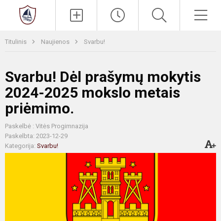
Paieška
Men
Titulinis
Naujienos
Svarbu!
Svarbu! Dėl prašymų mokytis
2024-2025 mokslo metais
priėmimo.
Paskelbė : Vitės Progimnazija
Paskelbta: 2023-12-29
Kategorija:
Svarbu!