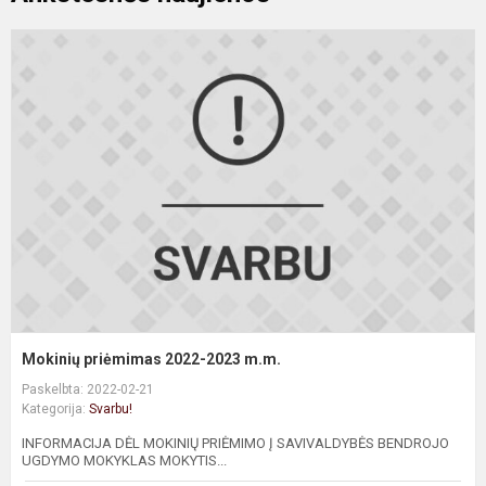
M
p
2
2
m
Mokinių priėmimas 2022-2023 m.m.
Paskelbta: 2022-02-21
Kategorija:
Svarbu!
INFORMACIJA DĖL MOKINIŲ PRIĖMIMO Į SAVIVALDYBĖS BENDROJO
UGDYMO MOKYKLAS MOKYTIS...