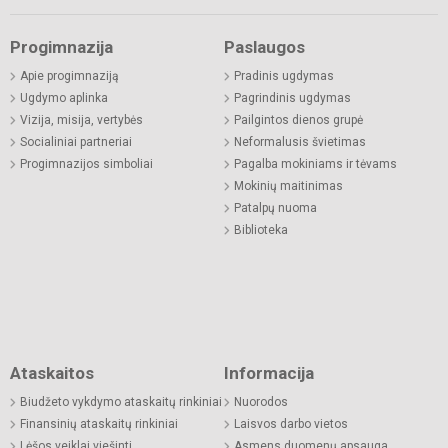
Progimnazija
Paslaugos
Apie progimnaziją
Pradinis ugdymas
Ugdymo aplinka
Pagrindinis ugdymas
Vizija, misija, vertybės
Pailgintos dienos grupė
Socialiniai partneriai
Neformalusis švietimas
Progimnazijos simboliai
Pagalba mokiniams ir tėvams
Mokinių maitinimas
Patalpų nuoma
Biblioteka
Ataskaitos
Informacija
Biudžeto vykdymo ataskaitų rinkiniai
Nuorodos
Finansinių ataskaitų rinkiniai
Laisvos darbo vietos
Lėšos veiklai viešinti
Asmens duomenų apsauga