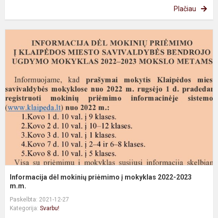
Plačiau
I
d
m
p
į
m
2
2
m
Informacija dėl mokinių priėmimo į mokyklas 2022-2023
m.m.
Paskelbta: 2021-12-27
Kategorija:
Svarbu!