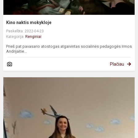
Kino naktis mokykloje
Paskelbta: 2022-04-23
Kategorija:
Renginiai
Prieš pat pavasario atostogas atgaivintas socialinės pedagogės Irmos
Andrijaitie...
Plačiau
"
T
-
j
k