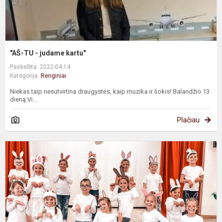
"AŠ-TU - judame kartu"
Paskelbta: 2022-04-14
Kategorija:
Renginiai
Niekas taip nesutvirtina draugystės, kaip muzika ir šokis! Balandžio 13
dieną Vi...
Plačiau
P
r
p