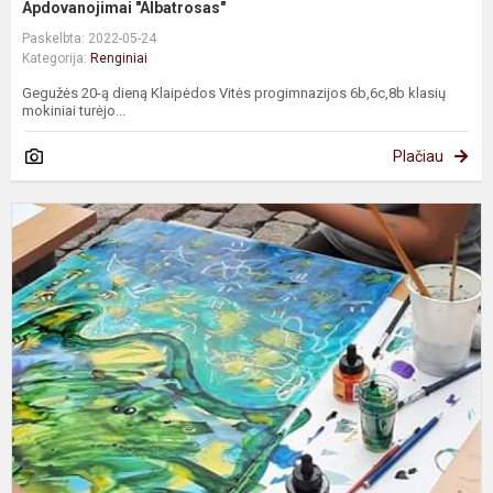
Apdovanojimai "Albatrosas"
Paskelbta: 2022-05-24
Kategorija:
Renginiai
Gegužės 20-ą dieną Klaipėdos Vitės progimnazijos 6b,6c,8b klasių
mokiniai turėjo...
Plačiau
M
ir
d
K
i