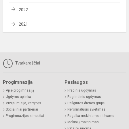
2022
2021
Tvarkaraščiai
Progimnazija
Paslaugos
Apie progimnaziją
Pradinis ugdymas
Ugdymo aplinka
Pagrindinis ugdymas
Vizija, misija, vertybės
Pailgintos dienos grupė
Socialiniai partneriai
Neformalusis švietimas
Progimnazijos simboliai
Pagalba mokiniams ir tėvams
Mokinių maitinimas
Patalpų nuoma