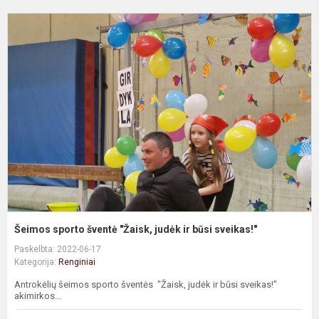
Š
s
š
"
j
ir
b
s
Šeimos sporto šventė "Žaisk, judėk ir būsi sveikas!"
Paskelbta: 2022-06-17
Kategorija:
Renginiai
Antrokėlių šeimos sporto šventės "Žaisk, judėk ir būsi sveikas!"
akimirkos...