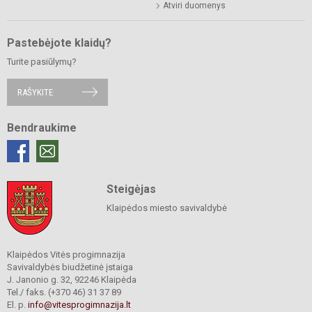
Atviri duomenys
Pastebėjote klaidų?
Turite pasiūlymų?
RAŠYKITE
Bendraukime
Steigėjas
Klaipėdos miesto savivaldybė
Klaipėdos Vitės progimnazija
Savivaldybės biudžetinė įstaiga
J. Janonio g. 32, 92246 Klaipėda
Tel./ faks. (+370 46) 31 37 89
El. p.
info@vitesprogimnazija.lt