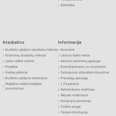
Biblioteka
Ataskaitos
Informacija
Biudžeto vykdymo ataskaitų rinkiniai
Nuorodos
Finansinių ataskaitų rinkiniai
Laisvos darbo vietos
Lėšos veiklai viešinti
Asmens duomenų apsauga
Projektai
Konsultavimasis su visuomene
Viešieji pirkimai
Dažniausiai užduodami klausimai
Biudžeto vykdymo ataskaitos
Pranešėjų apsauga
Mokyklos veiklos kokybės
1,2% parama
įsivertinimas
Neformalusis švietimas
Aktualu mokiniams
Korupcijos prevencija
Civilinė sauga
Teisinė informacija