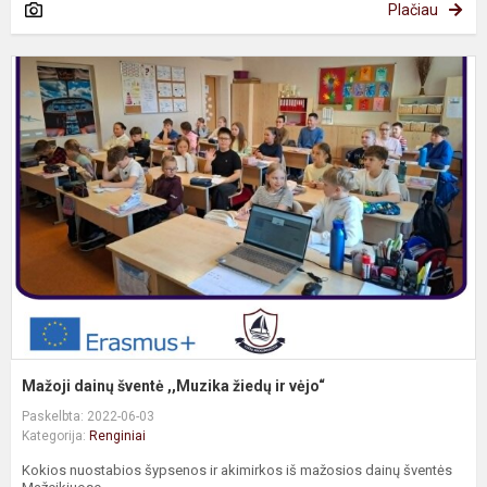
Plačiau
M
d
š
,
ž
ir
v
Mažoji dainų šventė ,,Muzika žiedų ir vėjo“
Paskelbta: 2022-06-03
Kategorija:
Renginiai
Kokios nuostabios šypsenos ir akimirkos iš mažosios dainų šventės