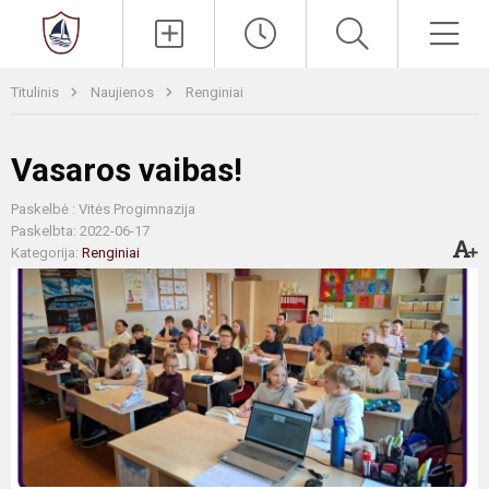
Paieška
Men
Titulinis
Naujienos
Renginiai
Vasaros vaibas!
Paskelbė : Vitės Progimnazija
Paskelbta: 2022-06-17
Kategorija:
Renginiai