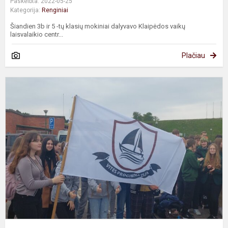
Paskelbta: 2022-05-25
Kategorija:
Renginiai
Šiandien 3b ir 5 -tų klasių mokiniai dalyvavo Klaipėdos vaikų
laisvalaikio centr...
Plačiau
A
"