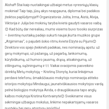
Aloha!!! Štai kaip nuotaikingai užbaigė metus vyresniųjų klasių
mokiniai! Taip taip, jūsų akys neapgauna, diplomai bei padėkos
įteiktos paplūdymyje!!! Organizatorės Jolita, Irma, Aistė, Alvija,
Viktorija ir Julija bei mokinių taryba kvietė gaudyti vasaros vaibą
😊 Kad būtų dar nerealiau, mums visiems buvo toooks siurprizas
– šventinę nuotaiką padėjo sukurti naujai įkurta muzikos grupė
„Atgimimas“, o pajudėti šokio ritmu kvietė Elzytė su Pijumi😊
Direktorė vos spėjo įteikinėti padėkas, nes nominacijų apstu: už
gerą mokymąsi, už pažangą, už pagarbą, lankomumą,
kūrybiškumą, už humoro jausmą, drąsą, atsakingumą, už
stilingumą, sąžiningumą ir t.t. Vaikai ovacijomis pasveikino
išrinktą Metų mokytoją – Kristiną Stonytę, kuriai linkėjimus
perdavė telefonu; šmaikščiausio mokytojo nominacija atiteko
istorijos mokytojui Mindaugui, jaunatviškiausios mokytojos vardą
pelnė biologijos mokytoja Airida, o draugiškiausia tapo anglų
kalbos mokytoja Kristina Kontvainytė😊 Sveikiname visus
sėkmingai užbaigus mokslus, linkime nepakartojamų vasaros
nuotykių bei gerų atostogų įspūdžių!