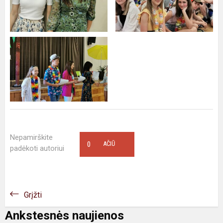
Nepamirškite
0
AČIŪ
padėkoti autoriui
Grįžti
Ankstesnės naujienos