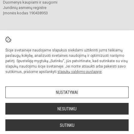
Duomenys kaupiami ir saugomi
Juridinių asmenų registre
Įmonės kodas 190438953
Šioje svetainėje naudojame slapukus siekdami užtikrinti jums teikiamų
© 2024. Klaipėdos Vitės progimnazija. Visos teisės saugomos.
Kopijuoti turinį be raštiško progimnazijos sutikimo griežtai draudžiama.
paslaugų kokybę, analizuoti svetainės naudojimą ir optimizuoti naršymo
patirtį. Spustelėję mygtuką „Sutinku“, jūs patvirtinate, kad sutinkate su visų
Prieinamumo paraiška
Slapukų valdymas
slapukų naudojimu šioje svetainėje. Jei norite atšaukti arba pakeisti savo
sutikimus, prašome apsilankyti
slapukų valdymo puslapyje
.
Sumanus būdas atnaujinti
mokyklos interneto
svetainę
NUSTATYMAI
NESUTINKU
SUTINKU