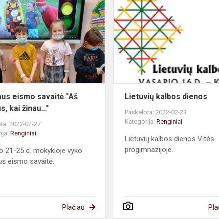
eismo
savaitė
"Aš
saugus,
kai
žinau..."
us eismo savaitė "Aš
Lietuvių kalbos dienos
, kai žinau..."
Paskelbta: 2022-02-23
Kategorija:
Renginiai
ta: 2022-02-27
ija:
Renginiai
Lietuvių kalbos dienos Vitės
progimnazijoje.
o 21-25 d. mokykloje vyko
s eismo savaitė.
Plačiau
Pla