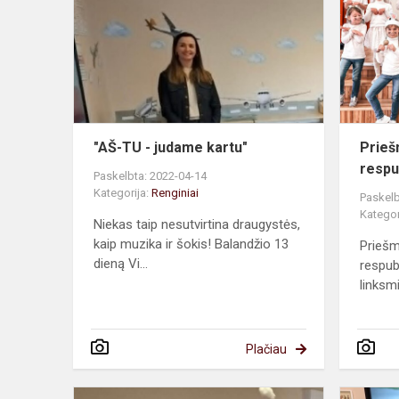
-
judame
kartu"
"AŠ-TU - judame kartu"
Prieš
respu
Paskelbta: 2022-04-14
Kategorija:
Renginiai
Paskelb
Kategor
Niekas taip nesutvirtina draugystės,
kaip muzika ir šokis! Balandžio 13
Priešm
dieną Vi...
respub
linksmi
Plačiau
Su