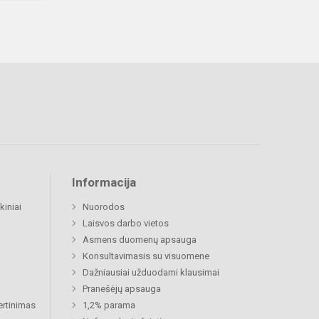
Informacija
kiniai
Nuorodos
Laisvos darbo vietos
Asmens duomenų apsauga
Konsultavimasis su visuomene
Dažniausiai užduodami klausimai
Pranešėjų apsauga
ertinimas
1,2% parama