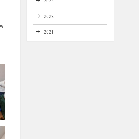
2023
2022
ių
2021