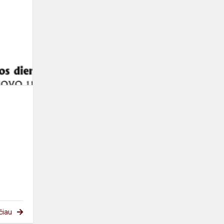
kalbos
dienos
čiau