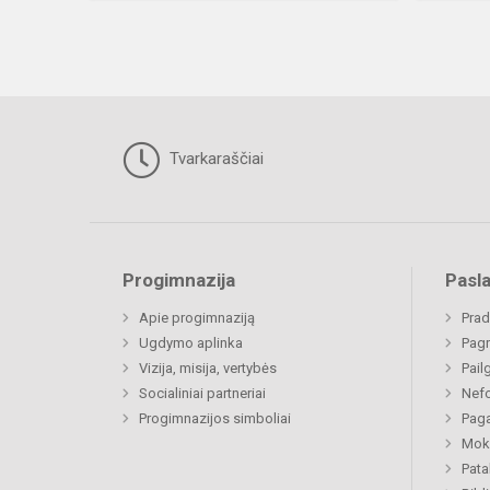
Tvarkaraščiai
Progimnazija
Pasl
Apie progimnaziją
Prad
Ugdymo aplinka
Pagr
Vizija, misija, vertybės
Pail
Socialiniai partneriai
Nefo
Progimnazijos simboliai
Paga
Moki
Pat