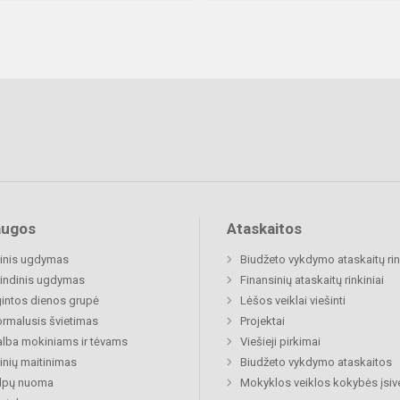
augos
Ataskaitos
inis ugdymas
Biudžeto vykdymo ataskaitų rin
indinis ugdymas
Finansinių ataskaitų rinkiniai
gintos dienos grupė
Lėšos veiklai viešinti
rmalusis švietimas
Projektai
lba mokiniams ir tėvams
Viešieji pirkimai
nių maitinimas
Biudžeto vykdymo ataskaitos
alpų nuoma
Mokyklos veiklos kokybės įsiv