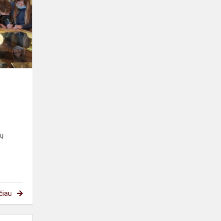
laiku...
ių
čiau
Lietuvių