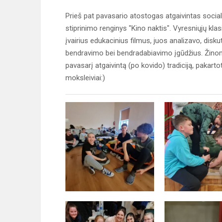
Prieš pat pavasario atostogas atgaivintas social
stiprinimo renginys "Kino naktis". Vyresniųjų klas
įvairius edukacinius filmus, juos analizavo, disk
bendravimo bei bendradabiavimo įgūdžius. Žinoma, 
pavasarį atgaivintą (po kovido) tradiciją, pakarto
moksleiviai:)