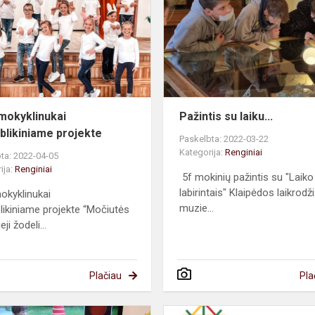
projekte
mokyklinukai
Pažintis su laiku...
blikiniame projekte
Paskelbta: 2022-03-22
Kategorija:
Renginiai
ta: 2022-04-05
ija:
Renginiai
5f mokinių pažintis su "Laiko
labirintais" Klaipėdos laikrodž
okyklinukai
muzie...
likiniame projekte “Močiutės
eji žodeli...
Plačiau
Pla
Saugaus