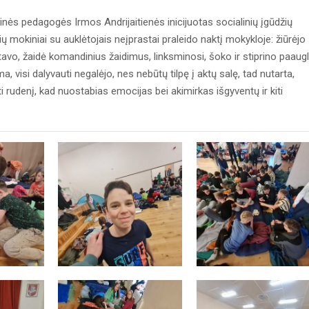
inės pedagogės Irmos Andrijaitienės inicijuotas socialinių įgūdžių
ių mokiniai su auklėtojais neįprastai praleido naktį mokykloje: žiūrėjo
utavo, žaidė komandinius žaidimus, linksminosi, šoko ir stiprino paaugl
visi dalyvauti negalėjo, nes nebūtų tilpę į aktų salę, tad nutarta,
ti rudenį, kad nuostabias emocijas bei akimirkas išgyventų ir kiti