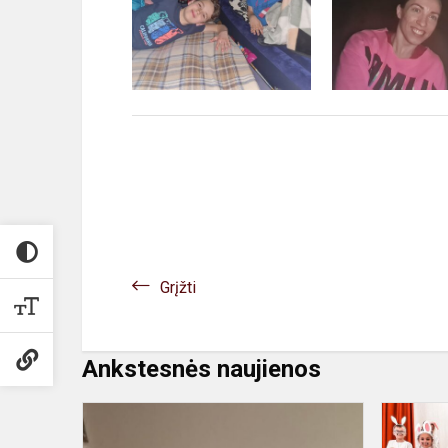
Grįžti
Ankstesnės naujienos
"AŠ-
TU