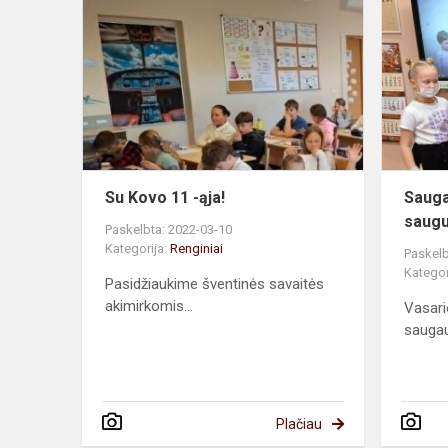
Kovo
11
-ąja!
Su Kovo 11 -ąja!
Sauga
saugus
Paskelbta: 2022-03-10
Kategorija:
Renginiai
Paskelb
Kategor
Pasidžiaukime šventinės savaitės
akimirkomis...
Vasari
saugau
Plačiau