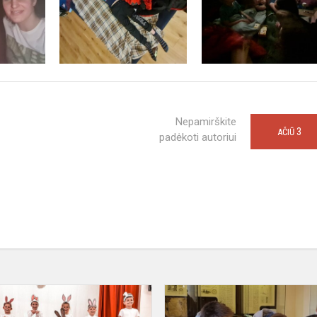
Nepamirškite
3
AČIŪ
padėkoti autoriui
Priešmokyklinukai
respublikiniame