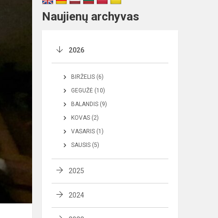
Naujienų archyvas
2026
BIRŽELIS (6)
GEGUŽĖ (10)
BALANDIS (9)
KOVAS (2)
VASARIS (1)
SAUSIS (5)
2025
2024