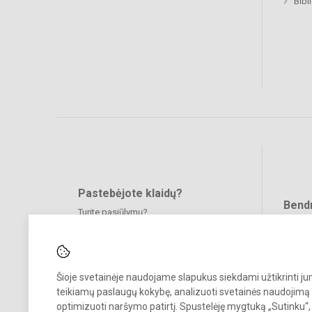
Bibl
Pastebėjote klaidų?
Bend
Turite pasiūlymų?
RAŠYKITE
Šioje svetainėje naudojame slapukus siekdami užtikrinti j
teikiamų paslaugų kokybę, analizuoti svetainės naudojimą 
optimizuoti naršymo patirtį. Spustelėję mygtuką „Sutinku“,