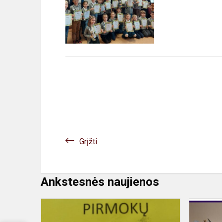
Grįžti
Ankstesnės naujienos
Pirmokų
protmūšis