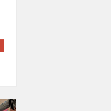
Eksperimentinė
kūrybinio