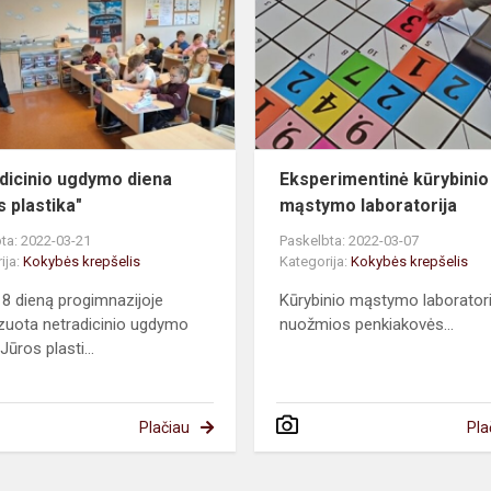
i"
diena
"Jūros
plastika"
dicinio ugdymo diena
Eksperimentinė kūrybinio
s plastika"
mąstymo laboratorija
ta: 2022-03-21
Paskelbta: 2022-03-07
ija:
Kokybės krepšelis
Kategorija:
Kokybės krepšelis
8 dieną progimnazijoje
Kūrybinio mąstymo laboratorij
zuota netradicinio ugdymo
nuožmios penkiakovės...
Jūros plasti...
Plačiau
Pla