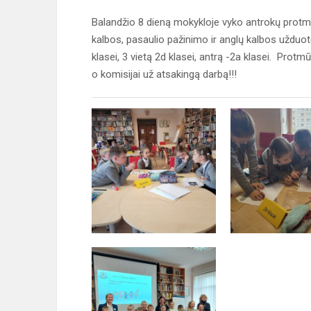
Balandžio 8 dieną mokykloje vyko antrokų protmū
kalbos, pasaulio pažinimo ir anglų kalbos užduotė
klasei, 3 vietą 2d klasei, antrą -2a klasei. Pro
o komisijai už atsakingą darbą!!!