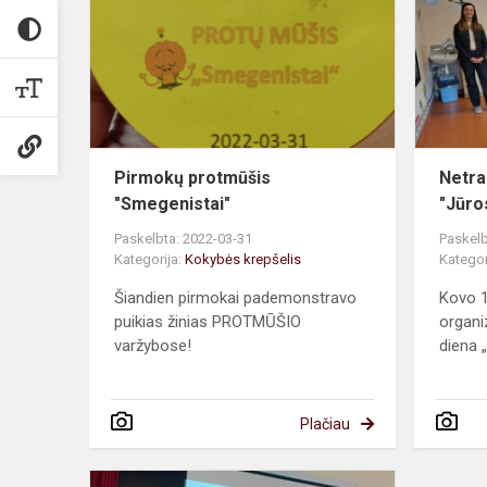
"Smegenista
Pirmokų protmūšis
Netra
"Smegenistai"
"Jūro
Paskelbta: 2022-03-31
Paskelb
Kategorija:
Kokybės krepšelis
Kategor
Šiandien pirmokai pademonstravo
Kovo 1
puikias žinias PROTMŪŠIO
organi
varžybose!
diena „
Plačiau
Learn