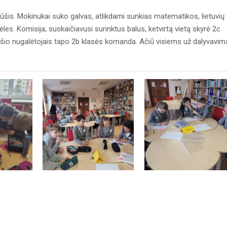
šis. Mokinukai suko galvas, atlikdami sunkias matematikos, lietuvių
les. Komisija, suskaičiavusi surinktus balus, ketvirtą vietą skyrė 2c
tmūšio nugalėtojais tapo 2b klasės komanda. Ačiū visiems už dalyvavim