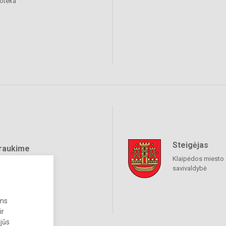
ioteka
Steigėjas
raukime
Klaipėdos miesto
savivaldybė
ums
ir
 jūs