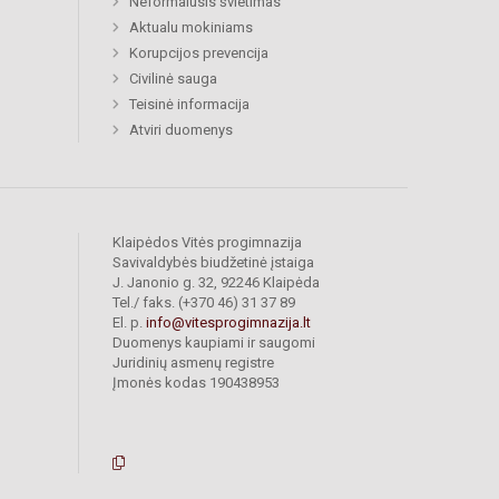
Neformalusis švietimas
Aktualu mokiniams
Korupcijos prevencija
Civilinė sauga
Teisinė informacija
Atviri duomenys
Klaipėdos Vitės progimnazija
Savivaldybės biudžetinė įstaiga
J. Janonio g. 32, 92246 Klaipėda
Tel./ faks. (+370 46) 31 37 89
El. p.
info@vitesprogimnazija.lt
Duomenys kaupiami ir saugomi
Juridinių asmenų registre
Įmonės kodas 190438953