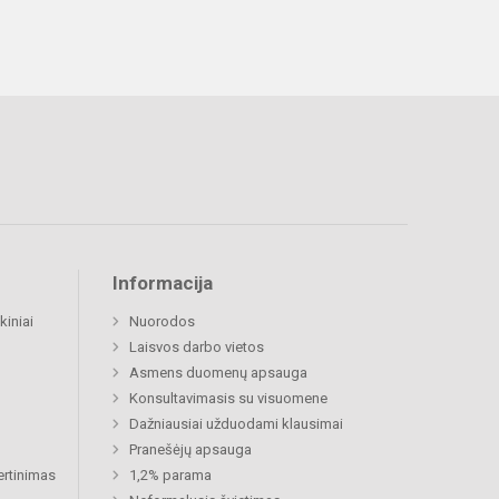
Informacija
kiniai
Nuorodos
Laisvos darbo vietos
Asmens duomenų apsauga
Konsultavimasis su visuomene
Dažniausiai užduodami klausimai
Pranešėjų apsauga
ertinimas
1,2% parama