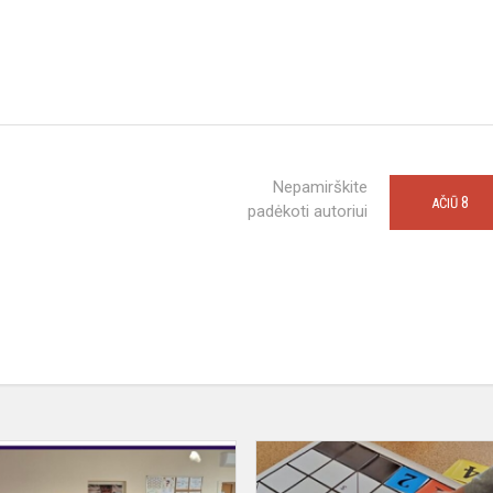
Nepamirškite
8
AČIŪ
padėkoti autoriui
Netradicinio
ugdymo