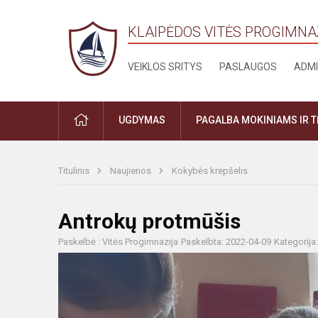
KLAIPĖDOS VITĖS PROGIMNA
VEIKLOS SRITYS
PASLAUGOS
ADMI
PRADŽIA
UGDYMAS
PAGALBA MOKINIAMS IR 
Titulinis
Naujienos
Kokybės krepšelis
Antrokų protmūšis
Paskelbė : Vitės Progimnazija
Paskelbta: 2022-04-09
Kategorija