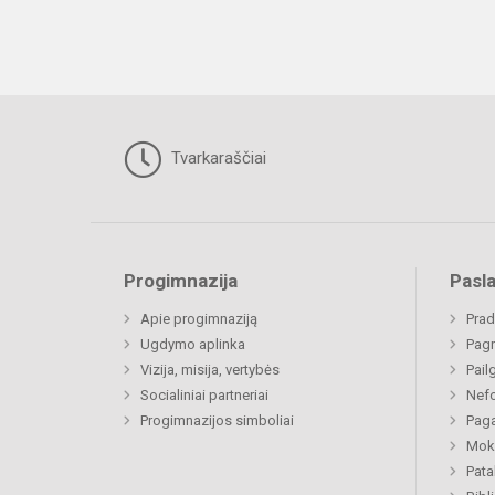
Tvarkaraščiai
Progimnazija
Pasl
Apie progimnaziją
Prad
Ugdymo aplinka
Pagr
Vizija, misija, vertybės
Pail
Socialiniai partneriai
Nefo
Progimnazijos simboliai
Paga
Moki
Pat