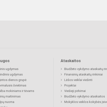
augos
Ataskaitos
inis ugdymas
Biudžeto vykdymo ataskaitų rin
indinis ugdymas
Finansinių ataskaitų rinkiniai
gintos dienos grupė
Lėšos veiklai viešinti
rmalusis švietimas
Projektai
lba mokiniams ir tėvams
Viešieji pirkimai
nių maitinimas
Biudžeto vykdymo ataskaitos
alpų nuoma
Mokyklos veiklos kokybės įsiv