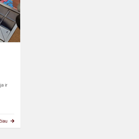
mąstymo
laboratorija
a ir
čiau