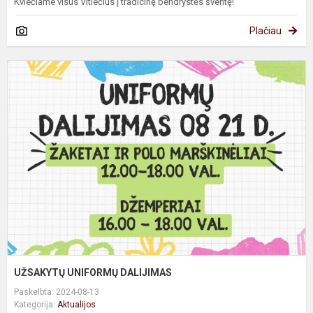
Kviečiame visus Vitiečius į tradicinę bendrystės šventę!
Plačiau
U
U
D
UŽSAKYTŲ UNIFORMŲ DALIJIMAS
Paskelbta: 2024-08-13
Kategorija:
Aktualijos