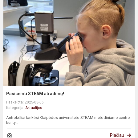
P
S
a
Pasisemti STEAM atradimų!
Paskelbta: 2025-03-06
Kategorija:
Aktualijos
Antrokėliai lankėsi Klaipėdos universiteto STEAM metodiniame centre,
kur ty...
Plačiau