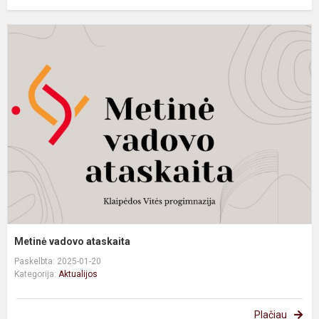
M
v
a
Metinė vadovo ataskaita
Paskelbta: 2025-01-20
Kategorija:
Aktualijos
Plačiau