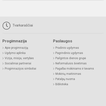
Tvarkaraščiai
Progimnazija
Paslaugos
Apie progimnaziją
Pradinis ugdymas
Ugdymo aplinka
Pagrindinis ugdymas
Vizija, misija, vertybės
Pailgintos dienos grupė
Socialiniai partneriai
Neformalusis švietimas
Progimnazijos simboliai
Pagalba mokiniams ir tėvams
Mokinių maitinimas
Patalpų nuoma
Biblioteka