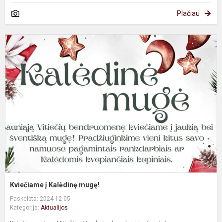
Plačiau
K
į
K
m
Kviečiame į Kalėdinę mugę!
Paskelbta: 2024-12-05
Kategorija:
Aktualijos