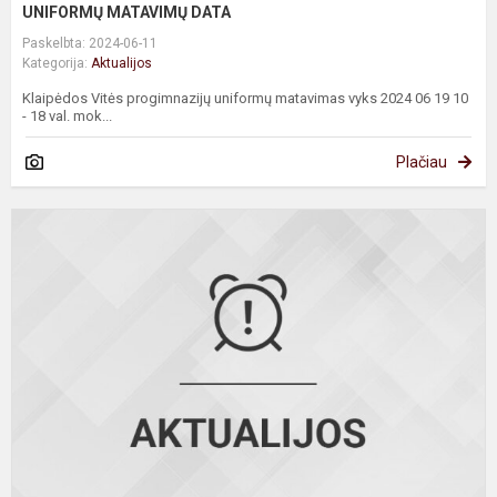
UNIFORMŲ MATAVIMŲ DATA
Paskelbta: 2024-06-11
Kategorija:
Aktualijos
Klaipėdos Vitės progimnazijų uniformų matavimas vyks 2024 06 19 10
- 18 val. mok...
Plačiau
P
-
P
T