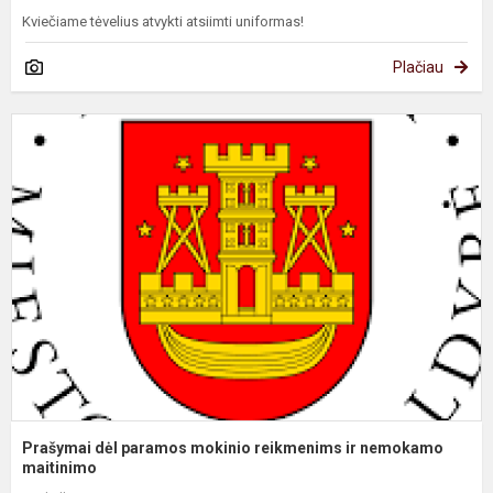
Kviečiame tėvelius atvykti atsiimti uniformas!
Plačiau
P
d
p
m
r
ir
n
ma
Prašymai dėl paramos mokinio reikmenims ir nemokamo
maitinimo