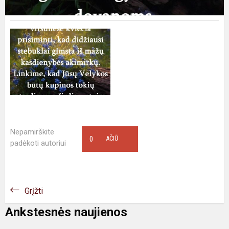
Nepamirškite
0
AČIŪ
padėkoti autoriui
Grįžti
Ankstesnės naujienos