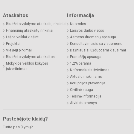
Ataskaitos
Informacija
Biudžeto vykdymo ataskaitų rinkiniai
Nuorodos
Finansinių ataskaitų rinkiniai
Laisvos darbo vietos
Lėšos veiklai viešinti
Asmens duomenų apsauga
Projektai
Konsultavimasis su visuomene
Viešieji pirkimai
Dažniausiai užduodami klausimai
Biudžeto vykdymo ataskaitos
Pranešėjų apsauga
Mokyklos veiklos kokybės
1,2% parama
įsivertinimas
Neformalusis švietimas
Aktualu mokiniams
Korupcijos prevencija
Civilinė sauga
Teisinė informacija
Atviri duomenys
Pastebėjote klaidų?
Turite pasiūlymų?