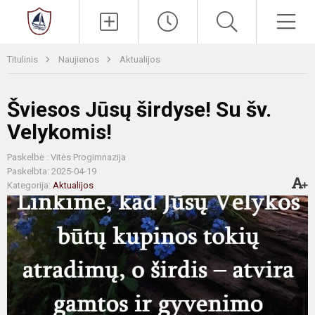
Paieška
Men
Titulinis
Naujienos
Aktualijos
Šviesos Jūsų širdyse! Su šv.
Velykomis!
Paskelbė : Vitės Progimnazija
Paskelbta: 2025-04-19
Kategorija:
Aktualijos