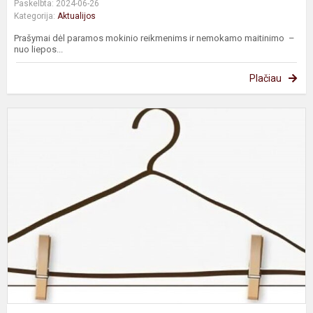
Paskelbta: 2024-06-26
Kategorija:
Aktualijos
Prašymai dėl paramos mokinio reikmenims ir nemokamo maitinimo –
nuo liepos...
Plačiau
U
M
D