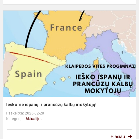
I
i
ir
p
k
m
Ieškome ispanų ir prancūzų kalbų mokytojų!
Paskelbta: 2025-02-28
Kategorija:
Aktualijos
Plačiau