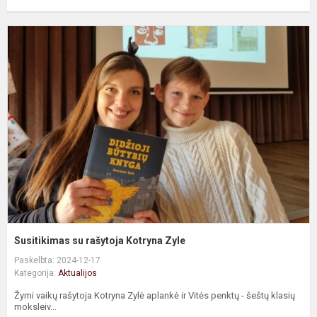
S
s
r
K
Z
Susitikimas su rašytoja Kotryna Zyle
Paskelbta: 2024-12-17
Kategorija:
Aktualijos
Žymi vaikų rašytoja Kotryna Zylė aplankė ir Vitės penktų - šeštų klasių
moksleiv...