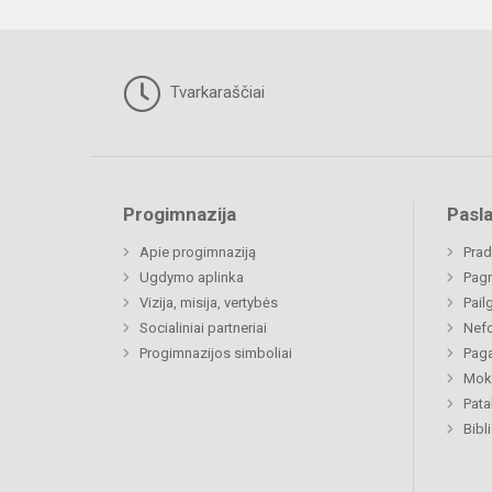
Tvarkaraščiai
Progimnazija
Pasl
Apie progimnaziją
Prad
Ugdymo aplinka
Pagr
Vizija, misija, vertybės
Pail
Socialiniai partneriai
Nefo
Progimnazijos simboliai
Paga
Moki
Pat
Bibl