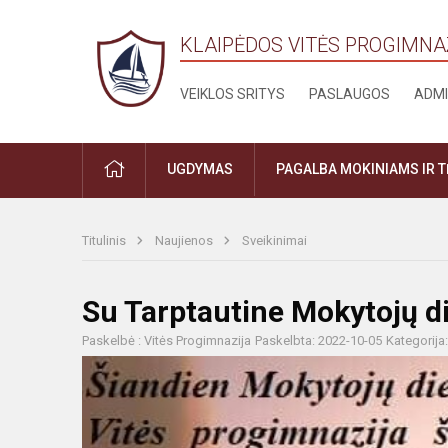
KLAIPĖDOS VITĖS PROGIMNA
VEIKLOS SRITYS
PASLAUGOS
ADMI
PRADŽIA
UGDYMAS
PAGALBA MOKINIAMS IR 
Titulinis
Naujienos
Sveikinimai
Su Tarptautine Mokytojų di
Paskelbė : Vitės Progimnazija
Paskelbta: 2022-10-05
Kategorija