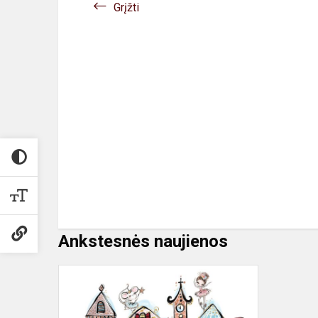
Grįžti
Ankstesnės naujienos
Kalėdinis
sveikinimas