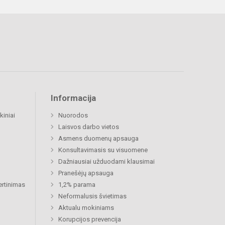
Informacija
kiniai
Nuorodos
Laisvos darbo vietos
Asmens duomenų apsauga
Konsultavimasis su visuomene
Dažniausiai užduodami klausimai
Pranešėjų apsauga
ertinimas
1,2% parama
Neformalusis švietimas
Aktualu mokiniams
Korupcijos prevencija