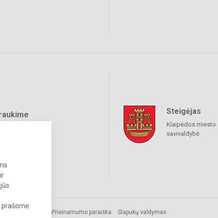
Steigėjas
raukime
Klaipėdos miesto
savivaldybė
ums
ir
 jūs
s, prašome
Prieinamumo paraiška
Slapukų valdymas