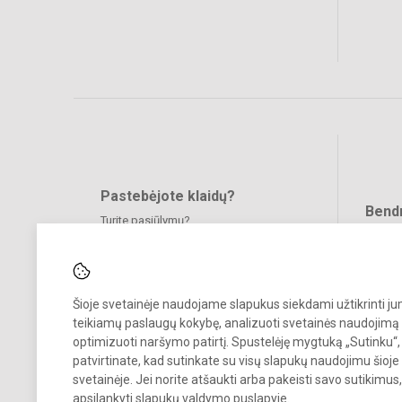
Pastebėjote klaidų?
Bend
Turite pasiūlymų?
RAŠYKITE
Šioje svetainėje naudojame slapukus siekdami užtikrinti j
teikiamų paslaugų kokybę, analizuoti svetainės naudojimą 
optimizuoti naršymo patirtį. Spustelėję mygtuką „Sutinku“,
patvirtinate, kad sutinkate su visų slapukų naudojimu šioje
svetainėje. Jei norite atšaukti arba pakeisti savo sutikimu
© 2024. Klaipėdos Vitės progimnazija. Visos teisės saugomos.
apsilankyti
slapukų valdymo puslapyje
.