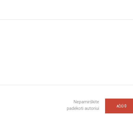
Nepamirškite
0
AČIŪ
padėkoti autoriui