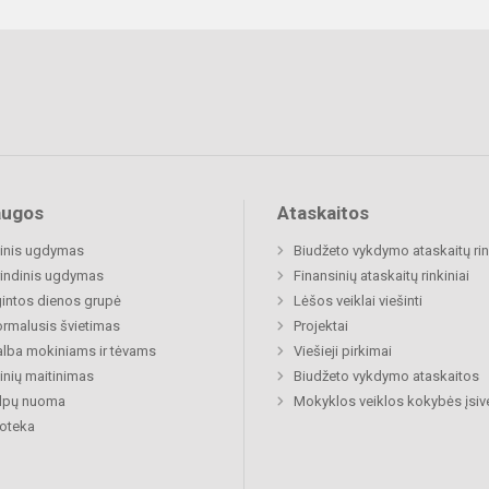
augos
Ataskaitos
inis ugdymas
Biudžeto vykdymo ataskaitų rin
indinis ugdymas
Finansinių ataskaitų rinkiniai
gintos dienos grupė
Lėšos veiklai viešinti
rmalusis švietimas
Projektai
lba mokiniams ir tėvams
Viešieji pirkimai
nių maitinimas
Biudžeto vykdymo ataskaitos
alpų nuoma
Mokyklos veiklos kokybės įsiv
ioteka