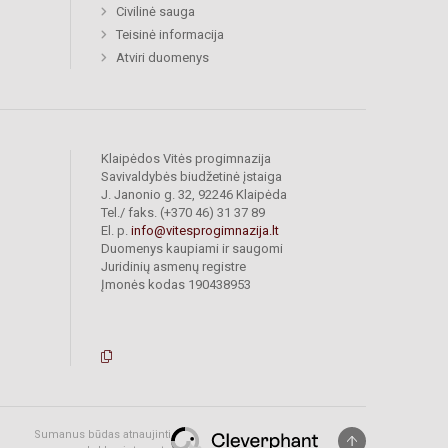
Civilinė sauga
Teisinė informacija
Atviri duomenys
Klaipėdos Vitės progimnazija
Savivaldybės biudžetinė įstaiga
J. Janonio g. 32, 92246 Klaipėda
Tel./ faks. (+370 46) 31 37 89
El. p.
info@vitesprogimnazija.lt
Duomenys kaupiami ir saugomi
Juridinių asmenų registre
Įmonės kodas 190438953
Sumanus būdas atnaujinti