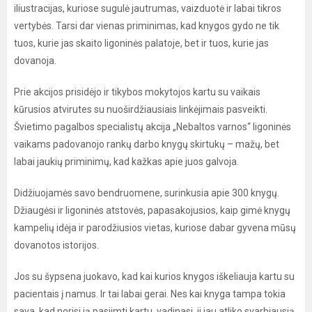
iliustracijas, kuriose sugulė jautrumas, vaizduotė ir labai tikros
vertybės. Tarsi dar vienas priminimas, kad knygos gydo ne tik
tuos, kurie jas skaito ligoninės palatoje, bet ir tuos, kurie jas
dovanoja.
Prie akcijos prisidėjo ir tikybos mokytojos kartu su vaikais
kūrusios atvirutes su nuoširdžiausiais linkėjimais pasveikti.
Švietimo pagalbos specialistų akcija „Nebaltos varnos“ ligoninės
vaikams padovanojo rankų darbo knygų skirtukų – mažų, bet
labai jaukių priminimų, kad kažkas apie juos galvoja.
Didžiuojamės savo bendruomene, surinkusia apie 300 knygų.
Džiaugėsi ir ligoninės atstovės, papasakojusios, kaip gimė knygų
kampelių idėja ir parodžiusios vietas, kuriose dabar gyvena mūsų
dovanotos istorijos.
Jos su šypsena juokavo, kad kai kurios knygos iškeliauja kartu su
pacientais į namus. Ir tai labai gerai. Nes kai knyga tampa tokia
sava, kad norisi ją pasiimti kartu, vadinasi, ji jau atliko svarbiausią