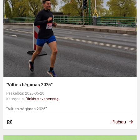
b
2
"Vilties bėgimas 2025"
Paskelbta: 2025-05-20
Kategorija:
Rinkis savanorystę
"Vilties bėgimas 2025"
Plačiau
"