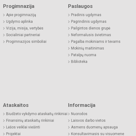
Progimnazija
Paslaugos
Apie progimnaziją
Pradinis ugdymas
Ugdymo aplinka
Pagrindinis ugdymas
Vizija, misija, vertybės
Pailgintos dienos grupė
Socialiniai partneriai
Neformalusis švietimas
Progimnazijos simboliai
Pagalba mokiniams ir tėvams
Mokinių maitinimas
Patalpų nuoma
Biblioteka
Ataskaitos
Informacija
Biudžeto vykdymo ataskaitų rinkiniai
Nuorodos
Finansinių ataskaitų rinkiniai
Laisvos darbo vietos
Lėšos veiklai viešinti
Asmens duomenų apsauga
Projektai
Konsultavimasis su visuomene