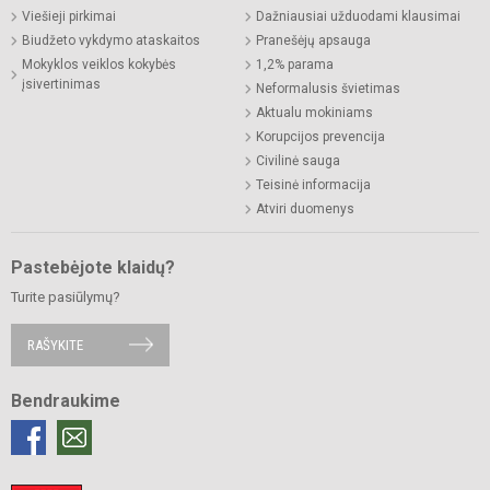
Viešieji pirkimai
Dažniausiai užduodami klausimai
Biudžeto vykdymo ataskaitos
Pranešėjų apsauga
Mokyklos veiklos kokybės
1,2% parama
įsivertinimas
Neformalusis švietimas
Aktualu mokiniams
Korupcijos prevencija
Civilinė sauga
Teisinė informacija
Atviri duomenys
Pastebėjote klaidų?
Turite pasiūlymų?
RAŠYKITE
Bendraukime