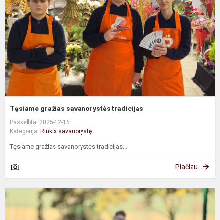
Tęsiame gražias savanorystės tradicijas
Paskelbta: 2025-12-16
Kategorija:
Rinkis savanorystę
Tęsiame gražias savanorystės tradicijas...
Plačiau
G
K