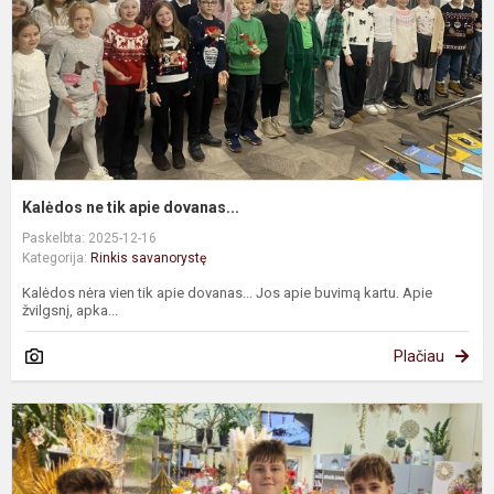
Kalėdos ne tik apie dovanas...
Paskelbta: 2025-12-16
Kategorija:
Rinkis savanorystę
Kalėdos nėra vien tik apie dovanas... Jos apie buvimą kartu. Apie
žvilgsnį, apka...
Plačiau
T
g
s
t