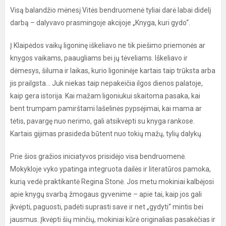
Visą balandžio mėnesį Vitės bendruomenė tyliai darė labai didelį
darbą – dalyvavo prasmingoje akcijoje „Knyga, kuri gydo“.
Į Klaipėdos vaikų ligoninę iškeliavo ne tik piešimo priemonės ar
knygos vaikams, paaugliams bei jų tėveliams. Iškeliavo ir
dėmesys, šiluma ir laikas, kurio ligoninėje kartais taip trūksta arba
jis prailgsta... Juk niekas taip nepakeičia ilgos dienos palatoje,
kaip gera istorija. Kai mažam ligoniukui skaitoma pasaka, kai
bent trumpam pamirštami lašelinės pypsėjimai, kai mama ar
tėtis, pavargę nuo nerimo, gali atsikvėpti su knyga rankose.
Kartais gijimas prasideda būtent nuo tokių mažų, tylių dalykų.
Prie šios gražios iniciatyvos prisidėjo visa bendruomenė.
Mokykloje vyko ypatinga integruota dailės ir literatūros pamoka,
kurią vedė praktikantė Regina Stonė. Jos metu mokiniai kalbėjosi
apie knygų svarbą žmogaus gyvenime – apie tai, kaip jos gali
įkvėpti, paguosti, padėti suprasti save ir net „gydyti“ mintis bei
jausmus. Įkvėpti šių minčių, mokiniai kūrė originalias pasakėčias ir