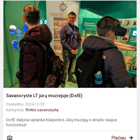
S
L
j
m
(
Savanorystė LT jūrų muziejuje (DofE)
Paskelbta: 2024-12-20
Kategorija:
Rinkis savanorystę
DofE dalyviai aplankė Klaipėdos Jūrų muziejų ir atrado naujus
horizontus!
Plačiau