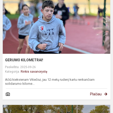
GERUMO KILOMETRAI!
Paskelbta: 2025-09-26
Kategorija:
Rinkis savanorystę
Ačiū kiekvienam Vitiečiui, jau 12 metų rudenį kartu renkančiam
solidarumo kilome...
Plačiau
"