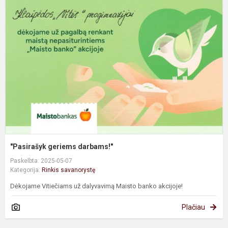
g
d
"Pasirašyk geriems darbams!"
Paskelbta: 2025-05-07
Kategorija:
Rinkis savanorystę
Dėkojame Vitiečiams už dalyvavimą Maisto banko akcijoje!
Plačiau