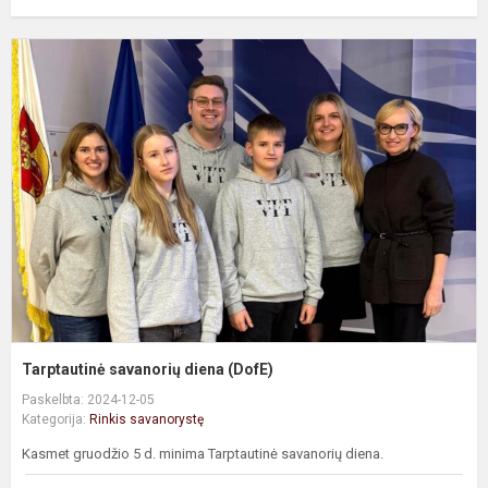
T
s
d
(
Tarptautinė savanorių diena (DofE)
Paskelbta: 2024-12-05
Kategorija:
Rinkis savanorystę
Kasmet gruodžio 5 d. minima Tarptautinė savanorių diena.