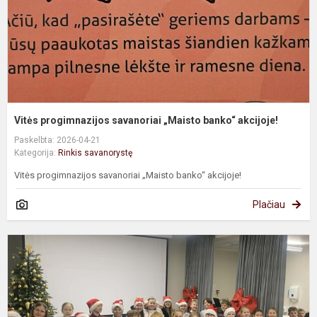
Vitės progimnazijos savanoriai „Maisto banko“ akcijoje!
Paskelbta: 2026-04-21
Kategorija:
Rinkis savanorystę
Vitės progimnazijos savanoriai „Maisto banko“ akcijoje!
Plačiau
K
n
t
a
d