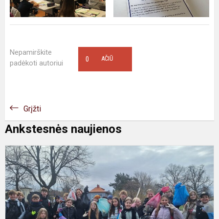
Nepamirškite
0
AČIŪ
padėkoti autoriui
Grįžti
Ankstesnės naujienos
P
p
n
m
d