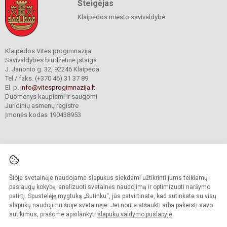
Steigėjas
Klaipėdos miesto savivaldybė
Klaipėdos Vitės progimnazija
Savivaldybės biudžetinė įstaiga
J. Janonio g. 32, 92246 Klaipėda
Tel./ faks. (+370 46) 31 37 89
El. p.
info@vitesprogimnazija.lt
Duomenys kaupiami ir saugomi
Juridinių asmenų registre
Įmonės kodas 190438953
Šioje svetainėje naudojame slapukus siekdami užtikrinti jums teikiamų
© 2024. Klaipėdos Vitės progimnazija. Visos teisės saugomos.
Kopijuoti turinį be raštiško progimnazijos sutikimo griežtai draudžiama.
paslaugų kokybę, analizuoti svetainės naudojimą ir optimizuoti naršymo
patirtį. Spustelėję mygtuką „Sutinku“, jūs patvirtinate, kad sutinkate su visų
Prieinamumo paraiška
Slapukų valdymas
slapukų naudojimu šioje svetainėje. Jei norite atšaukti arba pakeisti savo
sutikimus, prašome apsilankyti
slapukų valdymo puslapyje
.
Sumanus būdas atnaujinti
mokyklos interneto