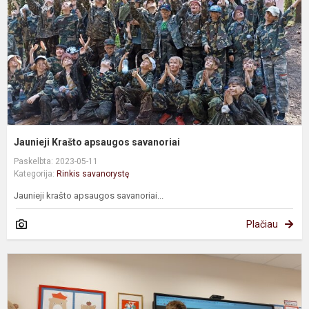
Jaunieji Krašto apsaugos savanoriai
Paskelbta: 2023-05-11
Kategorija:
Rinkis savanorystę
Jaunieji krašto apsaugos savanoriai...
Plačiau
S
p
"