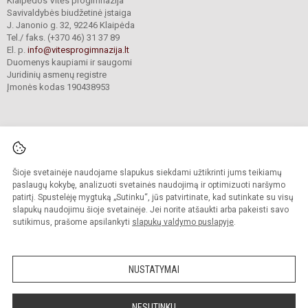
Klaipėdos Vitės progimnazija
Savivaldybės biudžetinė įstaiga
J. Janonio g. 32, 92246 Klaipėda
Tel./ faks. (+370 46) 31 37 89
El. p.
info@vitesprogimnazija.lt
Duomenys kaupiami ir saugomi
Juridinių asmenų registre
Įmonės kodas 190438953
Šioje svetainėje naudojame slapukus siekdami užtikrinti jums teikiamų
© 2024. Klaipėdos Vitės progimnazija. Visos teisės saugomos.
Kopijuoti turinį be raštiško progimnazijos sutikimo griežtai draudžiama.
paslaugų kokybę, analizuoti svetainės naudojimą ir optimizuoti naršymo
patirtį. Spustelėję mygtuką „Sutinku“, jūs patvirtinate, kad sutinkate su visų
Prieinamumo paraiška
Slapukų valdymas
slapukų naudojimu šioje svetainėje. Jei norite atšaukti arba pakeisti savo
sutikimus, prašome apsilankyti
slapukų valdymo puslapyje
.
Sumanus būdas atnaujinti
mokyklos interneto
svetainę
NUSTATYMAI
NESUTINKU