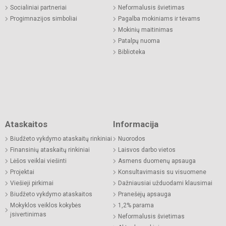
Socialiniai partneriai
Neformalusis švietimas
Progimnazijos simboliai
Pagalba mokiniams ir tėvams
Mokinių maitinimas
Patalpų nuoma
Biblioteka
Ataskaitos
Informacija
Biudžeto vykdymo ataskaitų rinkiniai
Nuorodos
Finansinių ataskaitų rinkiniai
Laisvos darbo vietos
Lėšos veiklai viešinti
Asmens duomenų apsauga
Projektai
Konsultavimasis su visuomene
Viešieji pirkimai
Dažniausiai užduodami klausimai
Biudžeto vykdymo ataskaitos
Pranešėjų apsauga
Mokyklos veiklos kokybės
1,2% parama
įsivertinimas
Neformalusis švietimas