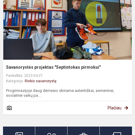
p
Savanorystės projektas "Septintokas pirmokui"
Paskelbta: 2023-04-27
Kategorija:
Rinkis savanorystę
Progimnazijoje daug dėmesio skiriame autentiškai, asmeninei,
socialinei vaikų pa...
Plačiau