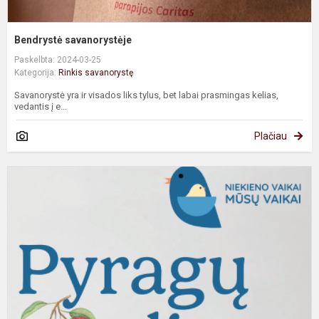
Bendrystė savanorystėje
Paskelbta: 2024-03-25
Kategorija:
Rinkis savanorystę
Savanorystė yra ir visados liks tylus, bet labai prasmingas kelias,
vedantis į e...
Plačiau
P
"
d