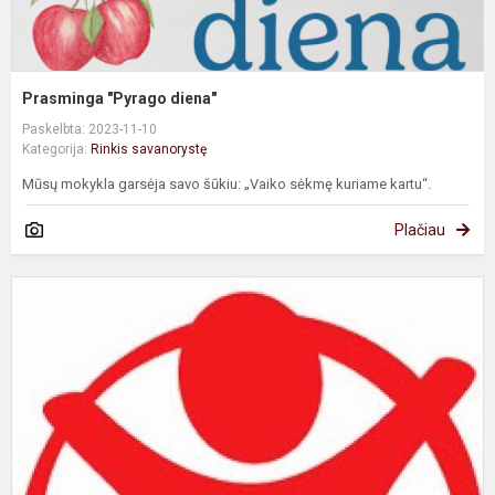
Prasminga "Pyrago diena"
Paskelbta: 2023-11-10
Kategorija:
Rinkis savanorystę
Mūsų mokykla garsėja savo šūkiu: „Vaiko sėkmę kuriame kartu“.
Plačiau
S
b