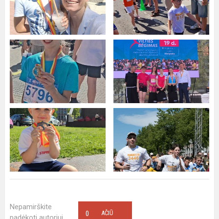
Nepamirškite
0
AČIŪ
padėkoti autoriui