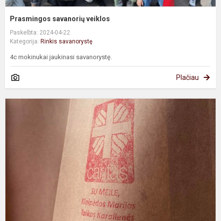
Prasmingos savanorių veiklos
Paskelbta: 2024-04-22
Kategorija:
Rinkis savanorystę
4c mokinukai jaukinasi savanorystę.
Plačiau
B
s