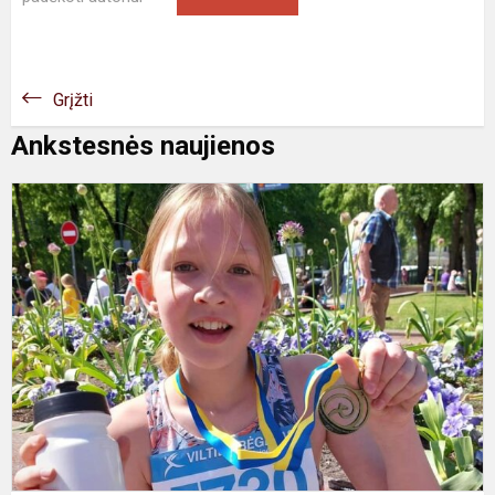
Grįžti
Ankstesnės naujienos
D
V
b