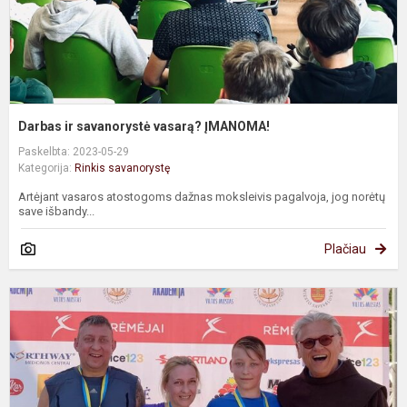
Darbas ir savanorystė vasarą? ĮMANOMA!
Paskelbta: 2023-05-29
Kategorija:
Rinkis savanorystę
Artėjant vasaros atostogoms dažnas moksleivis pagalvoja, jog norėtų
save išbandy...
Plačiau
V
b
-
2