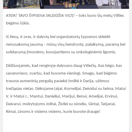
ATEIK! TAVO ŠYPSENA SKLEIDŽIA VILTĮ! – toks buvo šių metų Vilties
bėgimo šūkis.
Iš tiesų, ir oras, ir dalyvių bei organizatorių šypsenos skleidė
nenusakomą jausmą – mūsų visų bendrystę, palaikymą, paramą bei
solidarumą žmonėms, kovojantiems su onkologinėmis ligomis.
Didžiuojamės, kad renginyje dalyvavo daug Vitiečių. Kas bėgo, kas
savanoriavo, svarbu, kad buvome vieningi. Smagu, kad bėgimo
trasose asmeninių pergalių pasiekė Smiltė ir Darija, užėmus
trečiąsias vietas. Dėkojame Lėjai, Kornelijai, Deividui su šeima, Matui
V. ir Matui J., Mantui, Danieliui, Marijui, Benui, Amelijai, Ervinui,
Daivarui, mokytojoms Jolitai, Živilei su sūneliu, Gintai, Tatjanai,
Rimai, Linoms ir visiems visiems, kurie buvote drauge!