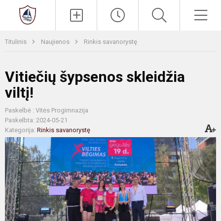
Paieška
Men
Titulinis
Naujienos
Rinkis savanorystę
Vitiečių šypsenos skleidžia
viltį!
Paskelbė : Vitės Progimnazija
Paskelbta: 2024-05-21
Kategorija:
Rinkis savanorystę