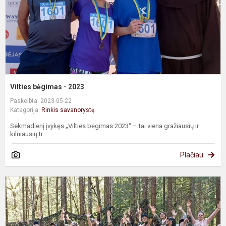
Vilties bėgimas - 2023
Paskelbta: 2023-05-22
Kategorija:
Rinkis savanorystę
Sekmadienį įvykęs „Vilties bėgimas 2023“ – tai viena gražiausių ir
kilniausių tr...
Plačiau
J
K
a
s