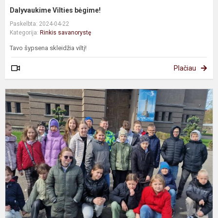
Dalyvaukime Vilties bėgime!
Paskelbta: 2024-04-22
Kategorija:
Rinkis savanorystę
Tavo šypsena skleidžia viltį!
Plačiau
P
s
v