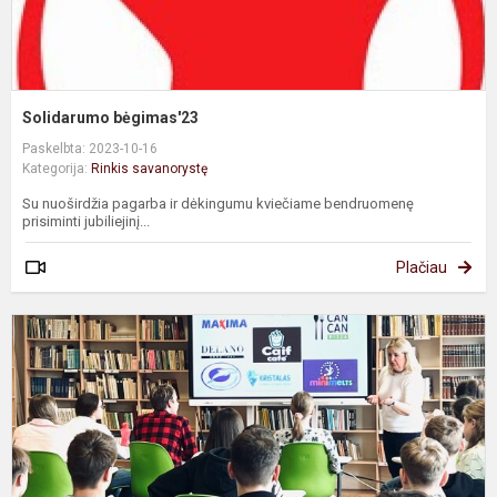
Solidarumo bėgimas'23
Paskelbta: 2023-10-16
Kategorija:
Rinkis savanorystę
Su nuoširdžia pagarba ir dėkingumu kviečiame bendruomenę
prisiminti jubiliejinį...
Plačiau
D
ir
s
v
Į