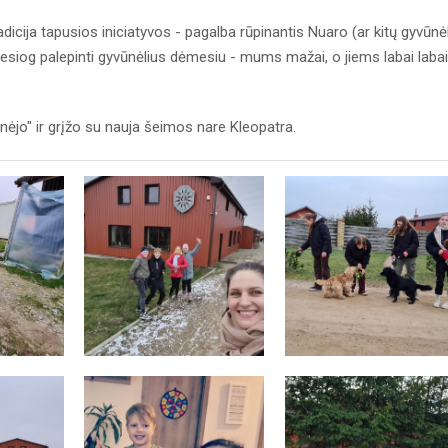
radicija tapusios iniciatyvos - pagalba rūpinantis Nuaro (ar kitų gyvūnė
 tiesiog palepinti gyvūnėlius dėmesiu - mums mažai, o jiems labai labai
žinėjo" ir grįžo su nauja šeimos nare Kleopatra.