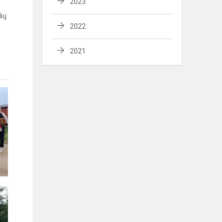
2023
lių
2022
2021