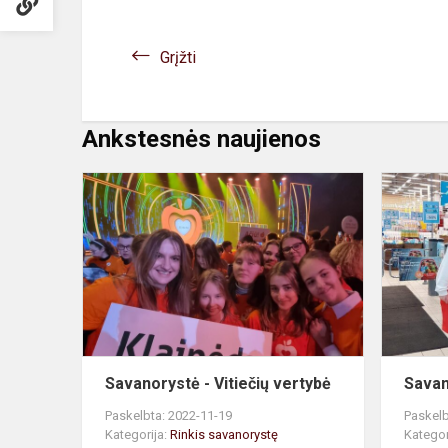
Grįžti
Ankstesnės naujienos
Savanoryst
-
Vitiečių
vertybė
Savanorystė - Vitiečių vertybė
Savan
Paskelbta: 2022-11-19
Paskelb
Kategorija:
Rinkis savanorystę
Kategor