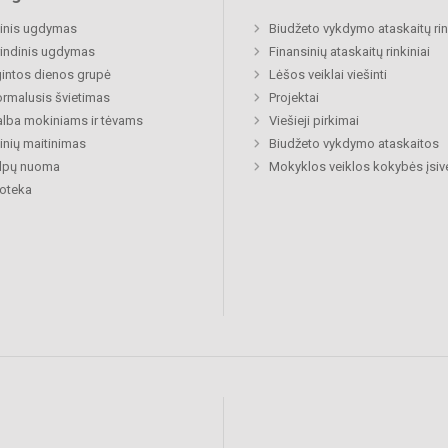
inis ugdymas
Biudžeto vykdymo ataskaitų rin
indinis ugdymas
Finansinių ataskaitų rinkiniai
gintos dienos grupė
Lėšos veiklai viešinti
rmalusis švietimas
Projektai
lba mokiniams ir tėvams
Viešieji pirkimai
nių maitinimas
Biudžeto vykdymo ataskaitos
alpų nuoma
Mokyklos veiklos kokybės įsiv
ioteka