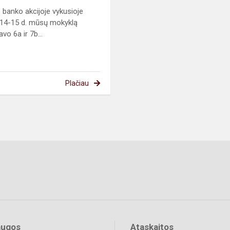
 banko akcijoje vykusioje
 14-15 d. mūsų mokyklą
vo 6a ir 7b...
Plačiau
augos
Ataskaitos