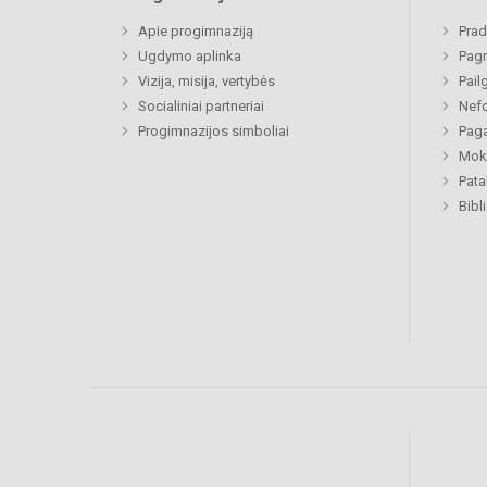
Apie progimnaziją
Prad
Ugdymo aplinka
Pagr
Vizija, misija, vertybės
Pail
Socialiniai partneriai
Nefo
Progimnazijos simboliai
Paga
Moki
Pat
Bibl