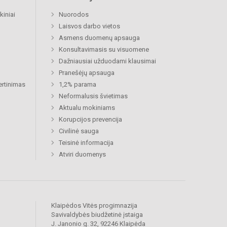
kiniai
Nuorodos
Laisvos darbo vietos
Asmens duomenų apsauga
Konsultavimasis su visuomene
Dažniausiai užduodami klausimai
Pranešėjų apsauga
ertinimas
1,2% parama
Neformalusis švietimas
Aktualu mokiniams
Korupcijos prevencija
Civilinė sauga
Teisinė informacija
Atviri duomenys
Klaipėdos Vitės progimnazija
Savivaldybės biudžetinė įstaiga
J. Janonio g. 32, 92246 Klaipėda