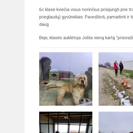
6c klasė kviečia visus norinčius prisijungti prie t
prieglaudų) gyvūnėliais. Pavedžioti, pamaitinti ir
daug.
Beje, klasės auklėtoja Jolita vieną kartą "prisiva