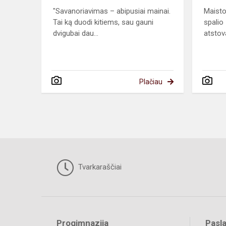
"Savanoriavimas – abipusiai mainai.
Maisto
Tai ką duodi kitiems, sau gauni
spalio
dvigubai dau...
atstova
Plačiau
Tvarkaraščiai
Progimnazija
Pasl