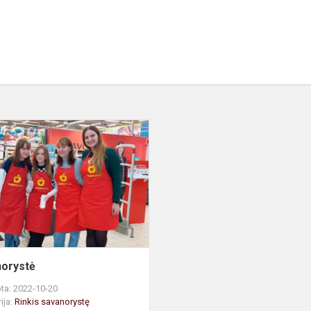
ė
Savanorystė
orystė
ta: 2022-10-20
ija:
Rinkis savanorystę