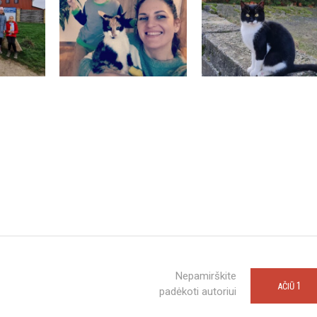
Nepamirškite
1
AČIŪ
padėkoti autoriui