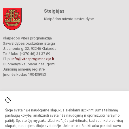
Steigėjas
Klaipėdos miesto savivaldybė
Klaipėdos Vitės progimnazija
Savivaldybės biudžetinė įstaiga
J. Janonio g. 32, 92246 Klaipėda
Tel./ faks. (+370 46) 31 37 89
El. p.
info@vitesprogimnazija.lt
Duomenys kaupiami ir saugomi
Juridinių asmenų registre
Įmonės kodas 190438953
Šioje svetainėje naudojame slapukus siekdami užtikrinti jums teikiamų
© 2024. Klaipėdos Vitės progimnazija. Visos teisės saugomos.
Kopijuoti turinį be raštiško progimnazijos sutikimo griežtai draudžiama.
paslaugų kokybę, analizuoti svetainės naudojimą ir optimizuoti naršymo
patirtį. Spustelėję mygtuką „Sutinku“, jūs patvirtinate, kad sutinkate su visų
Prieinamumo paraiška
Slapukų valdymas
slapukų naudojimu šioje svetainėje. Jei norite atšaukti arba pakeisti savo