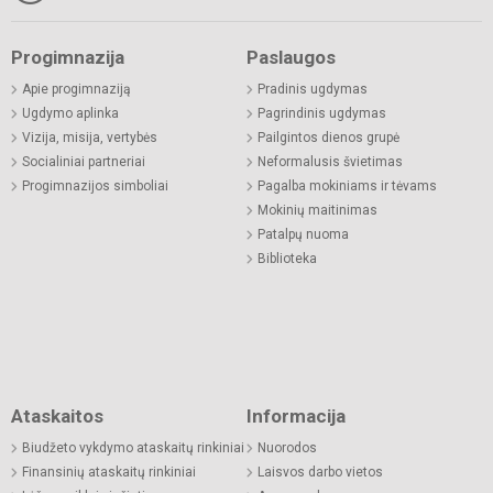
Progimnazija
Paslaugos
Apie progimnaziją
Pradinis ugdymas
Ugdymo aplinka
Pagrindinis ugdymas
Vizija, misija, vertybės
Pailgintos dienos grupė
Socialiniai partneriai
Neformalusis švietimas
Progimnazijos simboliai
Pagalba mokiniams ir tėvams
Mokinių maitinimas
Patalpų nuoma
Biblioteka
Ataskaitos
Informacija
Biudžeto vykdymo ataskaitų rinkiniai
Nuorodos
Finansinių ataskaitų rinkiniai
Laisvos darbo vietos