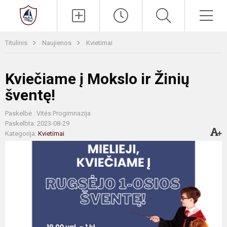
Paieška
Men
Titulinis
Naujienos
Kvietimai
Kviečiame į Mokslo ir Žinių
šventę!
Paskelbė : Vitės Progimnazija
Paskelbta: 2023-08-29
Kategorija:
Kvietimai