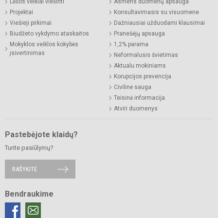
Lėšos veiklai viešinti
Asmens duomenų apsauga
Projektai
Konsultavimasis su visuomene
Viešieji pirkimai
Dažniausiai užduodami klausimai
Biudžeto vykdymo ataskaitos
Pranešėjų apsauga
Mokyklos veiklos kokybės
1,2% parama
įsivertinimas
Neformalusis švietimas
Aktualu mokiniams
Korupcijos prevencija
Civilinė sauga
Teisinė informacija
Atviri duomenys
Pastebėjote klaidų?
Turite pasiūlymų?
RAŠYKITE
Bendraukime