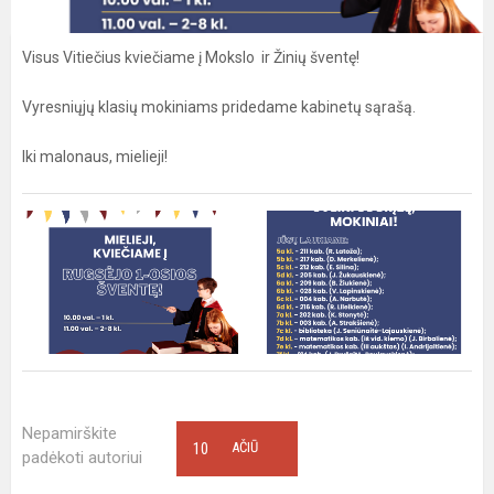
Visus Vitiečius kviečiame į Mokslo ir Žinių šventę!
Vyresniųjų klasių mokiniams pridedame kabinetų sąrašą.
Iki malonaus, mielieji!
Nepamirškite
10
AČIŪ
padėkoti autoriui