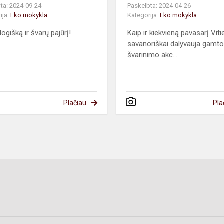
ta: 2024-09-24
Paskelbta: 2024-04-26
ija:
Eko mokykla
Kategorija:
Eko mokykla
ogišką ir švarų pajūrį!
Kaip ir kiekvieną pavasarį Viti
savanoriškai dalyvauja gamt
švarinimo akc...
Plačiau
Pla