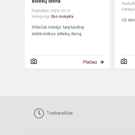
atliekų diena
Paskelb
Kategor
Paskelbta: 2024-10-14
Kategorija:
Eko mokykla
Už ekol
Vitiečiai minėjo tarptautinę
elektronikos atliekų dieną.
Plačiau
Tvarkaraščiai