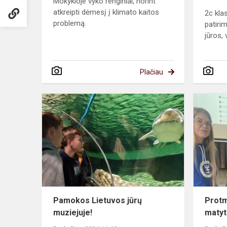
Mokykloje vyko renginiai, norint
atkreipti dėmesį į klimato kaitos
2c kla
problemą.
patiri
jūros, 
Plačiau
Pamokos
Lietuvos
jūrų
muziejuje!
Pamokos Lietuvos jūrų
Protm
muziejuje!
matyt