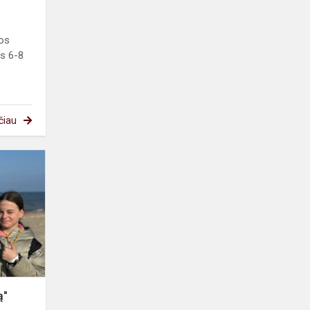
gos
s 6-8
čiau
Akcija
"Švarinkim
Klaipėdą"
ą"