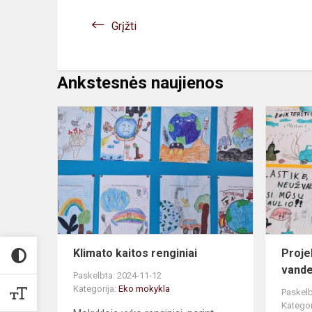
Grįžti
Ankstesnės naujienos
Klimato
kaitos
renginiai
Klimato kaitos renginiai
Proje
vande
Paskelbta: 2024-11-12
Kategorija:
Eko mokykla
Paskelb
Kategor