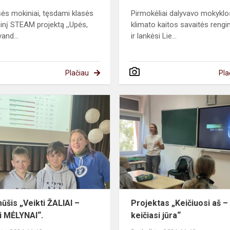
sės mokiniai, tęsdami klasės
Pirmokėliai dalyvavo mokyklo
minį STEAM projektą ,,Upės,
klimato kaitos savaitės rengi
vand...
ir lankėsi Lie...
Plačiau
Pla
Protmūšis
„Veikti
ŽALIAI
–
matyti
MĖLYNAI“.
ūšis „Veikti ŽALIAI –
Projektas „Keičiuosi aš –
i MĖLYNAI“.
keičiasi jūra“