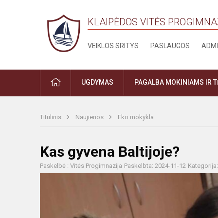
KLAIPĖDOS VITĖS PROGIMNA
VEIKLOS SRITYS
PASLAUGOS
ADMI
PRADŽIA
UGDYMAS
PAGALBA MOKINIAMS IR 
Titulinis
Naujienos
Eko mokykla
Kas gyvena Baltijoje?
Paskelbė : Vitės Progimnazija
Paskelbta: 2024-11-12
Kategorija