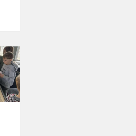
Klimato
kaitos
savaitės
aktualijos