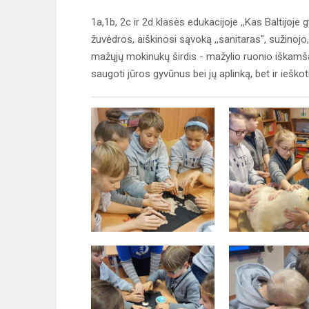
1a,1b, 2c ir 2d klasės edukacijoje ,,Kas Baltijoje
žuvėdros, aiškinosi sąvoką ,,sanitaras", sužinojo,
mažųjų mokinukų širdis - mažylio ruonio iškamša. I
saugoti jūros gyvūnus bei jų aplinką, bet ir ieškot