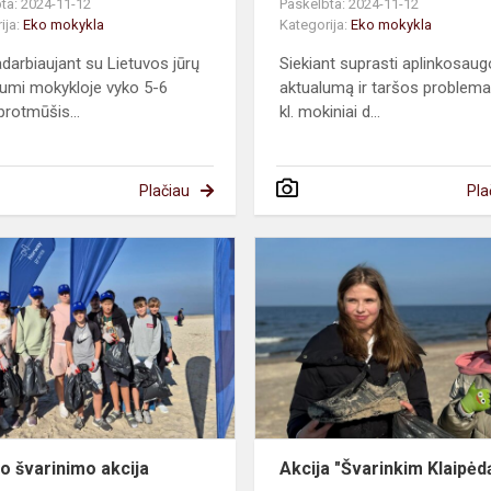
ta: 2024-11-12
Paskelbta: 2024-11-12
ija:
Eko mokykla
Kategorija:
Eko mokykla
darbiaujant su Lietuvos jūrų
Siekiant suprasti aplinkosau
umi mokykloje vyko 5-6
aktualumą ir taršos problema
protmūšis...
kl. mokiniai d...
Plačiau
Pla
Pajūrio
s
švarinimo
akcija
io švarinimo akcija
Akcija "Švarinkim Klaipėd