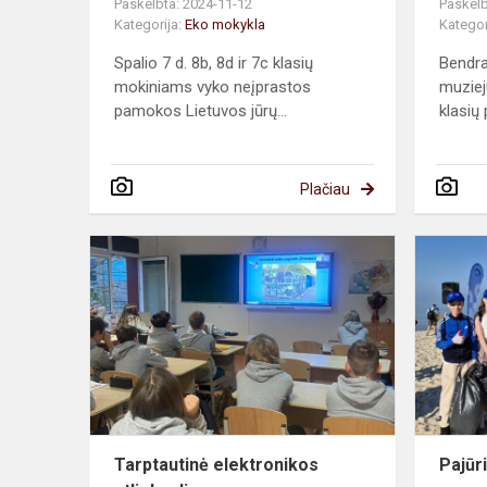
Paskelbta: 2024-11-12
Paskelb
Kategorija:
Eko mokykla
Kategor
Spalio 7 d. 8b, 8d ir 7c klasių
Bendra
mokiniams vyko neįprastos
muziej
pamokos Lietuvos jūrų...
klasių 
Plačiau
Tarptautinė
elektroniko
atliekų
diena
Tarptautinė elektronikos
Pajūr