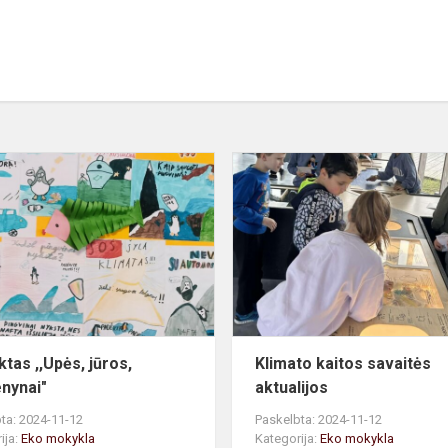
Projektas
,,Upės,
jūros,
vandenynai"
ktas ,,Upės, jūros,
Klimato kaitos savaitės
nynai"
aktualijos
ta: 2024-11-12
Paskelbta: 2024-11-12
ija:
Eko mokykla
Kategorija:
Eko mokykla