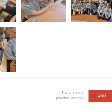
Nepamirškite
1
AČIŪ
padėkoti autoriui