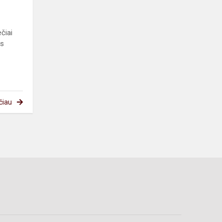
ečiai
os
čiau