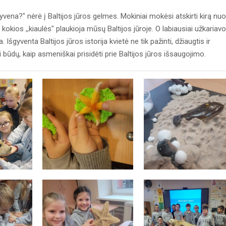
 gyvena?" nėrė į Baltijos jūros gelmes. Mokiniai mokėsi atskirti kirą nuo
 kokios ,,kiaulės" plaukioja mūsų Baltijos jūroje. O labiausiai užkariavo
šgyventa Baltijos jūros istorija kvietė ne tik pažinti, džiaugtis ir
i būdų, kaip asmeniškai prisidėti prie Baltijos jūros išsaugojimo.