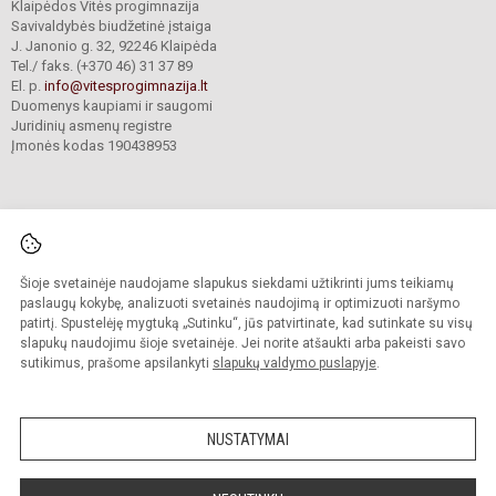
Klaipėdos Vitės progimnazija
Savivaldybės biudžetinė įstaiga
J. Janonio g. 32, 92246 Klaipėda
Tel./ faks. (+370 46) 31 37 89
El. p.
info@vitesprogimnazija.lt
Duomenys kaupiami ir saugomi
Juridinių asmenų registre
Įmonės kodas 190438953
Šioje svetainėje naudojame slapukus siekdami užtikrinti jums teikiamų
© 2024. Klaipėdos Vitės progimnazija. Visos teisės saugomos.
Kopijuoti turinį be raštiško progimnazijos sutikimo griežtai draudžiama.
paslaugų kokybę, analizuoti svetainės naudojimą ir optimizuoti naršymo
patirtį. Spustelėję mygtuką „Sutinku“, jūs patvirtinate, kad sutinkate su visų
Prieinamumo paraiška
Slapukų valdymas
slapukų naudojimu šioje svetainėje. Jei norite atšaukti arba pakeisti savo
sutikimus, prašome apsilankyti
slapukų valdymo puslapyje
.
Sumanus būdas atnaujinti
mokyklos interneto
svetainę
NUSTATYMAI