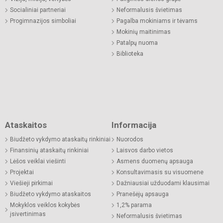
Socialiniai partneriai
Neformalusis švietimas
Progimnazijos simboliai
Pagalba mokiniams ir tėvams
Mokinių maitinimas
Patalpų nuoma
Biblioteka
Ataskaitos
Informacija
Biudžeto vykdymo ataskaitų rinkiniai
Nuorodos
Finansinių ataskaitų rinkiniai
Laisvos darbo vietos
Lėšos veiklai viešinti
Asmens duomenų apsauga
Projektai
Konsultavimasis su visuomene
Viešieji pirkimai
Dažniausiai užduodami klausimai
Biudžeto vykdymo ataskaitos
Pranešėjų apsauga
Mokyklos veiklos kokybės
1,2% parama
įsivertinimas
Neformalusis švietimas