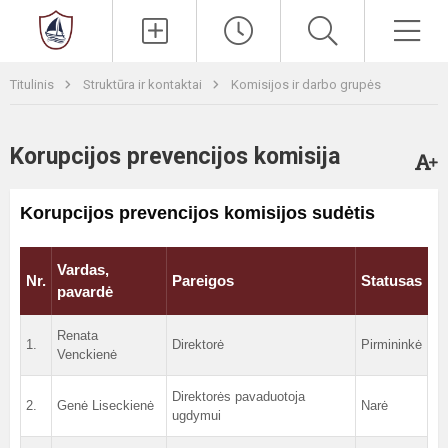
Paieška
Men
Titulinis
Struktūra ir kontaktai
Komisijos ir darbo grupės
Korupcijos prevencijos komisija
Korupcijos prevencijos komisijos sudėtis
Vardas,
Nr.
Pareigos
Statusas
pavardė
Renata
1.
Direktorė
Pirmininkė
Venckienė
Direktorės pavaduotoja
2.
Genė Liseckienė
Narė
ugdymui