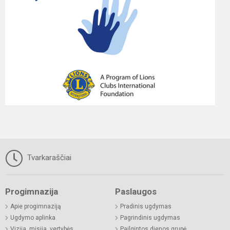
Tvarkaraščiai
Progimnazija
Paslaugos
Apie progimnaziją
Pradinis ugdymas
Ugdymo aplinka
Pagrindinis ugdymas
Vizija, misija, vertybės
Pailgintos dienos grupė