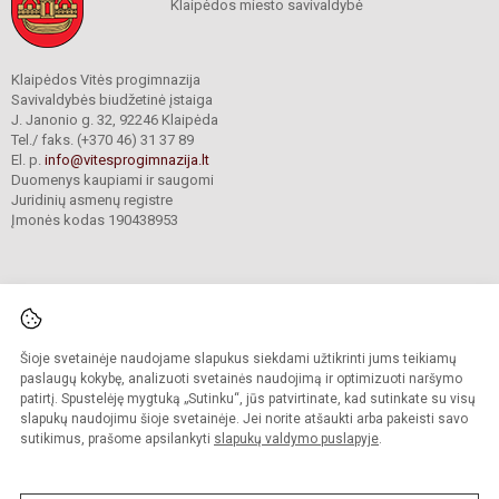
Klaipėdos miesto savivaldybė
Klaipėdos Vitės progimnazija
Savivaldybės biudžetinė įstaiga
J. Janonio g. 32, 92246 Klaipėda
Tel./ faks. (+370 46) 31 37 89
El. p.
info@vitesprogimnazija.lt
Duomenys kaupiami ir saugomi
Juridinių asmenų registre
Įmonės kodas 190438953
Šioje svetainėje naudojame slapukus siekdami užtikrinti jums teikiamų
© 2024. Klaipėdos Vitės progimnazija. Visos teisės saugomos.
Kopijuoti turinį be raštiško progimnazijos sutikimo griežtai draudžiama.
paslaugų kokybę, analizuoti svetainės naudojimą ir optimizuoti naršymo
patirtį. Spustelėję mygtuką „Sutinku“, jūs patvirtinate, kad sutinkate su visų
Prieinamumo paraiška
Slapukų valdymas
slapukų naudojimu šioje svetainėje. Jei norite atšaukti arba pakeisti savo
sutikimus, prašome apsilankyti
slapukų valdymo puslapyje
.
Sumanus būdas atnaujinti
mokyklos interneto
svetainę