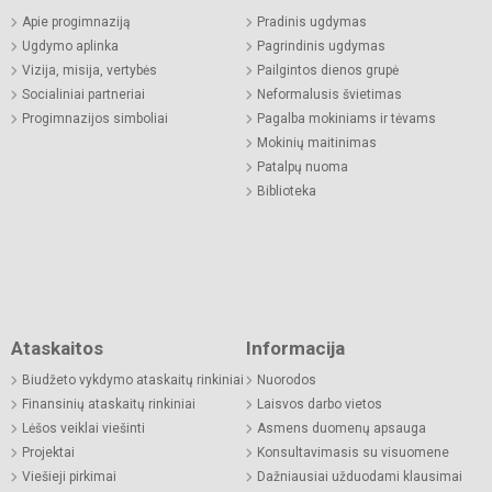
Apie progimnaziją
Pradinis ugdymas
Ugdymo aplinka
Pagrindinis ugdymas
Vizija, misija, vertybės
Pailgintos dienos grupė
Socialiniai partneriai
Neformalusis švietimas
Progimnazijos simboliai
Pagalba mokiniams ir tėvams
Mokinių maitinimas
Patalpų nuoma
Biblioteka
Ataskaitos
Informacija
Biudžeto vykdymo ataskaitų rinkiniai
Nuorodos
Finansinių ataskaitų rinkiniai
Laisvos darbo vietos
Lėšos veiklai viešinti
Asmens duomenų apsauga
Projektai
Konsultavimasis su visuomene
Viešieji pirkimai
Dažniausiai užduodami klausimai