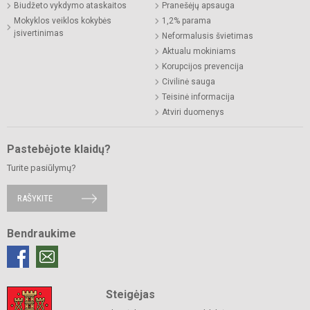
Biudžeto vykdymo ataskaitos
Pranešėjų apsauga
Mokyklos veiklos kokybės
1,2% parama
įsivertinimas
Neformalusis švietimas
Aktualu mokiniams
Korupcijos prevencija
Civilinė sauga
Teisinė informacija
Atviri duomenys
Pastebėjote klaidų?
Turite pasiūlymų?
RAŠYKITE
Bendraukime
Steigėjas