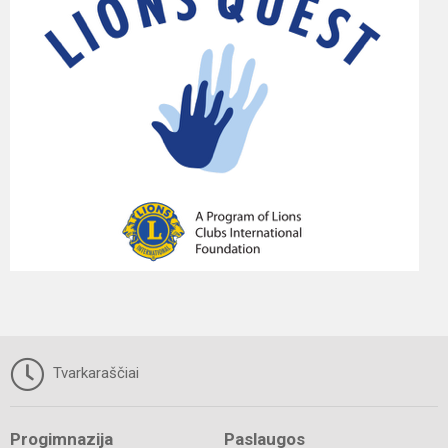
Tvarkaraščiai
Progimnazija
Paslaugos