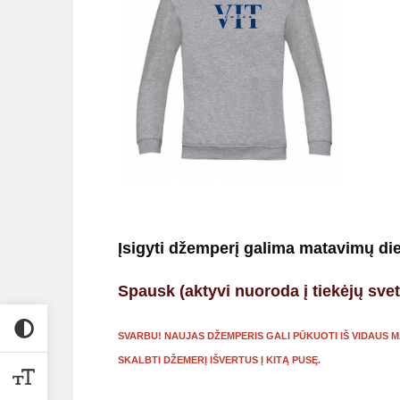
Įsigyti džemperį
galima matavimų die
Spausk (aktyvi nuoroda į tiekėjų svet
SVARBU! NAUJAS DŽEMPERIS GALI PŪKUOTI IŠ VIDAUS
SKALBTI DŽEMERĮ IŠVERTUS Į KITĄ PUSĘ.