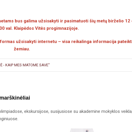
ms bus galima užsisakyti ir pasimatuoti šių metų birželio 12 
00 val. Klaipėdos Vitės progimnazijoje.
formas užsisakyti internetu – visa reikalinga informacija pateikt
žemiau.
BĖ - KAIP MES MATOME SAVE"
 marškinėliai
limpiadose, ekskursijose, susijusiose su akademine mokyklos veikla
nginiuose.